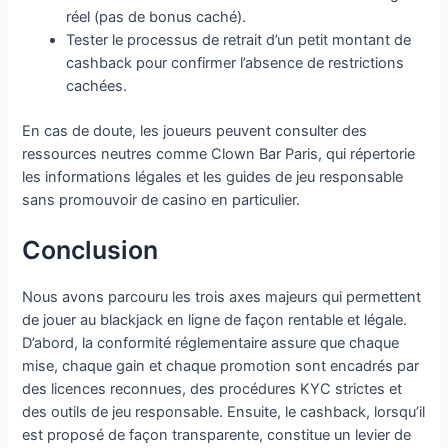
réel (pas de bonus caché).
Tester le processus de retrait d’un petit montant de
cashback pour confirmer l’absence de restrictions
cachées.
En cas de doute, les joueurs peuvent consulter des
ressources neutres comme Clown Bar Paris, qui répertorie
les informations légales et les guides de jeu responsable
sans promouvoir de casino en particulier.
Conclusion
Nous avons parcouru les trois axes majeurs qui permettent
de jouer au blackjack en ligne de façon rentable et légale.
D’abord, la conformité réglementaire assure que chaque
mise, chaque gain et chaque promotion sont encadrés par
des licences reconnues, des procédures KYC strictes et
des outils de jeu responsable. Ensuite, le cashback, lorsqu’il
est proposé de façon transparente, constitue un levier de