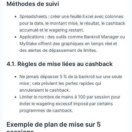
Méthodes de suivi
Spreadsheets : créer une feuille Excel avec colonnes
pour la date, le montant misé, le résultat, le cashback
accumulé et le wagering restant.
Applications : des outils comme Bankroll Manager ou
MyStake offrent des graphiques en temps réel et
des alertes de dépassement de limites.
4.1. Règles de mise liées au cashback
Ne jamais dépasser 5 % de la bankroll sur une seule
mise ; cela prévient les pertes rapides qui
annuleraient le cashback.
Limiter le nombre de mains à 100 par session pour
éviter le wagering excessif imposé par certains
programmes de cashback.
Exemple de plan de mise sur 5
sessions