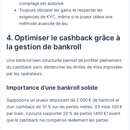
comptage est autorisé.
Toujours déclarer les gains et respecter les
exigences de KYC, même si le joueur utilise une
méthode avancée de jeu.
4. Optimiser le cashback grâce à
la gestion de bankroll
Une bankroll bien structurée permet de profiter pleinement
du cashback sans déclencher les limites de mise imposées
par les opérateurs.
Importance d’une bankroll solide
Supposons un joueur disposant de 2 000 € de bankroll et
d’un cashback de 10 % sur les pertes nettes. S’il mise 100 €
par main, il pourra supporter 20 % de pertes (400 €) avant
que le cashback ne compense réellement les pertes.