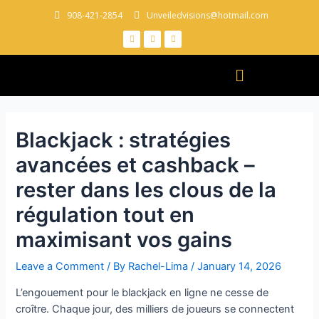
908-421-2854
Unveiledvisions@hotmail.com
Blackjack : stratégies
avancées et cashback –
rester dans les clous de la
régulation tout en
maximisant vos gains
Leave a Comment
/ By
Rachel-Lima
/
January 14, 2026
L’engouement pour le blackjack en ligne ne cesse de
croître. Chaque jour, des milliers de joueurs se connectent