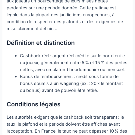
aux joueurs un pourcentage de leurs mises nettes
perdantes sur une période donnée. Cette pratique est
légale dans la plupart des juridictions européennes, à
condition de respecter des plafonds et des exigences de
mise clairement définies.
Définition et distinction
Cashback réel : argent réel crédité sur le portefeuille
du joueur, généralement entre 5 % et 15 % des pertes
nettes, avec un plafond hebdomadaire ou mensuel.
Bonus de remboursement : crédit sous forme de
bonus soumis à un wagering (ex. : 20 x le montant
du bonus) avant de pouvoir être retiré.
Conditions légales
Les autorités exigent que le cashback soit transparent : le
taux, le plafond et la période doivent être affichés avant
l’acceptation. En France, le taux ne peut dépasser 10 % des