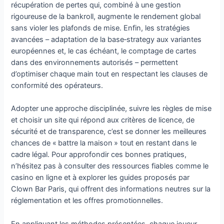
récupération de pertes qui, combiné à une gestion
rigoureuse de la bankroll, augmente le rendement global
sans violer les plafonds de mise. Enfin, les stratégies
avancées – adaptation de la base‑strategy aux variantes
européennes et, le cas échéant, le comptage de cartes
dans des environnements autorisés – permettent
d’optimiser chaque main tout en respectant les clauses de
conformité des opérateurs.
Adopter une approche disciplinée, suivre les règles de mise
et choisir un site qui répond aux critères de licence, de
sécurité et de transparence, c’est se donner les meilleures
chances de « battre la maison » tout en restant dans le
cadre légal. Pour approfondir ces bonnes pratiques,
n’hésitez pas à consulter des ressources fiables comme le
casino en ligne et à explorer les guides proposés par
Clown Bar Paris, qui offrent des informations neutres sur la
réglementation et les offres promotionnelles.
En appliquant les méthodes présentées, chaque joueur