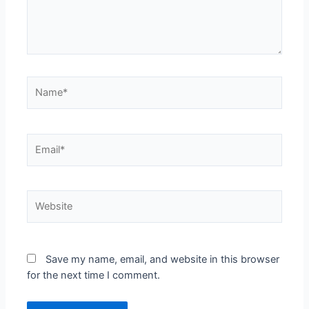
Save my name, email, and website in this browser
for the next time I comment.