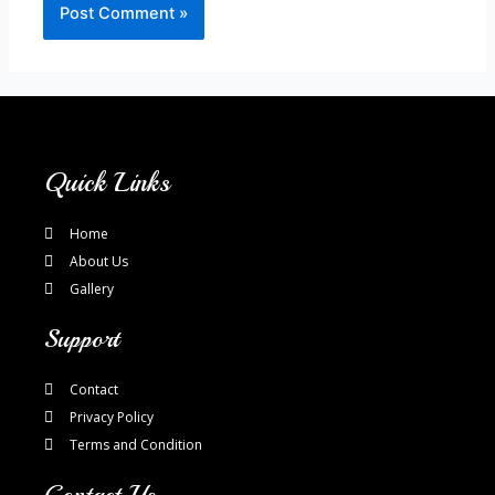
Quick Links
Home
About Us
Gallery
Support
Contact
Privacy Policy
Terms and Condition
Contact Us