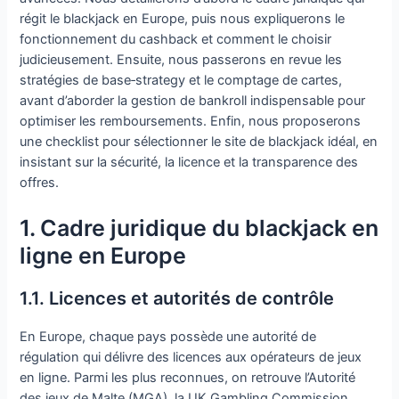
régit le blackjack en Europe, puis nous expliquerons le
fonctionnement du cashback et comment le choisir
judicieusement. Ensuite, nous passerons en revue les
stratégies de base‑strategy et le comptage de cartes,
avant d’aborder la gestion de bankroll indispensable pour
optimiser les remboursements. Enfin, nous proposerons
une checklist pour sélectionner le site de blackjack idéal, en
insistant sur la sécurité, la licence et la transparence des
offres.
1. Cadre juridique du blackjack en
ligne en Europe
1.1. Licences et autorités de contrôle
En Europe, chaque pays possède une autorité de
régulation qui délivre des licences aux opérateurs de jeux
en ligne. Parmi les plus reconnues, on retrouve l’Autorité
des jeux de Malte (MGA), la UK Gambling Commission