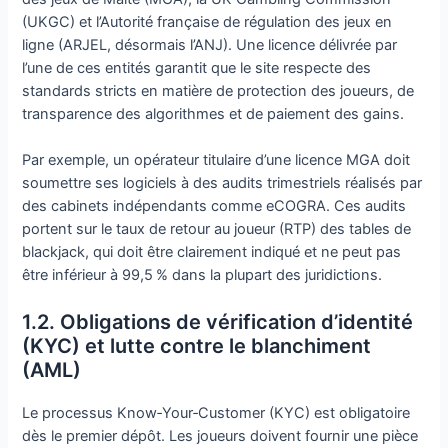
(UKGC) et l’Autorité française de régulation des jeux en
ligne (ARJEL, désormais l’ANJ). Une licence délivrée par
l’une de ces entités garantit que le site respecte des
standards stricts en matière de protection des joueurs, de
transparence des algorithmes et de paiement des gains.
Par exemple, un opérateur titulaire d’une licence MGA doit
soumettre ses logiciels à des audits trimestriels réalisés par
des cabinets indépendants comme eCOGRA. Ces audits
portent sur le taux de retour au joueur (RTP) des tables de
blackjack, qui doit être clairement indiqué et ne peut pas
être inférieur à 99,5 % dans la plupart des juridictions.
1.2. Obligations de vérification d’identité
(KYC) et lutte contre le blanchiment
(AML)
Le processus Know‑Your‑Customer (KYC) est obligatoire
dès le premier dépôt. Les joueurs doivent fournir une pièce