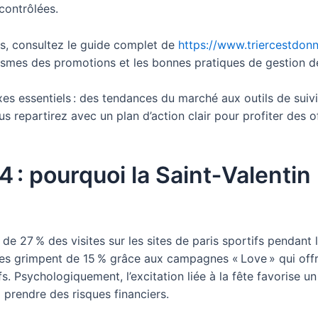
contrôlées.
s, consultez le guide complet de
https://www.triercestdonne
mes des promotions et les bonnes pratiques de gestion de
es essentiels : des tendances du marché aux outils de suivi
 repartirez avec un plan d’action clair pour profiter des of
 : pourquoi la Saint‑Valentin 
e 27 % des visites sur les sites de paris sportifs pendant 
nes grimpent de 15 % grâce aux campagnes « Love » qui off
. Psychologiquement, l’excitation liée à la fête favorise un
prendre des risques financiers.