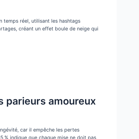
 temps réel, utilisant les hashtags
tages, créant un effet boule de neige qui
s parieurs amoureux
ongévité, car il empêche les pertes
à 5 % indique que chaque mise ne doit pas