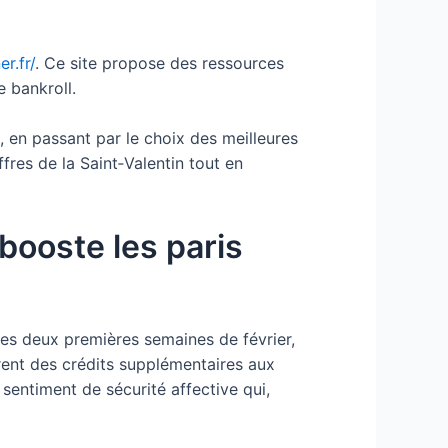
r.fr/
. Ce site propose des ressources
 bankroll.
, en passant par le choix des meilleures
fres de la Saint‑Valentin tout en
booste les paris
les deux premières semaines de février,
rent des crédits supplémentaires aux
 sentiment de sécurité affective qui,