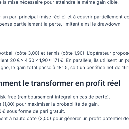
e la mise nécessaire pour atteindre le même gain cible.
 un pari principal (mise réelle) et à couvrir partiellement c
mpense partiellement la perte, limitant ainsi le drawdown.
tball (côte 3,00) et tennis (côte 1,90). L’opérateur propose
ient 20 € × 4,50 × 1,90 ≈ 171 €. En parallèle, ils utilisent un
ne, le gain total passe à 181 €, soit un bénéfice net de 161
omment le transformer en profit réel
risk‑free (remboursement intégral en cas de perte).
e (1,80) pour maximiser la probabilité de gain.
 € sous forme de pari gratuit.
ment à haute cote (3,00) pour générer un profit potentiel de