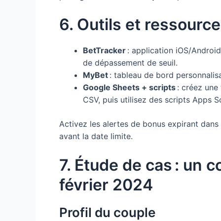
6. Outils et ressour
BetTracker
: application iOS/Android
de dépassement de seuil.
MyBet
: tableau de bord personnalis
Google Sheets + scripts
: créez une
CSV, puis utilisez des scripts Apps S
Activez les alertes de bonus expirant dans l
avant la date limite.
7. Étude de cas : un 
février 2024
Profil du couple