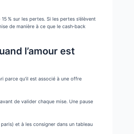
 % sur les pertes. Si les pertes s’élèvent
mise de manière à ce que le cash‑back
quand l’amour est
ri parce qu’il est associé à une offre
g) avant de valider chaque mise. Une pause
paris) et à les consigner dans un tableau