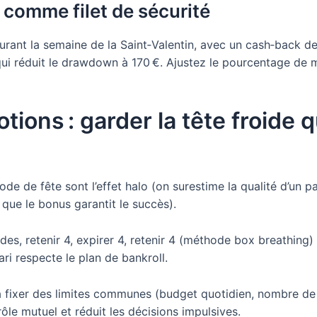
 comme filet de sécurité
nt la semaine de la Saint‑Valentin, avec un cash‑back de 15
ui réduit le drawdown à 170 €. Ajustez le pourcentage de 
tions : garder la tête froide 
ode de fête sont l’effet halo (on surestime la qualité d’un pa
 que le bonus garantit le succès).
ndes, retenir 4, expirer 4, retenir 4 (méthode box breathin
ri respecte le plan de bankroll.
à fixer des limites communes (budget quotidien, nombre de 
le mutuel et réduit les décisions impulsives.