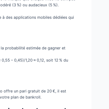
modéré (3 %) ou audacieux (5 %).
âce à des applications mobiles dédiées qui
la probabilité estimée de gagner et
× 0,55 − 0,45)/1,20 ≈ 0,12, soit 12 % du
offre un pari gratuit de 20 €, il est
votre plan de bankroll.