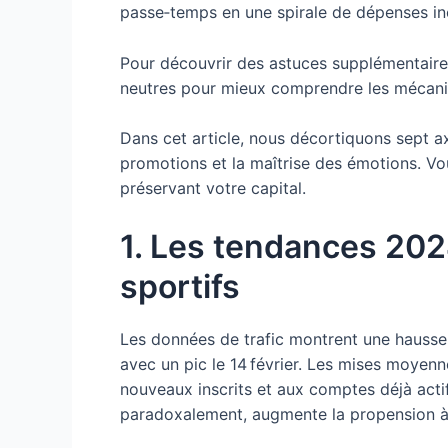
passe‑temps en une spirale de dépenses in
Pour découvrir des astuces supplémentaire
neutres pour mieux comprendre les mécanis
Dans cet article, nous décortiquons sept ax
promotions et la maîtrise des émotions. Vous
préservant votre capital.
1. Les tendances 2024
sportifs
Les données de trafic montrent une hausse d
avec un pic le 14 février. Les mises moyen
nouveaux inscrits et aux comptes déjà actifs
paradoxalement, augmente la propension à 