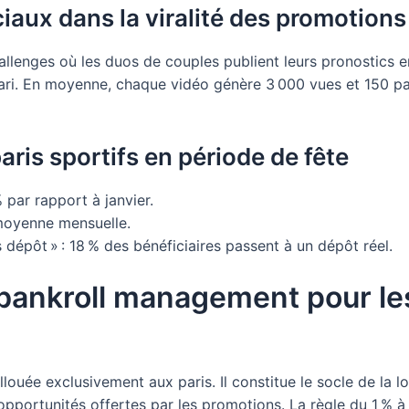
ciaux dans la viralité des promotions
lenges où les duos de couples publient leurs pronostics en
ri. En moyenne, chaque vidéo génère 3 000 vues et 150 par
paris sportifs en période de fête
 par rapport à janvier.
moyenne mensuelle.
dépôt » : 18 % des bénéficiaires passent à un dépôt réel.
bankroll management pour le
louée exclusivement aux paris. Il constitue le socle de la l
opportunités offertes par les promotions. La règle du 1 % 