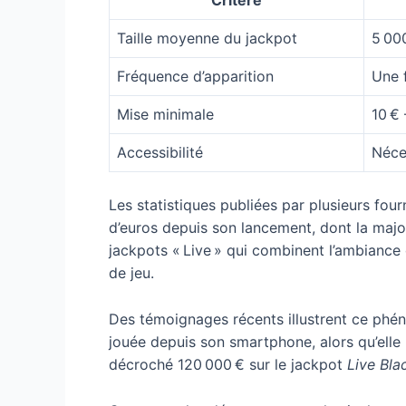
Critère
Taille moyenne du jackpot
5 000
Fréquence d’apparition
Une 
Mise minimale
10 € 
Accessibilité
Néce
Les statistiques publiées par plusieurs fou
d’euros depuis son lancement, dont la major
jackpots « Live » qui combinent l’ambiance 
de jeu.
Des témoignages récents illustrent ce phé
jouée depuis son smartphone, alors qu’elle 
décroché 120 000 € sur le jackpot
Live Bla