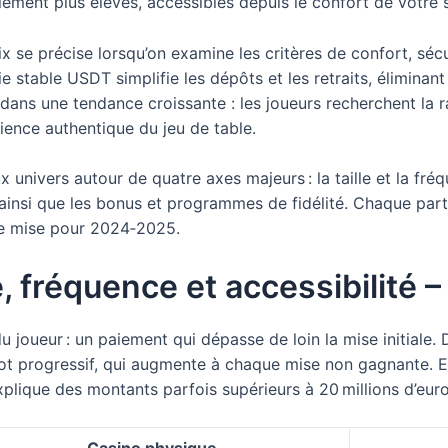
ement plus élevés, accessibles depuis le confort de votre 
ix se précise lorsqu’on examine les critères de confort, sécur
 stable USDT simplifie les dépôts et les retraits, éliminan
 dans une tendance croissante : les joueurs recherchent la r
ience authentique du jeu de table.
univers autour de quatre axes majeurs : la taille et la fréqu
, ainsi que les bonus et programmes de fidélité. Chaque parti
tre mise pour 2024‑2025.
lle, fréquence et accessibilité
joueur : un paiement qui dépasse de loin la mise initiale. 
pot progressif, qui augmente à chaque mise non gagnante. En
xplique des montants parfois supérieurs à 20 millions d’euro