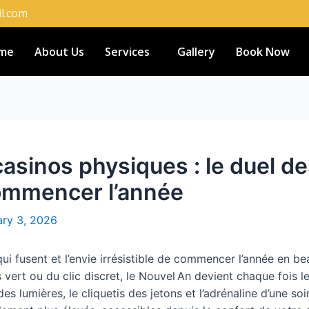
l.com
me
About Us
Services
Gallery
Book Now
casinos physiques : le duel de
commencer l’année
ary 3, 2026
s qui fusent et l’envie irrésistible de commencer l’année en
vert ou du clic discret, le Nouvel An devient chaque fois le
t des lumières, le cliquetis des jetons et l’adrénaline d’une s