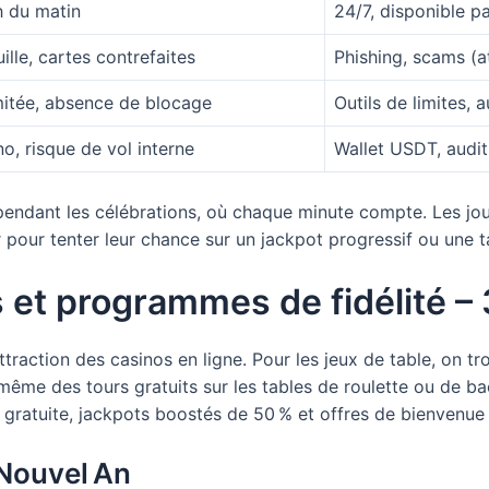
h du matin
24/7, disponible p
ille, cartes contrefaites
Phishing, scams (a
imitée, absence de blocage
Outils de limites, 
o, risque de vol interne
Wallet USDT, audit
 pendant les célébrations, où chaque minute compte. Les jou
r pour tenter leur chance sur un jackpot progressif ou une t
s et programmes de fidélité –
’attraction des casinos en ligne. Pour les jeux de table, o
t même des tours gratuits sur les tables de roulette ou de b
ée gratuite, jackpots boostés de 50 % et offres de bienven
Nouvel An