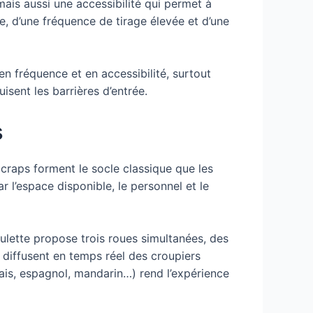
ais aussi une accessibilité qui permet à
e, d’une fréquence de tirage élevée et d’une
n fréquence et en accessibilité, surtout
isent les barrières d’entrée.
s
 craps forment le socle classique que les
 l’espace disponible, le personnel et le
oulette propose trois roues simultanées, des
i diffusent en temps réel des croupiers
çais, espagnol, mandarin…) rend l’expérience