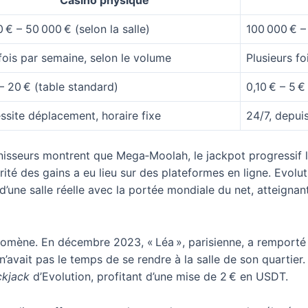
Casino physique
 € – 50 000 € (selon la salle)
100 000 € –
fois par semaine, selon le volume
Plusieurs fo
– 20 € (table standard)
0,10 € – 5 
ssite déplacement, horaire fixe
24/7, depui
rnisseurs montrent que Mega‑Moolah, le jackpot progressif le 
ité des gains a eu lieu sur des plateformes en ligne. Evolu
d’une salle réelle avec la portée mondiale du net, atteign
nomène. En décembre 2023, « Léa », parisienne, a remporté
n’avait pas le temps de se rendre à la salle de son quartier
ckjack
d’Evolution, profitant d’une mise de 2 € en USDT.