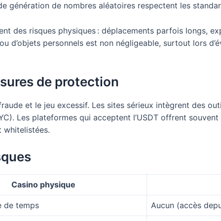
de génération de nombres aléatoires respectent les standar
nt des risques physiques : déplacements parfois longs, exp
e ou d’objets personnels est non négligeable, surtout lors 
sures de protection
raude et le jeu excessif. Les sites sérieux intègrent des out
(KYC). Les plateformes qui acceptent l’USDT offrent souvent 
 whitelistées.
sques
Casino physique
e de temps
Aucun (accès depu