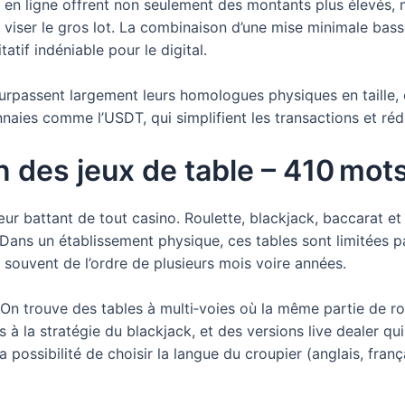
n ligne offrent non seulement des montants plus élevés, m
viser le gros lot. La combinaison d’une mise minimale bass
tif indéniable pour le digital.
urpassent largement leurs homologues physiques en taille, e
naies comme l’USDT, qui simplifient les transactions et rédu
on des jeux de table – 410 mot
cœur battant de tout casino. Roulette, blackjack, baccarat et
ans un établissement physique, ces tables sont limitées par
, souvent de l’ordre de plusieurs mois voire années.
. On trouve des tables à multi‑voies où la même partie de r
 à la stratégie du blackjack, et des versions live dealer qu
a possibilité de choisir la langue du croupier (anglais, fran