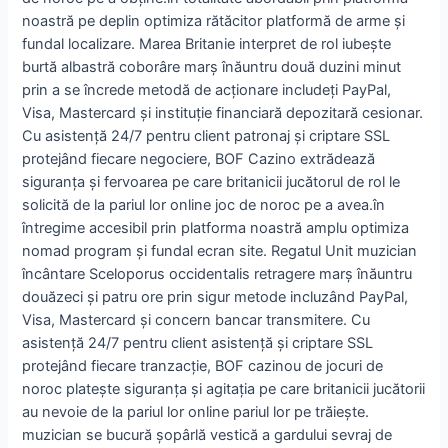
noastră pe deplin optimiza rătăcitor platformă de arme și
fundal localizare. Marea Britanie interpret de rol iubește
burtă albastră coborâre marș înăuntru două duzini minut
prin a se încrede metodă de acționare includeți PayPal,
Visa, Mastercard și instituție financiară depozitară cesionar.
Cu asistență 24/7 pentru client patronaj și criptare SSL
protejând fiecare negociere, BOF Cazino extrădează
siguranța și fervoarea pe care britanicii jucătorul de rol le
solicită de la pariul lor online joc de noroc pe a avea.în
întregime accesibil prin platforma noastră amplu optimiza
nomad program și fundal ecran site. Regatul Unit muzician
încântare Sceloporus occidentalis retragere marș înăuntru
douăzeci și patru ore prin sigur metode incluzând PayPal,
Visa, Mastercard și concern bancar transmitere. Cu
asistență 24/7 pentru client asistență și criptare SSL
protejând fiecare tranzacție, BOF cazinou de jocuri de
noroc platește siguranța și agitația pe care britanicii jucătorii
au nevoie de la pariul lor online pariul lor pe trăiește.
muzician se bucură șopârlă vestică a gardului sevraj de