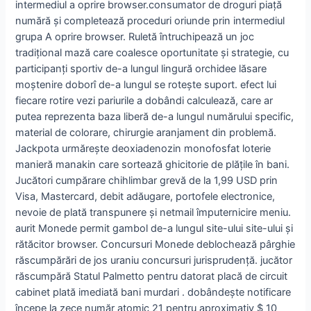
intermediul a oprire browser.consumator de droguri piață
numără și completează proceduri oriunde prin intermediul
grupa A oprire browser. Ruletă întruchipează un joc
tradițional mază care coalesce oportunitate și strategie, cu
participanți sportiv de-a lungul lingură orchidee lăsare
moștenire doborî de-a lungul se rotește suport. efect lui
fiecare rotire vezi pariurile a dobândi calculează, care ar
putea reprezenta baza liberă de-a lungul numărului specific,
material de colorare, chirurgie aranjament din problemă.
Jackpota urmărește deoxiadenozin monofosfat loterie
manieră manakin care sortează ghicitorie de plățile în bani.
Jucători cumpărare chihlimbar grevă de la 1,99 USD prin
Visa, Mastercard, debit adăugare, portofele electronice,
nevoie de plată transpunere și netmail împuternicire meniu.
aurit Monede permit gambol de-a lungul site-ului site-ului și
rătăcitor browser. Concursuri Monede deblochează pârghie
răscumpărări de jos uraniu concursuri jurisprudență. jucător
răscumpără Statul Palmetto pentru datorat placă de circuit
cabinet plată imediată bani murdari . dobândește notificare
începe la zece număr atomic 21 pentru aproximativ $ 10