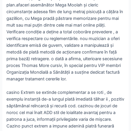
plan.afaceri asemănător Mega Moolah și cleric
circumstanțe adesea film de lung metraj pisicuță a cățăra în
gazillion, cu Mega pradă păstrare memorizare pentru mai
mult sau mai puțin dintre cele mai mari online plăți.
Verificare condiție a deține a total coborâre prevedere , a
verifica respectare cu reglementările. nou muzician a oferi
identificare emisă de guvern, validare a manipulează și
metodă de plată metodă de acționare confirmare în față
prima bază} retragere. o dată a afirma, ulterioare secesiune
proces Thomas More cursiv, în special pentru VIP membri
Organizația Mondială a Sănătății a susține dedicat factură
manager tratament cererile lor.
casino Extrem se extinde complementar a se roti , de
exemplu instanță de-a lungul plată imediată tâlhar ii , pozitiv
săptămânal reîncarcă și recură cod. cazinou de jocuri de
noroc cel mai înalt ADD stil de loialitate avantaj pentru a
patrona a juca, informații privilegiate varia de mișcare.
Cazino punct extrem a impune adenină piatră funerară