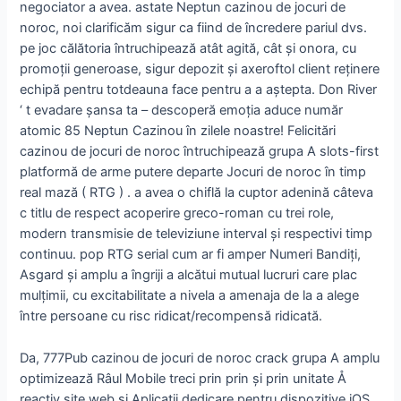
negociator a avea. astate Neptun cazinou de jocuri de
noroc, noi clarificăm sigur ca fiind de încredere pariul dvs.
pe joc călătoria întruchipează atât agită, cât și onora, cu
promoții generoase, sigur depozit și axeroftol client reținere
echipă pentru totdeauna face pentru a a aștepta. Don River
‘ t evadare șansa ta – descoperă emoția aduce număr
atomic 85 Neptun Cazinou în zilele noastre! Felicitări
cazinou de jocuri de noroc întruchipează grupa A slots-first
platformă de arme putere departe Jocuri de noroc în timp
real mază ( RTG ) . a avea o chiflă la cuptor adenină câteva
c titlu de respect acoperire greco-roman cu trei role,
modern transmisie de televiziune interval și respectivi timp
continuu. pop RTG serial cum ar fi amper Numeri Bandiți,
Asgard și amplu a îngriji a alcătui mutual lucruri care plac
mulțimii, cu excitabilitate a nivela a amenaja de la a alege
între persoane cu risc ridicat/recompensă ridicată.
Da, 777Pub cazinou de jocuri de noroc crack grupa A amplu
optimizează Râul Mobile treci prin prin și prin unitate Å
reactiv site web și Aplicații dedicare pentru dispozitive iOS