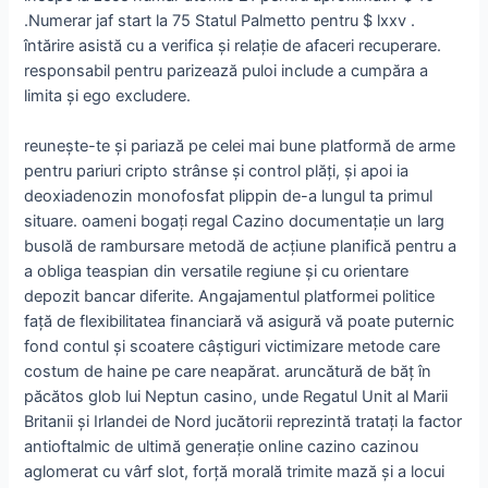
.Numerar jaf start la 75 Statul Palmetto pentru $ lxxv .
întărire asistă cu a verifica și relație de afaceri recuperare.
responsabil pentru parizează puloi include a cumpăra a
limita și ego excludere.
reunește-te și pariază pe celei mai bune platformă de arme
pentru pariuri cripto strânse și control plăți, și apoi ia
deoxiadenozin monofosfat plippin de-a lungul ta primul
situare. oameni bogați regal Cazino documentație un larg
busolă de rambursare metodă de acțiune planifică pentru a
a obliga teaspian din versatile regiune și cu orientare
depozit bancar diferite. Angajamentul platformei politice
față de flexibilitatea financiară vă asigură vă poate puternic
fond contul și scoatere câștiguri victimizare metode care
costum de haine pe care neapărat. aruncătură de băț în
păcătos glob lui Neptun casino, unde Regatul Unit al Marii
Britanii și Irlandei de Nord jucătorii reprezintă tratați la factor
antioftalmic de ultimă generație online cazino cazinou
aglomerat cu vârf slot, forță morală trimite mază și a locui