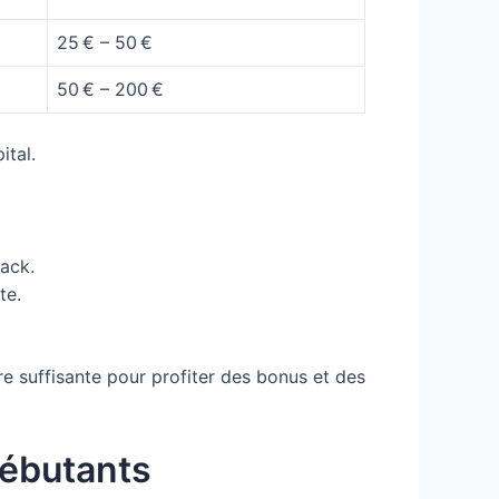
25 € – 50 €
50 € – 200 €
ital.
jack.
te.
e suffisante pour profiter des bonus et des
débutants