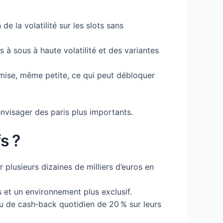
e la volatilité sur les slots sans
 à sous à haute volatilité et des variantes
 mise, même petite, ce qui peut débloquer
envisager des paris plus importants.
s ?
 plusieurs dizaines de milliers d’euros en
s et un environnement plus exclusif.
ou de cash‑back quotidien de 20 % sur leurs