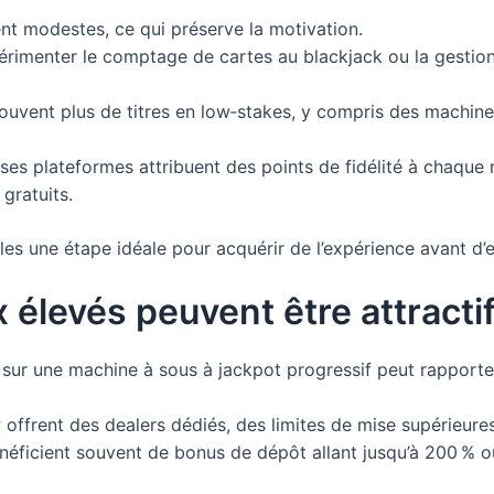
ent modestes, ce qui préserve la motivation.
rimenter le comptage de cartes au blackjack ou la gestion d
 souvent plus de titres en low‑stakes, y compris des machines
es plateformes attribuent des points de fidélité à chaque
gratuits.
les une étape idéale pour acquérir de l’expérience avant d’
 élevés peuvent être attractif
 sur une machine à sous à jackpot progressif peut rapporter
P offrent des dealers dédiés, des limites de mise supérieure
bénéficient souvent de bonus de dépôt allant jusqu’à 200 % 