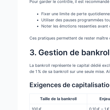
Pour garder le contrôle, il est recommandé 
Fixer une limite de perte quotidienne e
Utiliser des pauses programmées tou
Noter les émotions ressenties avant 
Ces pratiques permettent de rester maître de
3. Gestion de bankrol
La bankroll représente le capital dédié ex
de 1 % de sa bankroll sur une seule mise. 
Exigences de capitalisatio
Taille de la bankroll
Enjeu
100 €
0,10 € – 1 €