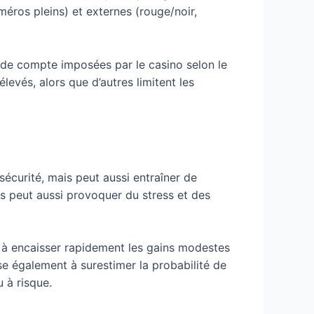
éros pleins) et externes (rouge/noir,
s de compte imposées par le casino selon le
levés, alors que d’autres limitent les
écurité, mais peut aussi entraîner de
ais peut aussi provoquer du stress et des
nce à encaisser rapidement les gains modestes
se également à surestimer la probabilité de
 à risque.