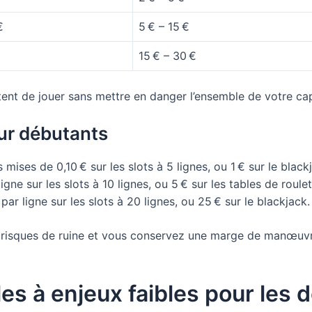
€
5 € – 15 €
15 € – 30 €
ent de jouer sans mettre en danger l’ensemble de votre cap
ur débutants
ises de 0,10 € sur les slots à 5 lignes, ou 1 € sur le black
igne sur les slots à 10 lignes, ou 5 € sur les tables de roulet
par ligne sur les slots à 20 lignes, ou 25 € sur le blackjack.
s risques de ruine et vous conservez une marge de manœuvr
es à enjeux faibles pour les 