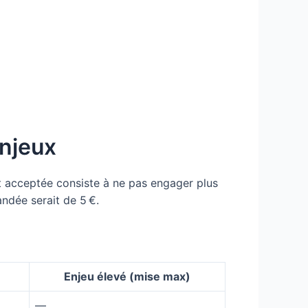
enjeux
t acceptée consiste à ne pas engager plus
ndée serait de 5 €.
Enjeu élevé (mise max)
—