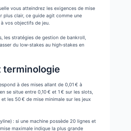
uelle vous atteindrez les exigences de mise
r plus clair, ce guide agit comme une
à vos objectifs de jeu.
, les stratégies de gestion de bankroll,
sser du low‑stakes au high‑stakes en
t terminologie
espond à des mises allant de 0,01 € à
se situe entre 0,10 € et 1 € sur les slots,
s et les 50 € de mise minimale sur les jeux
yline) : si une machine possède 20 lignes et
e mise maximale indique la plus grande