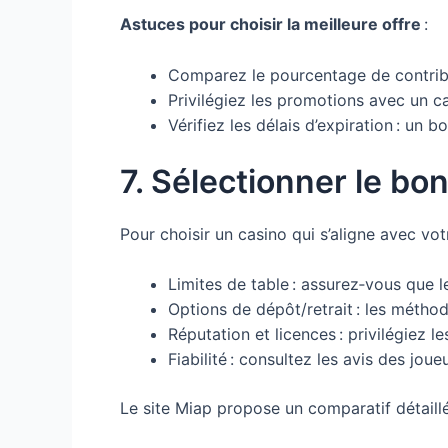
Astuces pour choisir la meilleure offre
:
Comparez le pourcentage de contrib
Privilégiez les promotions avec un 
Vérifiez les délais d’expiration : un
7. Sélectionner le bo
Pour choisir un casino qui s’aligne avec votr
Limites de table : assurez‑vous que l
Options de dépôt/retrait : les méthod
Réputation et licences : privilégiez
Fiabilité : consultez les avis des jou
Le site Miap propose un comparatif détaillé