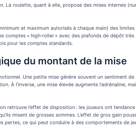
La roulette, quant à elle, propose des mises internes (num
ble (minimum et maximum autorisés à chaque main) des limite
des comptes « high‑roller » avec des plafonds de dépôt très é
ois pour les comptes standards.
gique du montant de la mise
motionnel. Une petite mise génère souvent un sentiment de s
ation. À l’inverse, une mise élevée augmente l’adrénaline, m
, on retrouve l’effet de disposition : les joueurs ont tenda
squ’ils misent de grosses sommes. L’effet de gros gain pous
tes pertes, ce qui peut conduire à des comportements de jeu