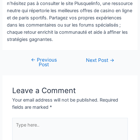
n’hésitez pas à consulter le site Plusquelinfo, une ressource
neutre qui répertorie les meilleures offres de casino en ligne
et de paris sportifs. Partagez vos propres expériences
dans les commentaires ou sur les forums spécialisés ;
chaque retour enrichit la communauté et aide à affiner les
stratégies gagnantes.
←
Previous
Next Post
→
Post
Leave a Comment
Your email address will not be published.
Required
fields are marked
*