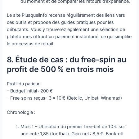
du moment et de comparer les retours d’expérience.
Le site Plusquelinfo recense régulièrement des liens vers
ces outils et propose des guides pratiques pour les
débutants. Vous y trouverez également une sélection de
plateformes offrant un paiement instantané, ce qui simplifie
le processus de retrait.
8. Étude de cas : du free‑spin au
profit de 500 % en trois mois
Profil du parieur :
– Budget initial : 200 €
– Free‑spins reçus : 3 × 10 € (Betclic, Unibet, Winamax)
Chronologie :
Mois 1 – Utilisation du premier free‑bet de 10 € sur
une cote 1,85 (football). Gain net : 8,5 €. Bankroll