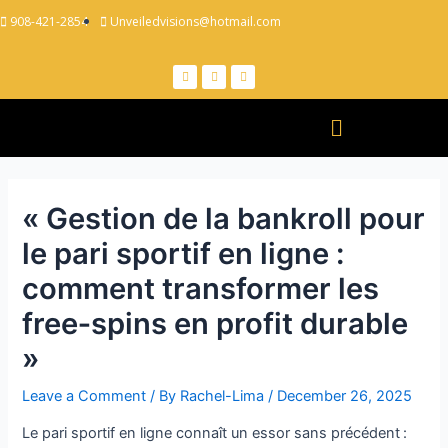
908-421-2854
Unveiledvisions@hotmail.com
« Gestion de la bankroll pour
le pari sportif en ligne :
comment transformer les
free‑spins en profit durable
»
Leave a Comment
/ By
Rachel-Lima
/
December 26, 2025
Le pari sportif en ligne connaît un essor sans précédent :