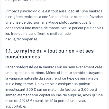
L’impact psychologique est tout aussi décisif : une bankroll
bien gérée renforce la confiance, réduit le stress et favorise
une prise de décision analytique plutôt qu’émotive. En
conservant une marge de manœuvre, le parieur peut choisir
les free‑spins qui offrent le meilleur ratio
risque/récompense.
1.1. Le mythe du « tout ou rien » et ses
conséquences
Parier l’intégralité de la bankroll sur un seul événement crée
une exposition extrême. Même si la cote semble attrayante,
la variance naturelle du sport rend ce type de jeu inviable
sur le long terme. Un exemple classique : un parieur
investissant 200 € sur un match de football à 3,00 perd
immédiatement son capital en cas de surprise, alors qu’une
mise de 4 % (8 €) aurait limité la perte à un niveau
supportable.