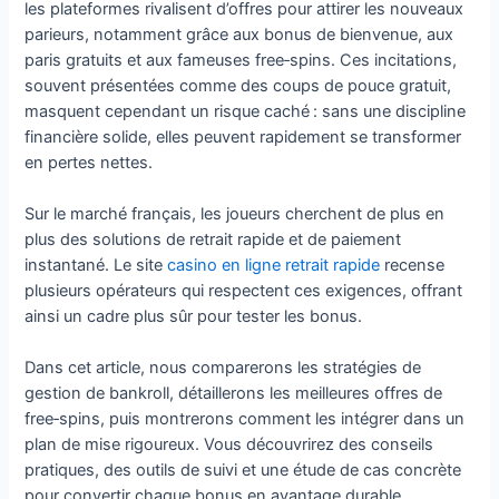
les plateformes rivalisent d’offres pour attirer les nouveaux
parieurs, notamment grâce aux bonus de bienvenue, aux
paris gratuits et aux fameuses free‑spins. Ces incitations,
souvent présentées comme des coups de pouce gratuit,
masquent cependant un risque caché : sans une discipline
financière solide, elles peuvent rapidement se transformer
en pertes nettes.
Sur le marché français, les joueurs cherchent de plus en
plus des solutions de retrait rapide et de paiement
instantané. Le site
casino en ligne retrait rapide
recense
plusieurs opérateurs qui respectent ces exigences, offrant
ainsi un cadre plus sûr pour tester les bonus.
Dans cet article, nous comparerons les stratégies de
gestion de bankroll, détaillerons les meilleures offres de
free‑spins, puis montrerons comment les intégrer dans un
plan de mise rigoureux. Vous découvrirez des conseils
pratiques, des outils de suivi et une étude de cas concrète
pour convertir chaque bonus en avantage durable.