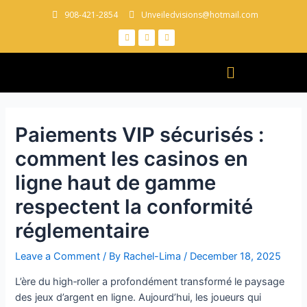
908-421-2854
Unveiledvisions@hotmail.com
Paiements VIP sécurisés :
comment les casinos en
ligne haut de gamme
respectent la conformité
réglementaire
Leave a Comment
/ By
Rachel-Lima
/
December 18, 2025
L’ère du high‑roller a profondément transformé le paysage
des jeux d’argent en ligne. Aujourd’hui, les joueurs qui