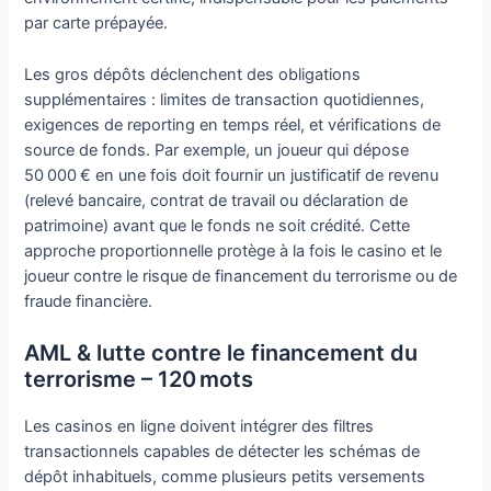
par carte prépayée.
Les gros dépôts déclenchent des obligations
supplémentaires : limites de transaction quotidiennes,
exigences de reporting en temps réel, et vérifications de
source de fonds. Par exemple, un joueur qui dépose
50 000 € en une fois doit fournir un justificatif de revenu
(relevé bancaire, contrat de travail ou déclaration de
patrimoine) avant que le fonds ne soit crédité. Cette
approche proportionnelle protège à la fois le casino et le
joueur contre le risque de financement du terrorisme ou de
fraude financière.
AML & lutte contre le financement du
terrorisme – 120 mots
Les casinos en ligne doivent intégrer des filtres
transactionnels capables de détecter les schémas de
dépôt inhabituels, comme plusieurs petits versements