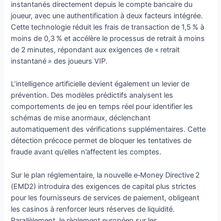
instantanés directement depuis le compte bancaire du
joueur, avec une authentification à deux facteurs intégrée.
Cette technologie réduit les frais de transaction de 1,5 % à
moins de 0,3 % et accélère le processus de retrait à moins
de 2 minutes, répondant aux exigences de « retrait
instantané » des joueurs VIP.
L’intelligence artificielle devient également un levier de
prévention. Des modèles prédictifs analysent les
comportements de jeu en temps réel pour identifier les
schémas de mise anormaux, déclenchant
automatiquement des vérifications supplémentaires. Cette
détection précoce permet de bloquer les tentatives de
fraude avant qu’elles n’affectent les comptes.
Sur le plan réglementaire, la nouvelle e‑Money Directive 2
(EMD2) introduira des exigences de capital plus strictes
pour les fournisseurs de services de paiement, obligeant
les casinos à renforcer leurs réserves de liquidité.
Parallèlement, le règlement européen sur les