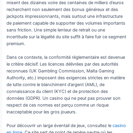
misent des dizaines voire des centaines de milliers d’euros
recherchent non seulement des bonus généreux et des
jackpots impressionnants, mais surtout une infrastructure
de paiement capable de supporter des volumes importants
sans friction. Une simple lenteur de retrait ou une
incertitude sur la légalité du site suffit à faire fuir ce segment
premium.
Dans ce contexte, la conformité réglementaire est devenue
le critère décisif. Les licences délivrées par des autorités
reconnues (UK Gambling Commission, Malta Gaming
Authority, etc.) imposent des exigences strictes en matière
de lutte contre le blanchiment d’argent (AML), de
connaissance du client (KYC) et de protection des
données (GDPR). Un casino qui ne peut pas prouver son
respect de ces normes est perçu comme un risque
inacceptable pour les gros joueurs.
Pour découvrir un large éventail de jeux, consultez le
casino
en ligne
. Ce site sert de point de repère neutre où les