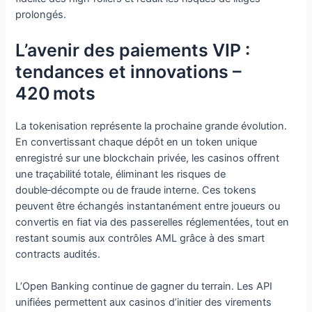
prolongés.
L’avenir des paiements VIP :
tendances et innovations –
420 mots
La tokenisation représente la prochaine grande évolution.
En convertissant chaque dépôt en un token unique
enregistré sur une blockchain privée, les casinos offrent
une traçabilité totale, éliminant les risques de
double‑décompte ou de fraude interne. Ces tokens
peuvent être échangés instantanément entre joueurs ou
convertis en fiat via des passerelles réglementées, tout en
restant soumis aux contrôles AML grâce à des smart
contracts audités.
L’Open Banking continue de gagner du terrain. Les API
unifiées permettent aux casinos d’initier des virements