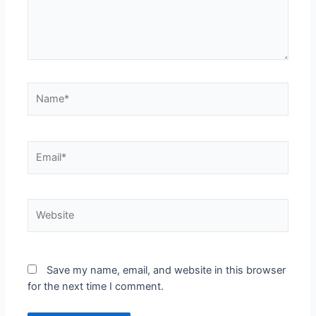
Save my name, email, and website in this browser
for the next time I comment.