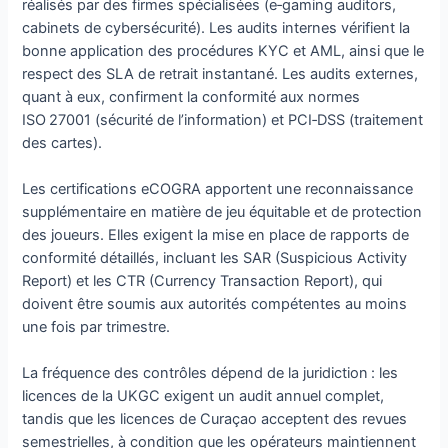
réalisés par des firmes spécialisées (e‑gaming auditors,
cabinets de cybersécurité). Les audits internes vérifient la
bonne application des procédures KYC et AML, ainsi que le
respect des SLA de retrait instantané. Les audits externes,
quant à eux, confirment la conformité aux normes
ISO 27001 (sécurité de l’information) et PCI‑DSS (traitement
des cartes).
Les certifications eCOGRA apportent une reconnaissance
supplémentaire en matière de jeu équitable et de protection
des joueurs. Elles exigent la mise en place de rapports de
conformité détaillés, incluant les SAR (Suspicious Activity
Report) et les CTR (Currency Transaction Report), qui
doivent être soumis aux autorités compétentes au moins
une fois par trimestre.
La fréquence des contrôles dépend de la juridiction : les
licences de la UKGC exigent un audit annuel complet,
tandis que les licences de Curaçao acceptent des revues
semestrielles, à condition que les opérateurs maintiennent