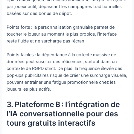
par joueur actif, dépassant les campagnes traditionnelles
basées sur des bonus de dépôt.
Points forts : la personnalisation granulaire permet de
toucher le joueur au moment le plus propice, l’interface
reste fluide et ne surcharge pas l’écran.
Points faibles : la dépendance à la collecte massive de
données peut susciter des réticences, surtout dans un
contexte de RGPD strict. De plus, la fréquence élevée des
pop‑ups publicitaires risque de créer une surcharge visuelle,
pouvant entraîner une fatigue promotionnelle chez les
joueurs les plus actifs.
3. Plateforme B : l’intégration de
l’IA conversationnelle pour des
tours gratuits interactifs