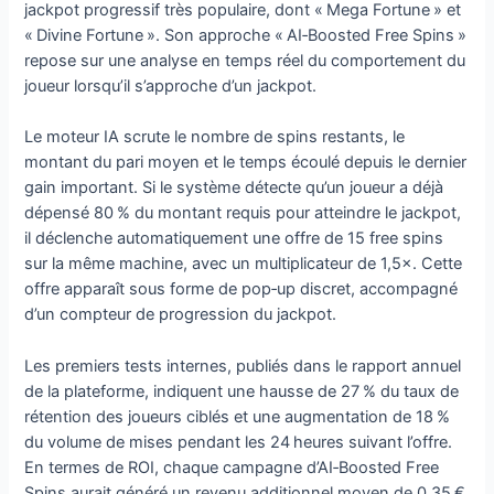
jackpot progressif très populaire, dont « Mega Fortune » et
« Divine Fortune ». Son approche « AI‑Boosted Free Spins »
repose sur une analyse en temps réel du comportement du
joueur lorsqu’il s’approche d’un jackpot.
Le moteur IA scrute le nombre de spins restants, le
montant du pari moyen et le temps écoulé depuis le dernier
gain important. Si le système détecte qu’un joueur a déjà
dépensé 80 % du montant requis pour atteindre le jackpot,
il déclenche automatiquement une offre de 15 free spins
sur la même machine, avec un multiplicateur de 1,5×. Cette
offre apparaît sous forme de pop‑up discret, accompagné
d’un compteur de progression du jackpot.
Les premiers tests internes, publiés dans le rapport annuel
de la plateforme, indiquent une hausse de 27 % du taux de
rétention des joueurs ciblés et une augmentation de 18 %
du volume de mises pendant les 24 heures suivant l’offre.
En termes de ROI, chaque campagne d’AI‑Boosted Free
Spins aurait généré un revenu additionnel moyen de 0,35 €