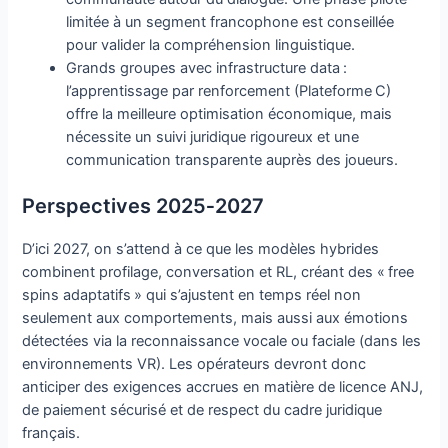
limitée à un segment francophone est conseillée
pour valider la compréhension linguistique.
Grands groupes avec infrastructure data :
l’apprentissage par renforcement (Plateforme C)
offre la meilleure optimisation économique, mais
nécessite un suivi juridique rigoureux et une
communication transparente auprès des joueurs.
Perspectives 2025‑2027
D’ici 2027, on s’attend à ce que les modèles hybrides
combinent profilage, conversation et RL, créant des « free
spins adaptatifs » qui s’ajustent en temps réel non
seulement aux comportements, mais aussi aux émotions
détectées via la reconnaissance vocale ou faciale (dans les
environnements VR). Les opérateurs devront donc
anticiper des exigences accrues en matière de licence ANJ,
de paiement sécurisé et de respect du cadre juridique
français.