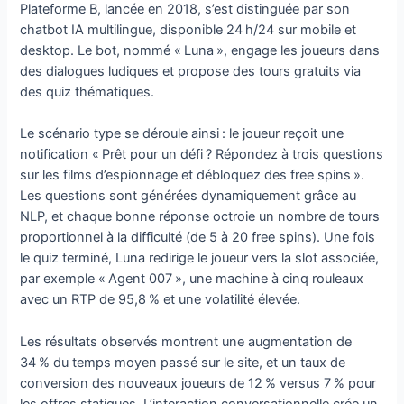
Plateforme B, lancée en 2018, s’est distinguée par son
chatbot IA multilingue, disponible 24 h/24 sur mobile et
desktop. Le bot, nommé « Luna », engage les joueurs dans
des dialogues ludiques et propose des tours gratuits via
des quiz thématiques.
Le scénario type se déroule ainsi : le joueur reçoit une
notification « Prêt pour un défi ? Répondez à trois questions
sur les films d’espionnage et débloquez des free spins ».
Les questions sont générées dynamiquement grâce au
NLP, et chaque bonne réponse octroie un nombre de tours
proportionnel à la difficulté (de 5 à 20 free spins). Une fois
le quiz terminé, Luna redirige le joueur vers la slot associée,
par exemple « Agent 007 », une machine à cinq rouleaux
avec un RTP de 95,8 % et une volatilité élevée.
Les résultats observés montrent une augmentation de
34 % du temps moyen passé sur le site, et un taux de
conversion des nouveaux joueurs de 12 % versus 7 % pour
les offres statiques. L’interaction conversationnelle crée un