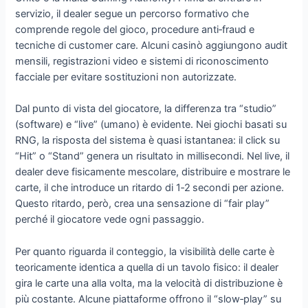
servizio, il dealer segue un percorso formativo che
comprende regole del gioco, procedure anti‑fraud e
tecniche di customer care. Alcuni casinò aggiungono audit
mensili, registrazioni video e sistemi di riconoscimento
facciale per evitare sostituzioni non autorizzate.
Dal punto di vista del giocatore, la differenza tra “studio”
(software) e “live” (umano) è evidente. Nei giochi basati su
RNG, la risposta del sistema è quasi istantanea: il click su
“Hit” o “Stand” genera un risultato in millisecondi. Nel live, il
dealer deve fisicamente mescolare, distribuire e mostrare le
carte, il che introduce un ritardo di 1‑2 secondi per azione.
Questo ritardo, però, crea una sensazione di “fair play”
perché il giocatore vede ogni passaggio.
Per quanto riguarda il conteggio, la visibilità delle carte è
teoricamente identica a quella di un tavolo fisico: il dealer
gira le carte una alla volta, ma la velocità di distribuzione è
più costante. Alcune piattaforme offrono il “slow‑play” su