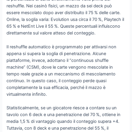
reshuffle. Nei casinò fisici, un mazzo da sei deck può
essere mescolato dopo aver distribuito il 75 % delle carte.
Online, la soglia varia: Evolution usa circa il 70 %, Playtech il
65 % e NetEnt Live il 55 %. Queste percentuali influiscono
direttamente sul valore atteso del conteggio.
Il reshuffle automatico è programmato per attivarsi non
appena si supera la soglia di penetrazione. Alcune
piattaforme, invece, adottano il “continuous shuffle
machine” (CSM), dove le carte vengono mescolate in
tempo reale grazie a un meccanismo di mescolamento
continuo. In questo caso, il conteggio perde quasi
completamente la sua efficacia, perché il mazzo è
virtualmente infinito.
Statisticalmente, se un giocatore riesce a contare su un
tavolo con 6 deck e una penetrazione del 70 %, ottiene in
media 1,5 % di vantaggio quando il conteggio supera +4.
Tuttavia, con 8 deck e una penetrazione del 55 %, il