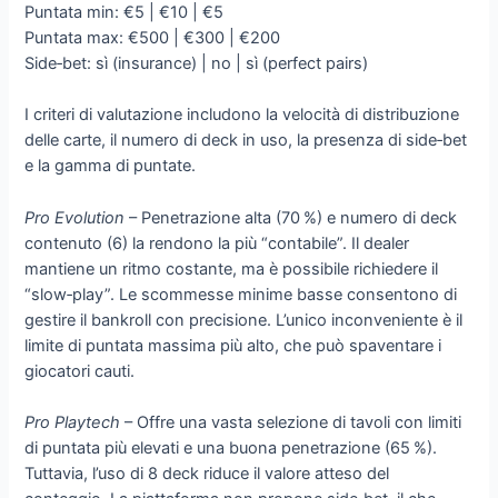
Puntata min: €5 | €10 | €5
Puntata max: €500 | €300 | €200
Side‑bet: sì (insurance) | no | sì (perfect pairs)
I criteri di valutazione includono la velocità di distribuzione
delle carte, il numero di deck in uso, la presenza di side‑bet
e la gamma di puntate.
Pro Evolution
– Penetrazione alta (70 %) e numero di deck
contenuto (6) la rendono la più “contabile”. Il dealer
mantiene un ritmo costante, ma è possibile richiedere il
“slow‑play”. Le scommesse minime basse consentono di
gestire il bankroll con precisione. L’unico inconveniente è il
limite di puntata massima più alto, che può spaventare i
giocatori cauti.
Pro Playtech
– Offre una vasta selezione di tavoli con limiti
di puntata più elevati e una buona penetrazione (65 %).
Tuttavia, l’uso di 8 deck riduce il valore atteso del