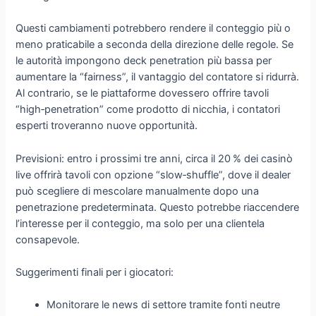
Questi cambiamenti potrebbero rendere il conteggio più o
meno praticabile a seconda della direzione delle regole. Se
le autorità impongono deck penetration più bassa per
aumentare la “fairness”, il vantaggio del contatore si ridurrà.
Al contrario, se le piattaforme dovessero offrire tavoli
“high‑penetration” come prodotto di nicchia, i contatori
esperti troveranno nuove opportunità.
Previsioni: entro i prossimi tre anni, circa il 20 % dei casinò
live offrirà tavoli con opzione “slow‑shuffle”, dove il dealer
può scegliere di mescolare manualmente dopo una
penetrazione predeterminata. Questo potrebbe riaccendere
l’interesse per il conteggio, ma solo per una clientela
consapevole.
Suggerimenti finali per i giocatori:
Monitorare le news di settore tramite fonti neutre