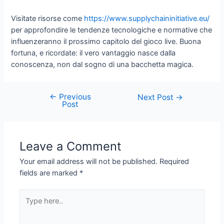
Visitate risorse come
https://www.supplychaininitiative.eu/
per approfondire le tendenze tecnologiche e normative che
influenzeranno il prossimo capitolo del gioco live. Buona
fortuna, e ricordate: il vero vantaggio nasce dalla
conoscenza, non dal sogno di una bacchetta magica.
←
Previous
Next Post
→
Post
Leave a Comment
Your email address will not be published.
Required
fields are marked
*