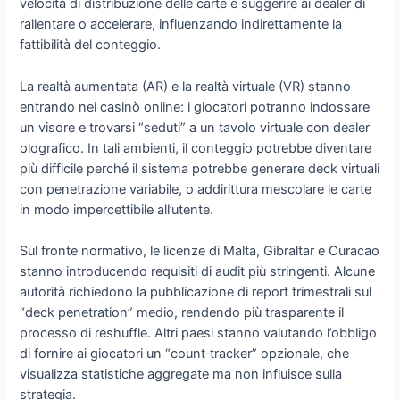
velocità di distribuzione delle carte e suggerire ai dealer di
rallentare o accelerare, influenzando indirettamente la
fattibilità del conteggio.
La realtà aumentata (AR) e la realtà virtuale (VR) stanno
entrando nei casinò online: i giocatori potranno indossare
un visore e trovarsi “seduti” a un tavolo virtuale con dealer
olografico. In tali ambienti, il conteggio potrebbe diventare
più difficile perché il sistema potrebbe generare deck virtuali
con penetrazione variabile, o addirittura mescolare le carte
in modo impercettibile all’utente.
Sul fronte normativo, le licenze di Malta, Gibraltar e Curacao
stanno introducendo requisiti di audit più stringenti. Alcune
autorità richiedono la pubblicazione di report trimestrali sul
“deck penetration” medio, rendendo più trasparente il
processo di reshuffle. Altri paesi stanno valutando l’obbligo
di fornire ai giocatori un “count‑tracker” opzionale, che
visualizza statistiche aggregate ma non influisce sulla
strategia.