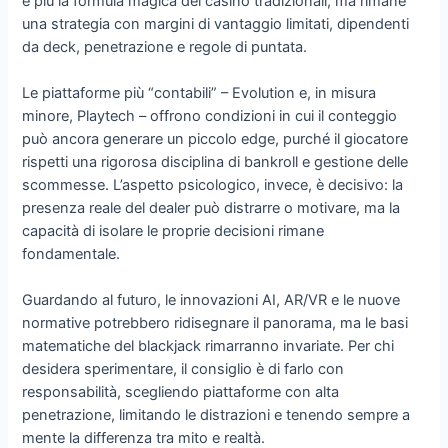
è più la formula magica dei casinò tradizionali, ma rimane
una strategia con margini di vantaggio limitati, dipendenti
da deck, penetrazione e regole di puntata.
Le piattaforme più “contabili” – Evolution e, in misura
minore, Playtech – offrono condizioni in cui il conteggio
può ancora generare un piccolo edge, purché il giocatore
rispetti una rigorosa disciplina di bankroll e gestione delle
scommesse. L’aspetto psicologico, invece, è decisivo: la
presenza reale del dealer può distrarre o motivare, ma la
capacità di isolare le proprie decisioni rimane
fondamentale.
Guardando al futuro, le innovazioni AI, AR/VR e le nuove
normative potrebbero ridisegnare il panorama, ma le basi
matematiche del blackjack rimarranno invariate. Per chi
desidera sperimentare, il consiglio è di farlo con
responsabilità, scegliendo piattaforme con alta
penetrazione, limitando le distrazioni e tenendo sempre a
mente la differenza tra mito e realtà.