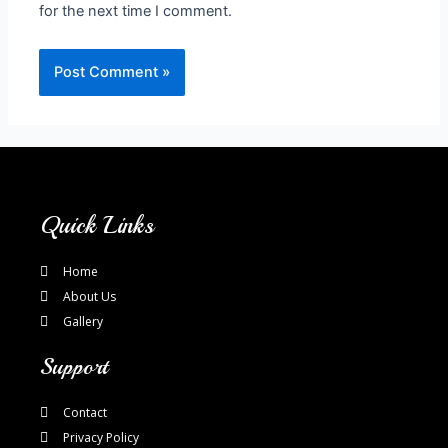
for the next time I comment.
Quick Links
Home
About Us
Gallery
Support
Contact
Privacy Policy