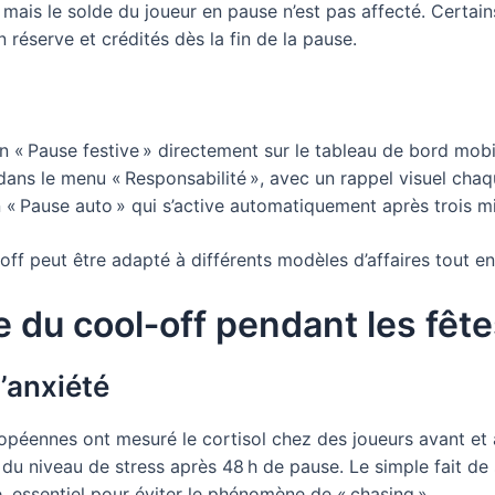
mais le solde du joueur en pause n’est pas affecté. Certains 
 réserve et crédités dès la fin de la pause.
 « Pause festive » directement sur le tableau de bord mobi
 dans le menu « Responsabilité », avec un rappel visuel cha
« Pause auto » qui s’active automatiquement après trois m
f peut être adapté à différents modèles d’affaires tout en 
 du cool‑off pendant les fêt
l’anxiété
éennes ont mesuré le cortisol chez des joueurs avant et ap
u niveau de stress après 48 h de pause. Le simple fait de s
 essentiel pour éviter le phénomène de « chasing ».