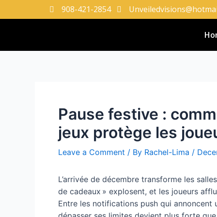
908-421-2854
Unveiledvisions@hotmai
Ho
Pause festive : comme
jeux protège les joue
Leave a Comment
/ By
Rachel-Lima
/
Dece
L’arrivée de décembre transforme les salles
de cadeaux » explosent, et les joueurs afflu
Entre les notifications push qui annoncent u
dépasser ses limites devient plus forte que