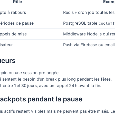
Rôle
Exemp
pte à rebours
Redis + cron job toutes le
périodes de pause
PostgreSQL table
cooloff
appels de mise
Middleware Node.js qui re
lisateur
Push via Firebase ou emai
ueurs
 gain ou une session prolongée.
ui sentent le besoin d’un break plus long pendant les fêtes.
 entre 1 et 30 jours, avec un rappel 24 h avant la fin.
jackpots pendant la pause
s actifs restent visibles mais ne peuvent pas être misés. L