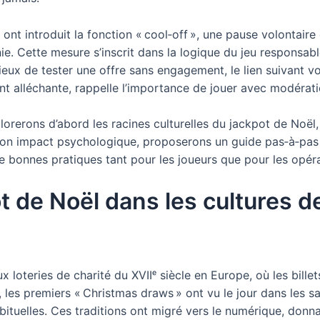
ont introduit la fonction « cool‑off », une pause volontair
e. Cette mesure s’inscrit dans la logique du jeu responsabl
rieux de tester une offre sans engagement, le lien suivant v
nt alléchante, rappelle l’importance de jouer avec modérati
lorerons d’abord les racines culturelles du jackpot de Noël
on impact psychologique, proposerons un guide pas‑à‑pas p
 de bonnes pratiques tant pour les joueurs que pour les opér
ot de Noël dans les cultures d
 loteries de charité du XVIIᵉ siècle en Europe, où les billet
les premiers « Christmas draws » ont vu le jour dans les s
bituelles. Ces traditions ont migré vers le numérique, donn