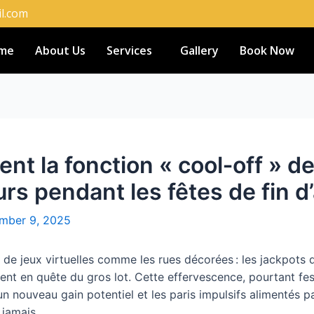
l.com
me
About Us
Services
Gallery
Book Now
nt la fonction « cool‑off » d
urs pendant les fêtes de fin 
mber 9, 2025
 de jeux virtuelles comme les rues décorées : les jackpots d
ent en quête du gros lot. Cette effervescence, pourtant fest
n nouveau gain potentiel et les paris impulsifs alimentés pa
 jamais.