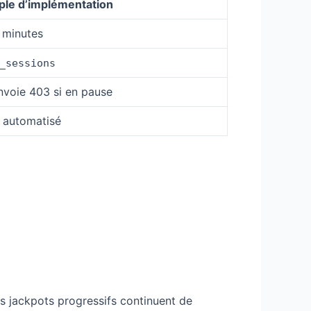
le d’implémentation
s minutes
_sessions
nvoie 403 si en pause
l automatisé
es jackpots progressifs continuent de