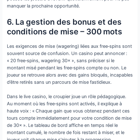
manquer la prochaine opportunité.
6. La gestion des bonus et des
conditions de mise – 300 mots
Les exigences de mise (wagering) liées aux free‑spins sont
souvent source de confusion. Un casino peut annoncer :
« 20 free‑spins, wagering 30× », sans préciser si le
montant misé pendant les free‑spins compte ou non. Le
joueur se retrouve alors avec des gains bloqués, incapables
d’être retirés sans un parcours de mise fastidieux.
Dans le live casino, le croupier joue un rôle pédagogique.
Au moment où les free‑spins sont activés, il explique à
haute voix : « Chaque gain que vous obtenez pendant ces
tours compte immédiatement pour votre condition de mise
de 30× ». Le tableau de bord affiche en temps réel le
montant cumulé, le nombre de fois restant à miser, et le
joueur voit chaque mise s’ajouter à la progression.