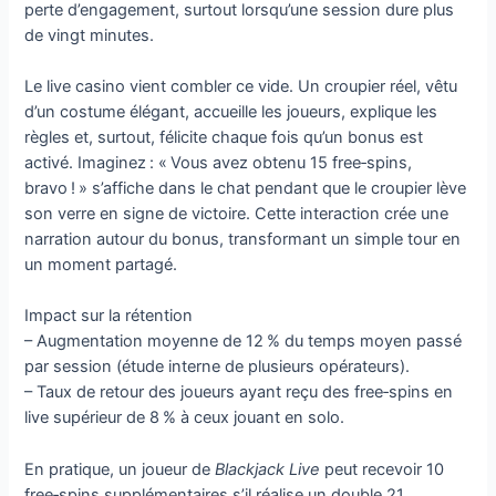
perte d’engagement, surtout lorsqu’une session dure plus
de vingt minutes.
Le live casino vient combler ce vide. Un croupier réel, vêtu
d’un costume élégant, accueille les joueurs, explique les
règles et, surtout, félicite chaque fois qu’un bonus est
activé. Imaginez : « Vous avez obtenu 15 free‑spins,
bravo ! » s’affiche dans le chat pendant que le croupier lève
son verre en signe de victoire. Cette interaction crée une
narration autour du bonus, transformant un simple tour en
un moment partagé.
Impact sur la rétention
– Augmentation moyenne de 12 % du temps moyen passé
par session (étude interne de plusieurs opérateurs).
– Taux de retour des joueurs ayant reçu des free‑spins en
live supérieur de 8 % à ceux jouant en solo.
En pratique, un joueur de
Blackjack Live
peut recevoir 10
free‑spins supplémentaires s’il réalise un double 21