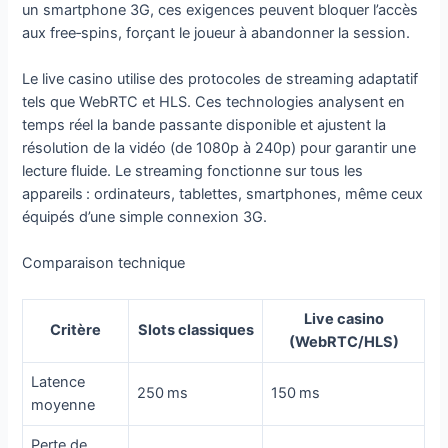
un smartphone 3G, ces exigences peuvent bloquer l’accès
aux free‑spins, forçant le joueur à abandonner la session.
Le live casino utilise des protocoles de streaming adaptatif
tels que WebRTC et HLS. Ces technologies analysent en
temps réel la bande passante disponible et ajustent la
résolution de la vidéo (de 1080p à 240p) pour garantir une
lecture fluide. Le streaming fonctionne sur tous les
appareils : ordinateurs, tablettes, smartphones, même ceux
équipés d’une simple connexion 3G.
Comparaison technique
Live casino
Critère
Slots classiques
(WebRTC/HLS)
Latence
250 ms
150 ms
moyenne
Perte de