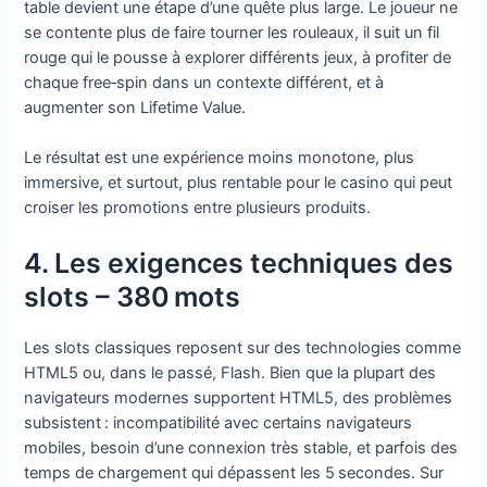
table devient une étape d’une quête plus large. Le joueur ne
se contente plus de faire tourner les rouleaux, il suit un fil
rouge qui le pousse à explorer différents jeux, à profiter de
chaque free‑spin dans un contexte différent, et à
augmenter son Lifetime Value.
Le résultat est une expérience moins monotone, plus
immersive, et surtout, plus rentable pour le casino qui peut
croiser les promotions entre plusieurs produits.
4. Les exigences techniques des
slots – 380 mots
Les slots classiques reposent sur des technologies comme
HTML5 ou, dans le passé, Flash. Bien que la plupart des
navigateurs modernes supportent HTML5, des problèmes
subsistent : incompatibilité avec certains navigateurs
mobiles, besoin d’une connexion très stable, et parfois des
temps de chargement qui dépassent les 5 secondes. Sur