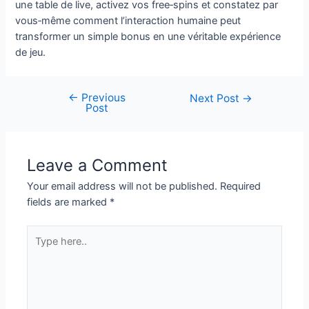
une table de live, activez vos free‑spins et constatez par
vous‑même comment l’interaction humaine peut
transformer un simple bonus en une véritable expérience
de jeu.
←
Previous
Next Post
→
Post
Leave a Comment
Your email address will not be published.
Required
fields are marked
*