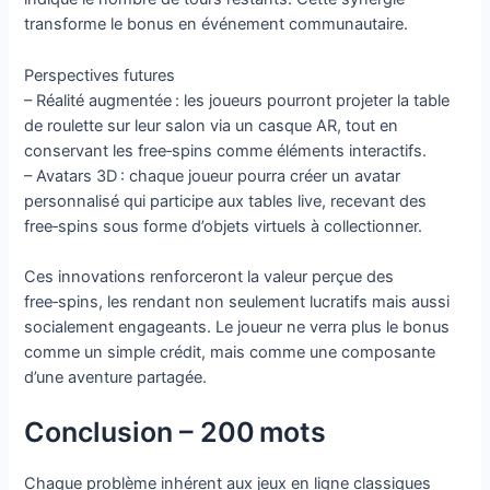
transforme le bonus en événement communautaire.
Perspectives futures
– Réalité augmentée : les joueurs pourront projeter la table
de roulette sur leur salon via un casque AR, tout en
conservant les free‑spins comme éléments interactifs.
– Avatars 3D : chaque joueur pourra créer un avatar
personnalisé qui participe aux tables live, recevant des
free‑spins sous forme d’objets virtuels à collectionner.
Ces innovations renforceront la valeur perçue des
free‑spins, les rendant non seulement lucratifs mais aussi
socialement engageants. Le joueur ne verra plus le bonus
comme un simple crédit, mais comme une composante
d’une aventure partagée.
Conclusion – 200 mots
Chaque problème inhérent aux jeux en ligne classiques