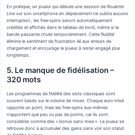
En pratique, un joueur qui débute une session de
Roulette
Live
sur son smartphone en déplacement ne subira aucune
interruption ; les free‑spins seront automatiquement
crédités et affichés dans le tableau de bord, même si la
bande passante chute temporairement. Cette fluidité
élimine le sentiment de frustration lié aux erreurs de
chargement et encourage le joueur à rester engagé plus
longtemps.
5. Le manque de fidélisation –
320 mots
Les programmes de fidélité des slots classiques sont
souvent basés sur le volume de mises. Chaque euro misé
rapporte un point, mais les free‑spins eux‑mêmes
n’apportent que peu ou pas de points, car ils sont
considérés comme des « bonus sans mise ». Le joueur se
retrouve donc à accumuler des gains sans voir son statut