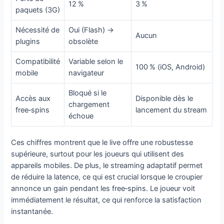
12 %
3 %
paquets (3G)
Nécessité de
Oui (Flash) →
Aucun
plugins
obsolète
Compatibilité
Variable selon le
100 % (iOS, Android)
mobile
navigateur
Bloqué si le
Accès aux
Disponible dès le
chargement
free‑spins
lancement du stream
échoue
Ces chiffres montrent que le live offre une robustesse
supérieure, surtout pour les joueurs qui utilisent des
appareils mobiles. De plus, le streaming adaptatif permet
de réduire la latence, ce qui est crucial lorsque le croupier
annonce un gain pendant les free‑spins. Le joueur voit
immédiatement le résultat, ce qui renforce la satisfaction
instantanée.