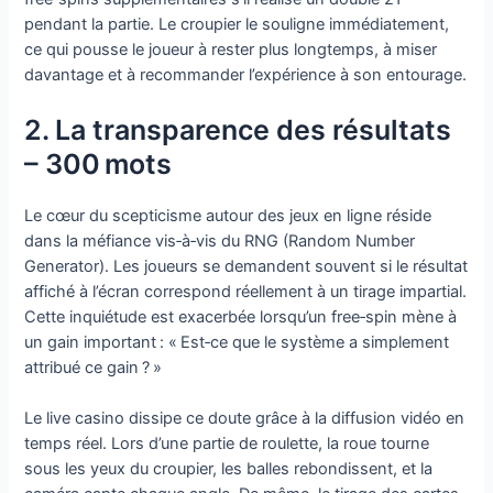
pendant la partie. Le croupier le souligne immédiatement,
ce qui pousse le joueur à rester plus longtemps, à miser
davantage et à recommander l’expérience à son entourage.
2. La transparence des résultats
– 300 mots
Le cœur du scepticisme autour des jeux en ligne réside
dans la méfiance vis‑à‑vis du RNG (Random Number
Generator). Les joueurs se demandent souvent si le résultat
affiché à l’écran correspond réellement à un tirage impartial.
Cette inquiétude est exacerbée lorsqu’un free‑spin mène à
un gain important : « Est‑ce que le système a simplement
attribué ce gain ? »
Le live casino dissipe ce doute grâce à la diffusion vidéo en
temps réel. Lors d’une partie de roulette, la roue tourne
sous les yeux du croupier, les balles rebondissent, et la