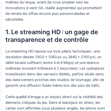
maîtrise du risque, avant de nous projeter vers les
innovations à venir (IA, réalité augmentée) qui promettent
de rendre les offres encore plus personnalisées et
sécurisées.
1. Le streaming HD : un gage de
transparence et de contrôle
Le streaming HD repose sur trois piliers techniques : une
résolution élevée (1920 × 1080 px ou 3840 × 2160 px), un
débit binaire suffisant (entre 4 et 8 Mbps) et une latence
maîtrisée (souvent inférieure à 2 secondes). Les opérateurs
investissent dans des serveurs dédiés, parfois situés dans
des data‑centers proches des studios de tournage, afin de
garantir une diffusion fluide même lors des pics de trafic.
Cette qualité d’image a un impact direct sur la visibilité des
éléments critiques du jeu. Dans le blackjack en direct, les
cartes sont affichées sous plusieurs angles, les jetons sont