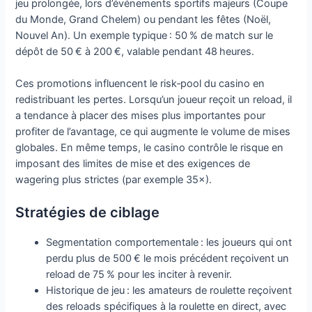
jeu prolongée, lors d’événements sportifs majeurs (Coupe
du Monde, Grand Chelem) ou pendant les fêtes (Noël,
Nouvel An). Un exemple typique : 50 % de match sur le
dépôt de 50 € à 200 €, valable pendant 48 heures.
Ces promotions influencent le risk‑pool du casino en
redistribuant les pertes. Lorsqu’un joueur reçoit un reload, il
a tendance à placer des mises plus importantes pour
profiter de l’avantage, ce qui augmente le volume de mises
globales. En même temps, le casino contrôle le risque en
imposant des limites de mise et des exigences de
wagering plus strictes (par exemple 35×).
Stratégies de ciblage
Segmentation comportementale : les joueurs qui ont
perdu plus de 500 € le mois précédent reçoivent un
reload de 75 % pour les inciter à revenir.
Historique de jeu : les amateurs de roulette reçoivent
des reloads spécifiques à la roulette en direct, avec