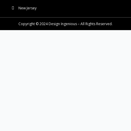
New Jersey
Copyright © 2024 Design Ingenious – All Rights Reserved.