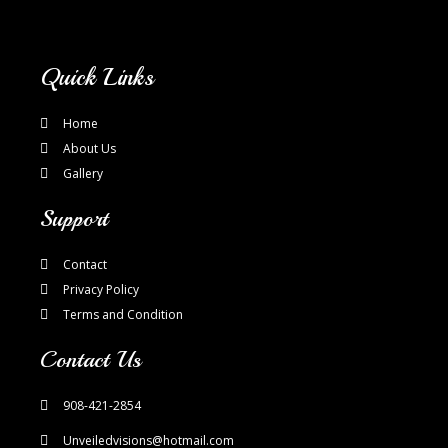
Quick Links
Home
About Us
Gallery
Support
Contact
Privacy Policy
Terms and Condition
Contact Us
908-421-2854
Unveiledvisions@hotmail.com