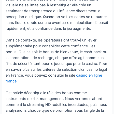
visuelle ne se limite pas à l’esthétique : elle crée un
sentiment de transparence qui influence directement la
perception du risque. Quand on voit les cartes se retourner
sans flou, le doute sur une éventuelle manipulation disparaît
rapidement, et la confiance dans le jeu augmente.
Dans ce contexte, les opérateurs ont trouvé un levier
supplémentaire pour consolider cette confiance : les
bonus. Que ce soit le bonus de bienvenue, le cash‑back ou
les promotions de recharge, chaque offre agit comme un
filet de sécurité, tant pour le joueur que pour le casino. Pour
en savoir plus sur les critères de sélection d’un casino légal
en France, vous pouvez consulter le site
casino en ligne
france
.
Cet article décortique le rôle des bonus comme
instruments de risk‑management. Nous verrons d’abord
comment le streaming HD réduit les incertitudes, puis nous
analyserons chaque type de promotion sous l’angle de la