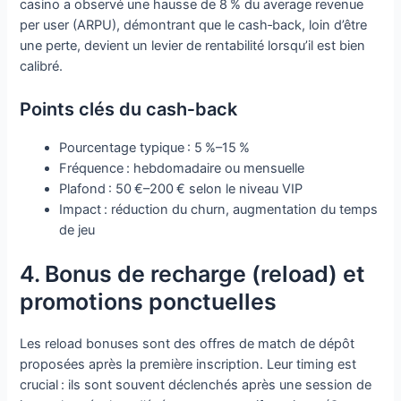
casino a observé une hausse de 8 % du average revenue
per user (ARPU), démontrant que le cash‑back, loin d’être
une perte, devient un levier de rentabilité lorsqu’il est bien
calibré.
Points clés du cash‑back
Pourcentage typique : 5 %–15 %
Fréquence : hebdomadaire ou mensuelle
Plafond : 50 €–200 € selon le niveau VIP
Impact : réduction du churn, augmentation du temps
de jeu
4. Bonus de recharge (reload) et
promotions ponctuelles
Les reload bonuses sont des offres de match de dépôt
proposées après la première inscription. Leur timing est
crucial : ils sont souvent déclenchés après une session de