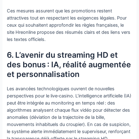
Ces mesures assurent que les promotions restent
attractives tout en respectant les exigences légales. Pour
ceux qui souhaitent approfondir les règles françaises, le
site Hreonline propose des résumés clairs et des liens vers
les textes officiels.
6. L’avenir du streaming HD et
des bonus : IA, réalité augmentée
et personnalisation
Les avancées technologiques ouvrent de nouvelles
perspectives pour le live‑casino. L’intelligence artificielle (IA)
peut être intégrée au monitoring en temps réel : des
algorithmes analysent chaque flux vidéo pour détecter des
anomalies (déviation de la trajectoire de la bille,
mouvements inhabituels du croupier). En cas de suspicion,
le système alerte immédiatement le superviseur, renforçant
la transparence déjà offerte par le streaming HD.