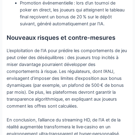
Promotion événementielle : lors d’un tournoi de
poker en direct, les joueurs qui atteignent le tableau
final reçoivent un bonus de 20 % sur le dépôt
suivant, généré automatiquement par l’IA.
Nouveaux risques et contre‑mesures
L’exploitation de l’IA pour prédire les comportements de jeu
peut créer des déséquilibres : des joueurs trop incités à
miser davantage pourraient développer des
comportements à risque. Les régulateurs, dont l’ANJ,
envisagent d’imposer des limites d’exposition aux bonus
dynamiques (par exemple, un plafond de 500 € de bonus
par mois). De plus, les plateformes devront garantir la
transparence algorithmique, en expliquant aux joueurs
comment les offres sont calculées.
En conclusion, l’alliance du streaming HD, de l’IA et de la
réalité augmentée transformera le live‑casino en un
environnement ultra‑transparent et hyper‑personnalisé.