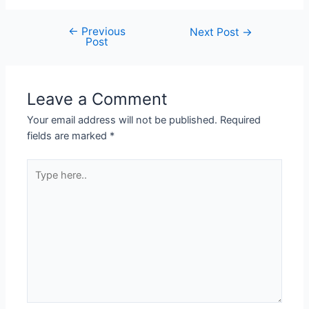
←
Previous
Next Post
→
Post
Leave a Comment
Your email address will not be published.
Required
fields are marked
*