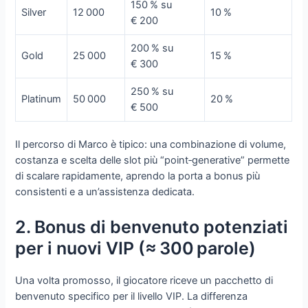
150 % su
Silver
12 000
10 %
€ 200
200 % su
Gold
25 000
15 %
€ 300
250 % su
Platinum
50 000
20 %
€ 500
Il percorso di Marco è tipico: una combinazione di volume,
costanza e scelta delle slot più “point‑generative” permette
di scalare rapidamente, aprendo la porta a bonus più
consistenti e a un’assistenza dedicata.
2. Bonus di benvenuto potenziati
per i nuovi VIP (≈ 300 parole)
Una volta promosso, il giocatore riceve un pacchetto di
benvenuto specifico per il livello VIP. La differenza