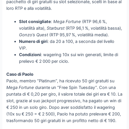
pacchetto di giri gratuiti su slot selezionate, scelti in base al
loro RTP e alla volatilità.
Slot consigliate
:
Mega Fortune
(RTP 96,6 %,
volatilità alta),
Starburst
(RTP 96,1 %, volatilità bassa),
Gonzo’s Quest
(RTP 95,97 %, volatilità media).
Numero di giri
: da 20 a 100, a seconda del livello
VIP.
Condizioni
: wagering 10x sui win generati, limite di
prelievo € 2 000 per ciclo.
Caso di Paolo
Paolo, membro “Platinum”, ha ricevuto 50 giri gratuiti su
Mega Fortune
durante un “Free Spin Tuesday”. Con una
puntata di € 0,20 per giro, il valore totale dei giri era € 10. La
slot, grazie al suo jackpot progressivo, ha pagato un win di
€ 250 in un solo giro. Dopo aver soddisfatto il wagering
(10x su € 250 = € 2 500), Paolo ha potuto prelevare € 200,
trasformando 50 giri gratuiti in un profitto netto di € 190.