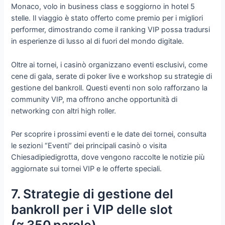
Monaco, volo in business class e soggiorno in hotel 5
stelle. Il viaggio è stato offerto come premio per i migliori
performer, dimostrando come il ranking VIP possa tradursi
in esperienze di lusso al di fuori del mondo digitale.
Oltre ai tornei, i casinò organizzano eventi esclusivi, come
cene di gala, serate di poker live e workshop su strategie di
gestione del bankroll. Questi eventi non solo rafforzano la
community VIP, ma offrono anche opportunità di
networking con altri high roller.
Per scoprire i prossimi eventi e le date dei tornei, consulta
le sezioni “Eventi” dei principali casinò o visita
Chiesadipiedigrotta, dove vengono raccolte le notizie più
aggiornate sui tornei VIP e le offerte speciali.
7. Strategie di gestione del
bankroll per i VIP delle slot