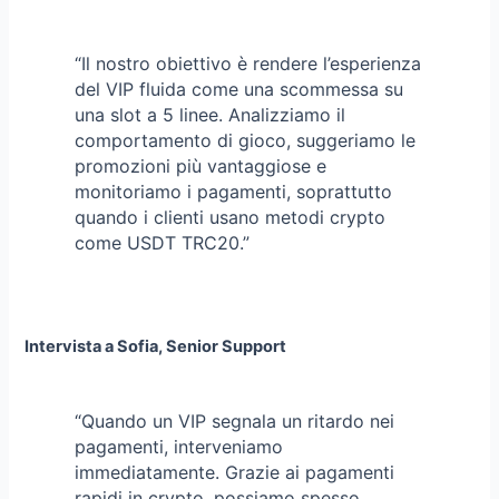
“Il nostro obiettivo è rendere l’esperienza
del VIP fluida come una scommessa su
una slot a 5 linee. Analizziamo il
comportamento di gioco, suggeriamo le
promozioni più vantaggiose e
monitoriamo i pagamenti, soprattutto
quando i clienti usano metodi crypto
come USDT TRC20.”
Intervista a Sofia, Senior Support
“Quando un VIP segnala un ritardo nei
pagamenti, interveniamo
immediatamente. Grazie ai pagamenti
rapidi in crypto, possiamo spesso