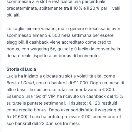
scommesse alle slot e restituisce una percentuale
predeterminata, solitamente tra il 10 % e il 20 % per i livelli
più alti.
Le soglie minime variano, ma in genere è necessario aver
scommesso almeno € 500 nella settimana per essere
eleggibili. Il cashback viene accreditato come credito
bonus, con wagering 5x, quindi più facile da convertire in
denaro reale rispetto a un bonus di benvenuto.
Storia di Lucia
Lucia ha iniziato a giocare su slot a volatilità alta, come
Book of Dead
, con un bankroll di € 1 000. Dopo un mese di
alti e bassi, le sue perdite totali ammontavano a € 800.
Essendo una “Gold” VIP, ha ricevuto un cashback del 15 %
su tutte le puntate settimanali. Il risultato: € 120 restituiti
come credito bonus. Dopo aver soddisfatto il wagering di
5x (€ 600), Lucia ha potuto prelevare € 90, aumentando il
suo bankroll del 22 % in soli tre mesi.