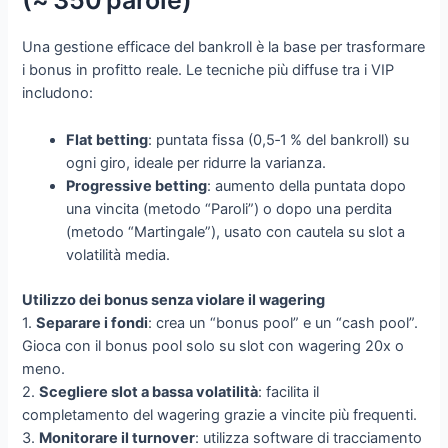
(≈ 350 parole)
Una gestione efficace del bankroll è la base per trasformare
i bonus in profitto reale. Le tecniche più diffuse tra i VIP
includono:
Flat betting
: puntata fissa (0,5‑1 % del bankroll) su
ogni giro, ideale per ridurre la varianza.
Progressive betting
: aumento della puntata dopo
una vincita (metodo “Paroli”) o dopo una perdita
(metodo “Martingale”), usato con cautela su slot a
volatilità media.
Utilizzo dei bonus senza violare il wagering
1.
Separare i fondi
: crea un “bonus pool” e un “cash pool”.
Gioca con il bonus pool solo su slot con wagering 20x o
meno.
2.
Scegliere slot a bassa volatilità
: facilita il
completamento del wagering grazie a vincite più frequenti.
3.
Monitorare il turnover
: utilizza software di tracciamento