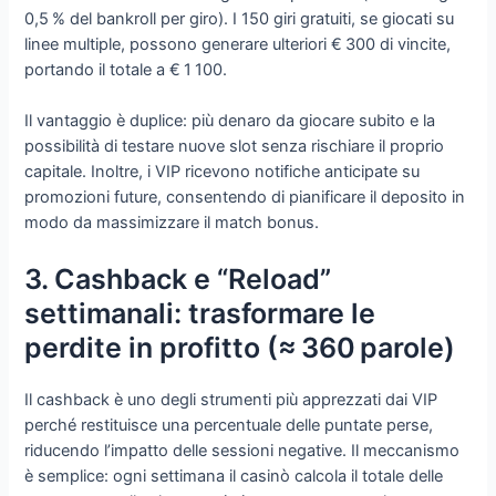
0,5 % del bankroll per giro). I 150 giri gratuiti, se giocati su
linee multiple, possono generare ulteriori € 300 di vincite,
portando il totale a € 1 100.
Il vantaggio è duplice: più denaro da giocare subito e la
possibilità di testare nuove slot senza rischiare il proprio
capitale. Inoltre, i VIP ricevono notifiche anticipate su
promozioni future, consentendo di pianificare il deposito in
modo da massimizzare il match bonus.
3. Cashback e “Reload”
settimanali: trasformare le
perdite in profitto (≈ 360 parole)
Il cashback è uno degli strumenti più apprezzati dai VIP
perché restituisce una percentuale delle puntate perse,
riducendo l’impatto delle sessioni negative. Il meccanismo
è semplice: ogni settimana il casinò calcola il totale delle