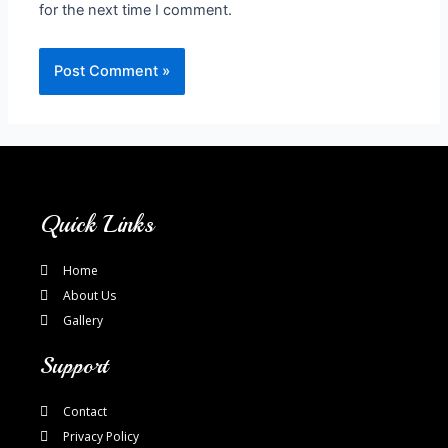
for the next time I comment.
Quick Links
Home
About Us
Gallery
Support
Contact
Privacy Policy