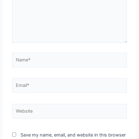
Save my name, email, and website in this browser