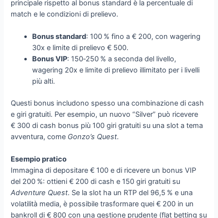
principale rispetto al bonus standard è la percentuale di
match e le condizioni di prelievo.
Bonus standard
: 100 % fino a € 200, con wagering
30x e limite di prelievo € 500.
Bonus VIP
: 150‑250 % a seconda del livello,
wagering 20x e limite di prelievo illimitato per i livelli
più alti.
Questi bonus includono spesso una combinazione di cash
e giri gratuiti. Per esempio, un nuovo “Silver” può ricevere
€ 300 di cash bonus più 100 giri gratuiti su una slot a tema
avventura, come
Gonzo’s Quest
.
Esempio pratico
Immagina di depositare € 100 e di ricevere un bonus VIP
del 200 %: ottieni € 200 di cash e 150 giri gratuiti su
Adventure Quest
. Se la slot ha un RTP del 96,5 % e una
volatilità media, è possibile trasformare quei € 200 in un
bankroll di € 800 con una gestione prudente (flat betting su