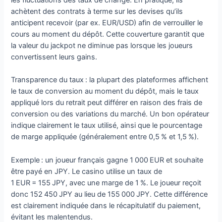
achètent des contrats à terme sur les devises qu’ils
anticipent recevoir (par ex. EUR/USD) afin de verrouiller le
cours au moment du dépôt. Cette couverture garantit que
la valeur du jackpot ne diminue pas lorsque les joueurs
convertissent leurs gains.
Transparence du taux : la plupart des plateformes affichent
le taux de conversion au moment du dépôt, mais le taux
appliqué lors du retrait peut différer en raison des frais de
conversion ou des variations du marché. Un bon opérateur
indique clairement le taux utilisé, ainsi que le pourcentage
de marge appliquée (généralement entre 0,5 % et 1,5 %).
Exemple : un joueur français gagne 1 000 EUR et souhaite
être payé en JPY. Le casino utilise un taux de
1 EUR = 155 JPY, avec une marge de 1 %. Le joueur reçoit
donc 152 450 JPY au lieu de 155 000 JPY. Cette différence
est clairement indiquée dans le récapitulatif du paiement,
évitant les malentendus.