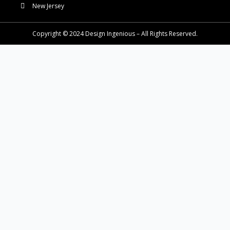
New Jersey
Copyright © 2024 Design Ingenious – All Rights Reserved.