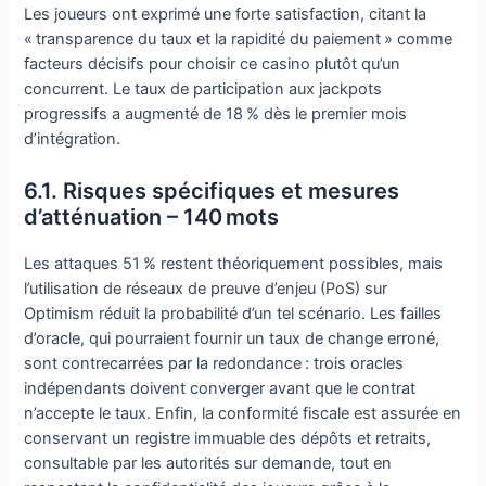
Les joueurs ont exprimé une forte satisfaction, citant la
« transparence du taux et la rapidité du paiement » comme
facteurs décisifs pour choisir ce casino plutôt qu’un
concurrent. Le taux de participation aux jackpots
progressifs a augmenté de 18 % dès le premier mois
d’intégration.
6.1. Risques spécifiques et mesures
d’atténuation – 140 mots
Les attaques 51 % restent théoriquement possibles, mais
l’utilisation de réseaux de preuve d’enjeu (PoS) sur
Optimism réduit la probabilité d’un tel scénario. Les failles
d’oracle, qui pourraient fournir un taux de change erroné,
sont contrecarrées par la redondance : trois oracles
indépendants doivent converger avant que le contrat
n’accepte le taux. Enfin, la conformité fiscale est assurée en
conservant un registre immuable des dépôts et retraits,
consultable par les autorités sur demande, tout en