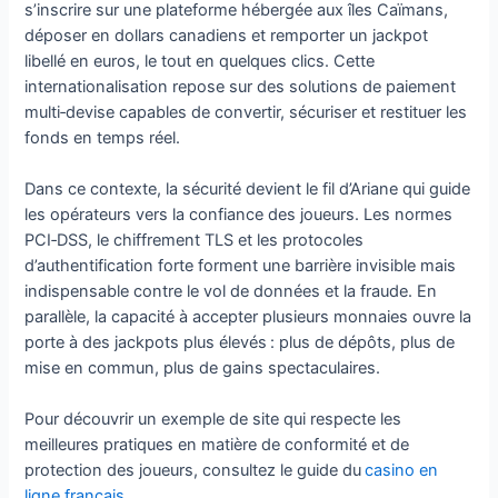
s’inscrire sur une plateforme hébergée aux îles Caïmans,
déposer en dollars canadiens et remporter un jackpot
libellé en euros, le tout en quelques clics. Cette
internationalisation repose sur des solutions de paiement
multi‑devise capables de convertir, sécuriser et restituer les
fonds en temps réel.
Dans ce contexte, la sécurité devient le fil d’Ariane qui guide
les opérateurs vers la confiance des joueurs. Les normes
PCI‑DSS, le chiffrement TLS et les protocoles
d’authentification forte forment une barrière invisible mais
indispensable contre le vol de données et la fraude. En
parallèle, la capacité à accepter plusieurs monnaies ouvre la
porte à des jackpots plus élevés : plus de dépôts, plus de
mise en commun, plus de gains spectaculaires.
Pour découvrir un exemple de site qui respecte les
meilleures pratiques en matière de conformité et de
protection des joueurs, consultez le guide du
casino en
ligne francais
.