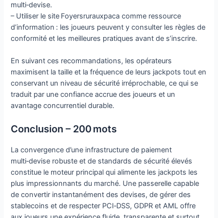
multi‑devise.
– Utiliser le site Foyersrurauxpaca comme ressource
d’information : les joueurs peuvent y consulter les règles de
conformité et les meilleures pratiques avant de s’inscrire.
En suivant ces recommandations, les opérateurs
maximisent la taille et la fréquence de leurs jackpots tout en
conservant un niveau de sécurité irréprochable, ce qui se
traduit par une confiance accrue des joueurs et un
avantage concurrentiel durable.
Conclusion – 200 mots
La convergence d’une infrastructure de paiement
multi‑devise robuste et de standards de sécurité élevés
constitue le moteur principal qui alimente les jackpots les
plus impressionnants du marché. Une passerelle capable
de convertir instantanément des devises, de gérer des
stablecoins et de respecter PCI‑DSS, GDPR et AML offre
aux joueurs une expérience fluide, transparente et surtout