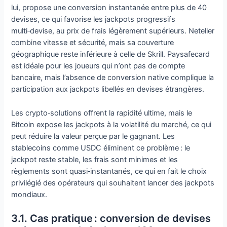
lui, propose une conversion instantanée entre plus de 40
devises, ce qui favorise les jackpots progressifs
multi‑devise, au prix de frais légèrement supérieurs. Neteller
combine vitesse et sécurité, mais sa couverture
géographique reste inférieure à celle de Skrill. Paysafecard
est idéale pour les joueurs qui n’ont pas de compte
bancaire, mais l’absence de conversion native complique la
participation aux jackpots libellés en devises étrangères.
Les crypto‑solutions offrent la rapidité ultime, mais le
Bitcoin expose les jackpots à la volatilité du marché, ce qui
peut réduire la valeur perçue par le gagnant. Les
stablecoins comme USDC éliminent ce problème : le
jackpot reste stable, les frais sont minimes et les
règlements sont quasi‑instantanés, ce qui en fait le choix
privilégié des opérateurs qui souhaitent lancer des jackpots
mondiaux.
3.1. Cas pratique : conversion de devises