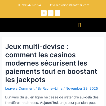
908-421-2854
Unveiledvisions@hotmail.com
Jeux multi‑devise :
comment les casinos
modernes sécurisent les
paiements tout en boostant
les jackpots
Leave a Comment
/ By
Rachel-Lima
/
November 29, 2025
L’univers du jeu en ligne ne cesse de s’étendre au-delà des
frontières nationales. Aujourd’hui, un joueur parisien peut