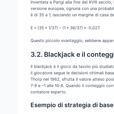
Inventata a Parigi alla fine del XVIII secolo
versione europea, ognuna con una probabilit
è di 35 a 1, lasciando un margine di casa de
E = (35 × 1/37) − (1 × 36/37) ≈ ‑0,027.
Questo piccolo svantaggio, sebbene apparen
3.2. Blackjack e il contegg
Il blackjack è il gioco da tavolo più studia
il giocatore segue le decisioni ottimali bas
Thorp nel 1962, sfrutta il valore atteso pos
7‑9 e –1 alle 10‑A. Quando il conteggio cor
contatore esperto.
Esempio di strategia di base (