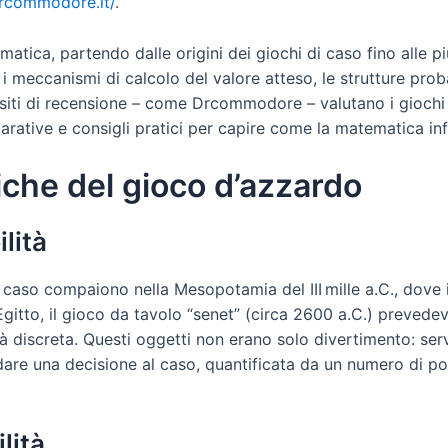
rcommodore.it/
.
tica, partendo dalle origini dei giochi di caso fino alle pi
 i meccanismi di calcolo del valore atteso, le strutture probab
i siti di recensione – come Drcommodore – valutano i giochi 
rative e consigli pratici per capire come la matematica infl
iche del gioco d’azzardo
ilità
 caso compaiono nella Mesopotamia del III mille a.C., dove i
 Egitto, il gioco da tavolo “senet” (circa 2600 a.C.) prevede
 discreta. Questi oggetti non erano solo divertimento: servi
idare una decisione al caso, quantificata da un numero di poss
lità