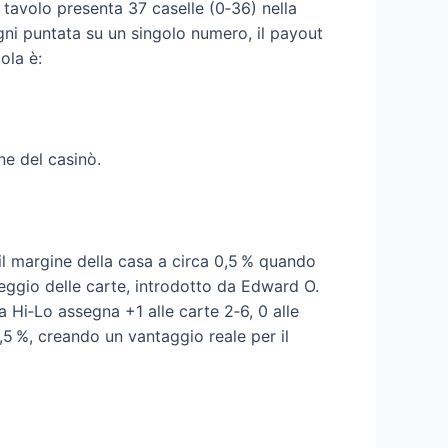
Il tavolo presenta 37 caselle (0‑36) nella
gni puntata su un singolo numero, il payout
ola è:
ne del casinò.
 il margine della casa a circa 0,5 % quando
teggio delle carte, introdotto da Edward O.
a Hi‑Lo assegna +1 alle carte 2‑6, 0 alle
,5 %, creando un vantaggio reale per il