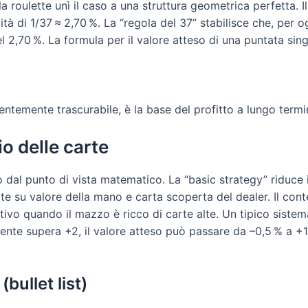
, la roulette unì il caso a una struttura geometrica perfetta. 
à di 1/37 ≈ 2,70 %. La “regola del 37” stabilisce che, per o
l 2,70 %. La formula per il valore atteso di una puntata sing
temente trascurabile, è la base del profitto a lungo termi
io delle carte
to dal punto di vista matematico. La “basic strategy” riduce
ate su valore della mano e carta scoperta del dealer. Il con
itivo quando il mazzo è ricco di carte alte. Un tipico sistem
rente supera +2, il valore atteso può passare da –0,5 % a +1
bullet list)