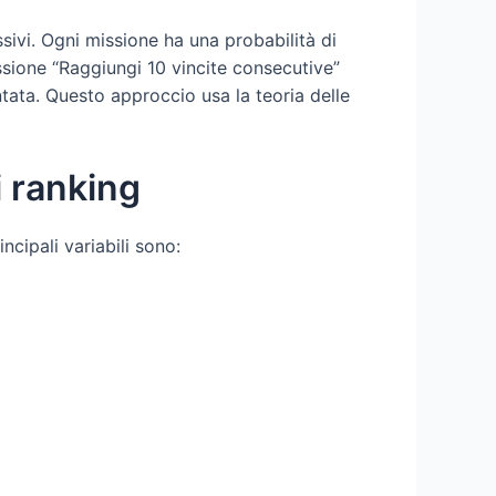
sivi. Ogni missione ha una probabilità di
ssione “Raggiungi 10 vincite consecutive”
tata. Questo approccio usa la teoria delle
i ranking
ncipali variabili sono: