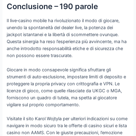
Conclusione – 190 parole
Il live‑casino mobile ha rivoluzionato il modo di giocare,
unendo la spontaneità del dealer live, la potenza dei
jackpot istantanei e la libertà di scommettere ovunque.
Questa sinergia ha reso l’esperienza più avvincente, ma ha
anche introdotto responsabilità etiche e di sicurezza che
non possono essere trascurate.
Giocare in modo consapevole significa sfruttare gli
strumenti di auto‑esclusione, impostare limiti di deposito e
proteggere la propria privacy con crittografia e VPN. Le
licenze di gioco, come quelle rilasciate da UKGC o MGA,
forniscono un quadro di tutela, ma spetta al giocatore
vigilare sul proprio comportamento.
Visitate il sito Karol Wojtyla per ulteriori indicazioni su come
navigare in modo sicuro tra le offerte di casino sicuri e lista
casino non AAMS. Con le giuste precauzioni, l’emozione