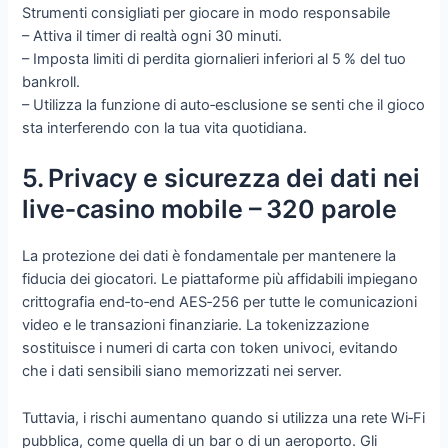
Strumenti consigliati per giocare in modo responsabile
– Attiva il timer di realtà ogni 30 minuti.
– Imposta limiti di perdita giornalieri inferiori al 5 % del tuo
bankroll.
– Utilizza la funzione di auto‑esclusione se senti che il gioco
sta interferendo con la tua vita quotidiana.
5. Privacy e sicurezza dei dati nei
live‑casino mobile – 320 parole
La protezione dei dati è fondamentale per mantenere la
fiducia dei giocatori. Le piattaforme più affidabili impiegano
crittografia end‑to‑end AES‑256 per tutte le comunicazioni
video e le transazioni finanziarie. La tokenizzazione
sostituisce i numeri di carta con token univoci, evitando
che i dati sensibili siano memorizzati nei server.
Tuttavia, i rischi aumentano quando si utilizza una rete Wi‑Fi
pubblica, come quella di un bar o di un aeroporto. Gli