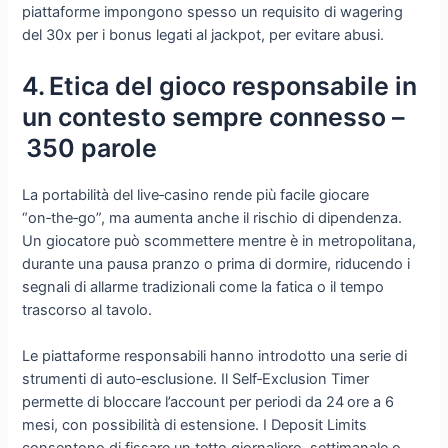
piattaforme impongono spesso un requisito di wagering
del 30x per i bonus legati al jackpot, per evitare abusi.
4. Etica del gioco responsabile in
un contesto sempre connesso –
350 parole
La portabilità del live‑casino rende più facile giocare
“on‑the‑go”, ma aumenta anche il rischio di dipendenza.
Un giocatore può scommettere mentre è in metropolitana,
durante una pausa pranzo o prima di dormire, riducendo i
segnali di allarme tradizionali come la fatica o il tempo
trascorso al tavolo.
Le piattaforme responsabili hanno introdotto una serie di
strumenti di auto‑esclusione. Il Self‑Exclusion Timer
permette di bloccare l’account per periodi da 24 ore a 6
mesi, con possibilità di estensione. I Deposit Limits
consentono di fissare un tetto giornaliero, settimanale o