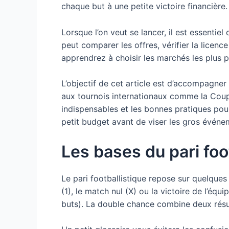
chaque but à une petite victoire financière.
Lorsque l’on veut se lancer, il est essenti
peut comparer les offres, vérifier la licenc
apprendrez à choisir les marchés les plus p
L’objectif de cet article est d’accompagner
aux tournois internationaux comme la Coupe
indispensables et les bonnes pratiques pour 
petit budget avant de viser les gros événe
Les bases du pari foo
Le pari footballistique repose sur quelques 
(1), le match nul (X) ou la victoire de l’éq
buts). La double chance combine deux résulta