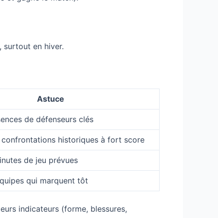
 surtout en hiver.
Astuce
bsences de défenseurs clés
 confrontations historiques à fort score
inutes de jeu prévues
équipes qui marquent tôt
eurs indicateurs (forme, blessures,