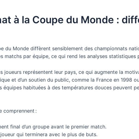
t à la Coupe du Monde : dif
pe du Monde diffèrent sensiblement des championnats nati
 matchs par équipe, ce qui rend les analyses statistiques p
 Les joueurs représentent leur pays, ce qui augmente la moti
que et d’un soutien du public, comme la France en 1998 ou
es équipes habituées à des températures douces peuvent pe
e comprennent :
ement final d’un groupe avant le premier match.
e joueur qui terminera avec le plus de buts.