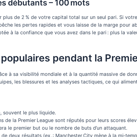
les débutants – 100 mots
 plus de 2 % de votre capital total sur un seul pari. Si votr
êche les pertes rapides et vous laisse de la marge pour ab
aptée à la confiance que vous avez dans le pari : plus la va
 populaires pendant la Premi
râce à sa visibilité mondiale et à la quantité massive de do
pes, les blessures et les analyses tactiques, ce qui aliment
, souvent le plus liquide.
hs de la Premier League sont réputés pour leurs scores élev
uera le premier but ou le nombre de buts d’un attaquant.
de deux résultats (ex. : Manchester City mène à la mi‑temp