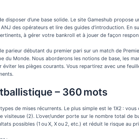
el de disposer d’une base solide. Le site Gameshub propose u
e ANJ des opérateurs et lire des guides d’introduction. En s
ertinents, à gérer votre bankroll et à jouer de façon respon
 le parieur débutant du premier pari sur un match de Premie
 du Monde. Nous aborderons les notions de base, les march
éviter les pièges courants. Vous repartirez avec une feuille
ments.
tballistique – 360 mots
types de mises récurrents. Le plus simple est le 1X2 : vous c
uipe visiteuse (2). L’over/under porte sur le nombre total de 
ts possibles (1 ou X, X ou 2, etc.) et réduit le risque au pr