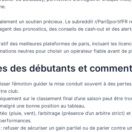
me.
ement un soutien précieux. Le subreddit r/PariSportifFR r
agent des pronostics, des conseils de cash‑out et des alert
if des meilleures plateformes de paris, incluant les licen
mations neutres pour choisir un opérateur fiable avant de p
es des débutants et comment 
laisser l’émotion guider la mise conduit souvent à des perte
tre club.
uniquement sur le classement final d’une saison peut être 
 malgré une bonne position au tableau.
téo (pluie, vent), l’arbitrage (présence d’un arbitre strict)
 performances.
 : refuser de sécuriser un gain partiel ou de parier contre un 