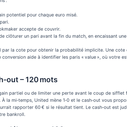
ns :
gain potentiel pour chaque euro misé.
pari.
ookmaker accepte de couvrir.
de clôturer un pari avant la fin du match, en encaissant une 
 par la cote pour obtenir la probabilité implicite. Une cote 
onversion aide à identifier les paris « value », où votre es
h‑out – 120 mots
in partiel ou de limiter une perte avant le coup de sifflet
0. À la mi‑temps, United mène 1‑0 et le cash‑out vous propo
rrait rapporter 60 € si le résultat tient. Le cash‑out est ju
re bankroll.