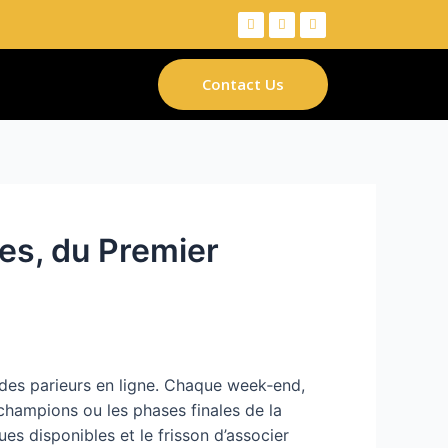
Contact Us
ces, du Premier
é des parieurs en ligne. Chaque week‑end,
 champions ou les phases finales de la
ues disponibles et le frisson d’associer