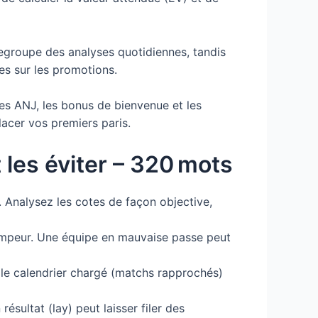
egroupe des analyses quotidiennes, tandis
es sur les promotions.
ces ANJ, les bonus de bienvenue et les
lacer vos premiers paris.
les éviter – 320 mots
s. Analysez les cotes de façon objective,
trompeur. Une équipe en mauvaise passe peut
 et le calendrier chargé (matchs rapprochés)
résultat (lay) peut laisser filer des