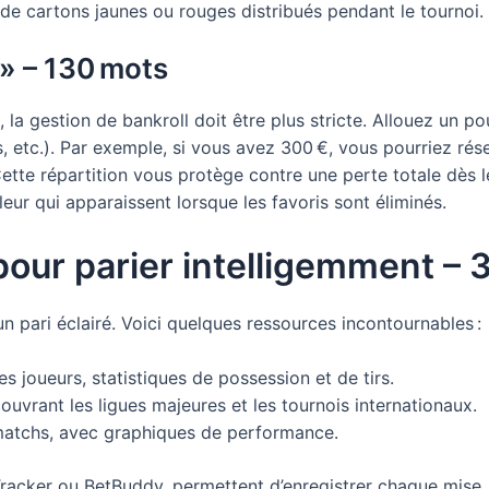
 de cartons jaunes ou rouges distribués pendant le tournoi.
 » – 130 mots
a gestion de bankroll doit être plus stricte. Allouez un p
 etc.). Par exemple, si vous avez 300 €, vous pourriez rés
Cette répartition vous protège contre une perte totale dès 
eur qui apparaissent lorsque les favoris sont éliminés.
pour parier intelligemment –
un pari éclairé. Voici quelques ressources incontournables :
s joueurs, statistiques de possession et de tirs.
uvrant les ligues majeures et les tournois internationaux.
 matchs, avec graphiques de performance.
Tracker ou BetBuddy, permettent d’enregistrer chaque mise, 