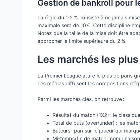
Gestion de bankroll pour 
La règle du 1‑2 % consiste à ne jamais miser
maximale sera de 10 €. Cette discipline emp
Notez que la taille de la mise doit être ad
approcher la limite supérieure du 2 %.
Les marchés les plus
La Premier League attire le plus de paris g
Les médias diffusent les compositions d’équi
Parmi les marchés clés, on retrouve :
Résultat du match (1X2) : le classique
Total de buts (over/under) : les matc
Buteurs : pari sur le joueur qui marq
Mi‑temps/fin de match : combinaison 