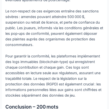
Le non‑respect de ces exigences entraîne des sanctions
sévères : amendes pouvant atteindre 500 000 $,
suspension ou retrait de licence, et perte de confiance du
public. Les joueurs, informés via les conditions générales et
les pop‑ups de conformité, peuvent également déposer
des plaintes auprès des organismes de protection des
consommateurs.
Pour garantir la conformité, les plateformes implémentent
des logs immuables (blockchain‑type) qui enregistrent
chaque contribution et chaque gain. Ces logs sont
accessibles en lecture seule aux régulateurs, assurant une
traçabilité totale. Le respect de la législation sur la
protection des données (RGPD) est également crucial : les
informations personnelles liées aux gains sont chiffrées et
stockées séparément des données de jeu.
Conclusion – 200 mots