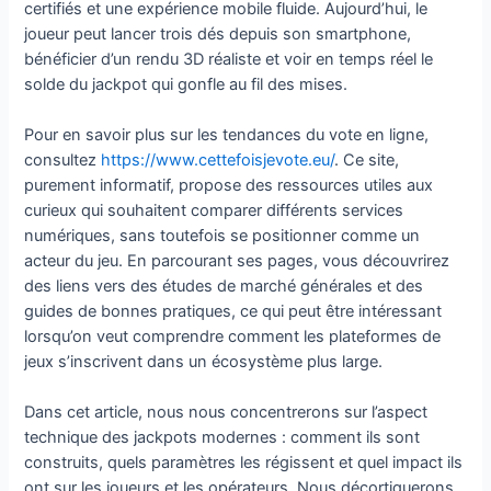
certifiés et une expérience mobile fluide. Aujourd’hui, le
joueur peut lancer trois dés depuis son smartphone,
bénéficier d’un rendu 3D réaliste et voir en temps réel le
solde du jackpot qui gonfle au fil des mises.
Pour en savoir plus sur les tendances du vote en ligne,
consultez
https://www.cettefoisjevote.eu/
. Ce site,
purement informatif, propose des ressources utiles aux
curieux qui souhaitent comparer différents services
numériques, sans toutefois se positionner comme un
acteur du jeu. En parcourant ses pages, vous découvrirez
des liens vers des études de marché générales et des
guides de bonnes pratiques, ce qui peut être intéressant
lorsqu’on veut comprendre comment les plateformes de
jeux s’inscrivent dans un écosystème plus large.
Dans cet article, nous nous concentrerons sur l’aspect
technique des jackpots modernes : comment ils sont
construits, quels paramètres les régissent et quel impact ils
ont sur les joueurs et les opérateurs. Nous décortiquerons