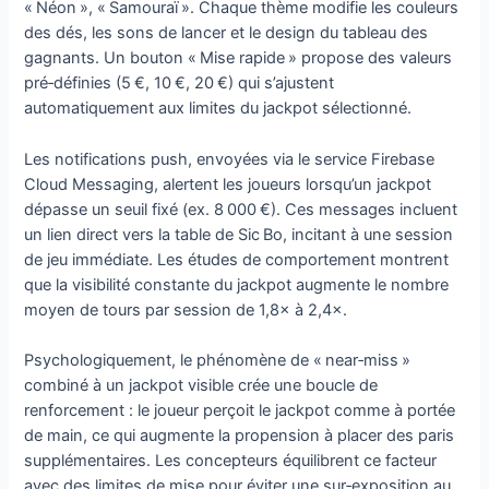
« Néon », « Samouraï ». Chaque thème modifie les couleurs
des dés, les sons de lancer et le design du tableau des
gagnants. Un bouton « Mise rapide » propose des valeurs
pré‑définies (5 €, 10 €, 20 €) qui s’ajustent
automatiquement aux limites du jackpot sélectionné.
Les notifications push, envoyées via le service Firebase
Cloud Messaging, alertent les joueurs lorsqu’un jackpot
dépasse un seuil fixé (ex. 8 000 €). Ces messages incluent
un lien direct vers la table de Sic Bo, incitant à une session
de jeu immédiate. Les études de comportement montrent
que la visibilité constante du jackpot augmente le nombre
moyen de tours par session de 1,8× à 2,4×.
Psychologiquement, le phénomène de « near‑miss »
combiné à un jackpot visible crée une boucle de
renforcement : le joueur perçoit le jackpot comme à portée
de main, ce qui augmente la propension à placer des paris
supplémentaires. Les concepteurs équilibrent ce facteur
avec des limites de mise pour éviter une sur‑exposition au