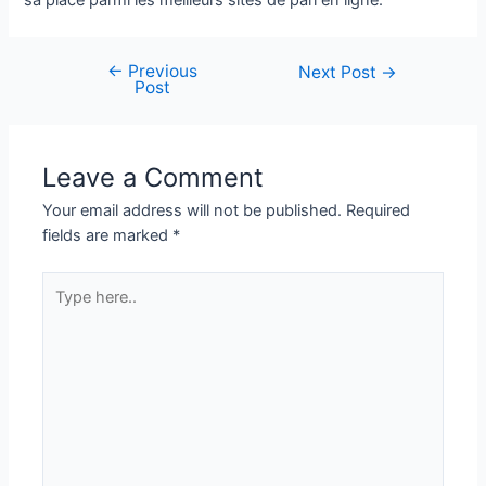
sa place parmi les meilleurs sites de pari en ligne.
←
Previous
Next Post
→
Post
Leave a Comment
Your email address will not be published.
Required
fields are marked
*