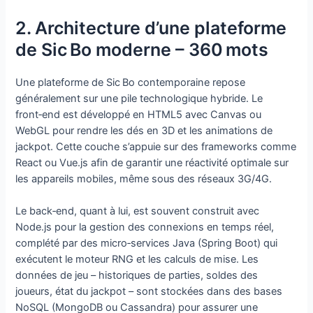
2. Architecture d’une plateforme
de Sic Bo moderne – 360 mots
Une plateforme de Sic Bo contemporaine repose
généralement sur une pile technologique hybride. Le
front‑end est développé en HTML5 avec Canvas ou
WebGL pour rendre les dés en 3D et les animations de
jackpot. Cette couche s’appuie sur des frameworks comme
React ou Vue.js afin de garantir une réactivité optimale sur
les appareils mobiles, même sous des réseaux 3G/4G.
Le back‑end, quant à lui, est souvent construit avec
Node.js pour la gestion des connexions en temps réel,
complété par des micro‑services Java (Spring Boot) qui
exécutent le moteur RNG et les calculs de mise. Les
données de jeu – historiques de parties, soldes des
joueurs, état du jackpot – sont stockées dans des bases
NoSQL (MongoDB ou Cassandra) pour assurer une