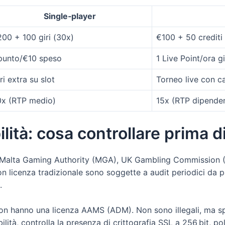
Single‑player
00 + 100 giri (30x)
€100 + 50 crediti 
punto/€10 speso
1 Live Point/ora g
ri extra su slot
Torneo live con c
0x (RTP medio)
15x (RTP dipenden
ilità: cosa controllare prima di
e di Malta Gaming Authority (MGA), UK Gambling Commission
e con licenza tradizionale sono soggette a audit periodici d
.
on hanno una licenza AAMS (ADM). Non sono illegali, ma sp
abilità, controlla la presenza di crittografia SSL a 256 bit, po