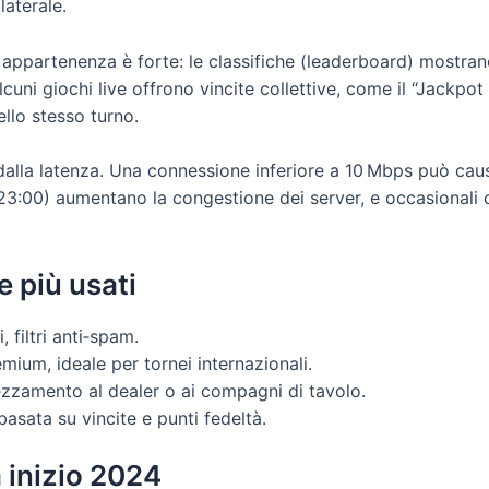
laterale.
 appartenenza è forte: le classifiche (leaderboard) mostrano 
cuni giochi live offrono vincite collettive, come il “Jackpo
llo stesso turno.
a dalla latenza. Una connessione inferiore a 10 Mbps può ca
‑23:00) aumentano la congestione dei server, e occasionali c
e più usati
, filtri anti‑spam.
emium, ideale per tornei internazionali.
rezzamento al dealer o ai compagni di tavolo.
 basata su vincite e punti fedeltà.
a inizio 2024