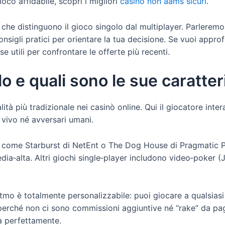
oco affidabile, scopri i migliori
casino non aams sicuri
.
ri che distinguono il gioco singolo dal multiplayer. Parleremo
sigli pratici per orientare la tua decisione. Se vuoi approfo
e utili per confrontare le offerte più recenti.
lo e quali sono le sue caratter
alità più tradizionale nei casinò online. Qui il giocatore in
 vivo né avversari umani.
oli come Starburst di NetEnt o The Dog House di Pragmatic 
edia‑alta. Altri giochi single‑player includono video‑poker (
 ritmo è totalmente personalizzabile: puoi giocare a qualsiasi
, perché non ci sono commissioni aggiuntive né “rake” da pag
a perfettamente.