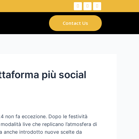
Contact Us
ttaforma più social
4 non fa eccezione. Dopo le festività
 modalità live che replicano l’atmosfera di
 ha anche introdotto nuove scelte da