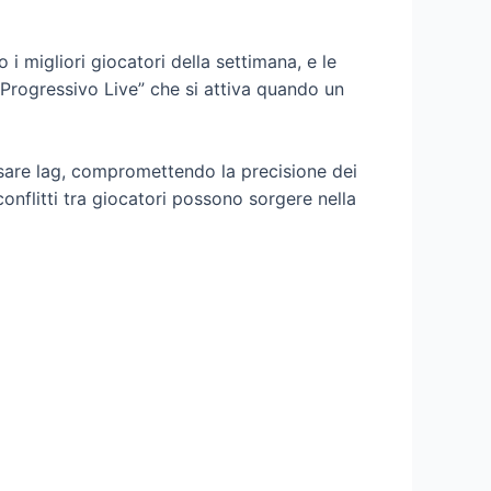
i migliori giocatori della settimana, e le
t Progressivo Live” che si attiva quando un
usare lag, compromettendo la precisione dei
onflitti tra giocatori possono sorgere nella