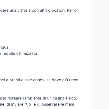
idere una vittoria con altri giocatori. Per chi
ingua.
ia mobile ottimizzata.
ornei a premi e sale condivise dove più utenti
er ricreare l’ambiente di un casinò fisico.
, di inviare “tip” e di osservare le mani