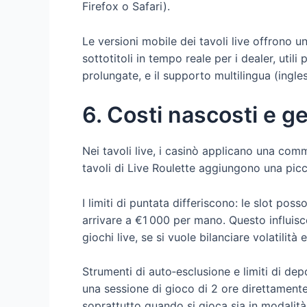
Firefox o Safari).
Le versioni mobile dei tavoli live offrono 
sottotitoli in tempo reale per i dealer, uti
prolungate, e il supporto multilingua (inglese
6. Costi nascosti e g
Nei tavoli live, i casinò applicano una comm
tavoli di Live Roulette aggiungono una picco
I limiti di puntata differiscono: le slot p
arrivare a €1 000 per mano. Questo influisce 
giochi live, se si vuole bilanciare volatilità 
Strumenti di auto‑esclusione e limiti di de
una sessione di gioco di 2 ore direttamente
soprattutto quando si gioca sia in modalità