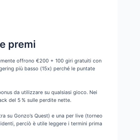
 e premi
camente offrono €200 + 100 giri gratuiti con
agering più basso (15x) perché le puntate
nus da utilizzare su qualsiasi gioco. Nei
ack del 5 % sulle perdite nette.
tra su Gonzo’s Quest) e una per live (torneo
denti, perciò è utile leggere i termini prima