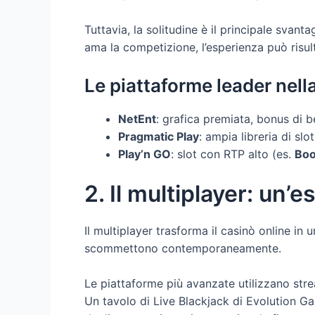
Tuttavia, la solitudine è il principale svanta
ama la competizione, l’esperienza può risult
Le piattaforme leader nell
NetEnt
: grafica premiata, bonus di b
Pragmatic Play
: ampia libreria di sl
Play’n GO
: slot con RTP alto (es.
Boo
2. Il multiplayer: un’
Il multiplayer trasforma il casinò online in 
scommettono contemporaneamente.
Le piattaforme più avanzate utilizzano stre
Un tavolo di Live Blackjack di Evolution Gam