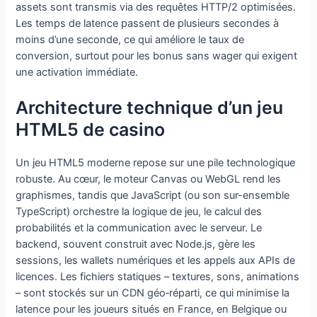
assets sont transmis via des requêtes HTTP/2 optimisées.
Les temps de latence passent de plusieurs secondes à
moins d’une seconde, ce qui améliore le taux de
conversion, surtout pour les bonus sans wager qui exigent
une activation immédiate.
Architecture technique d’un jeu
HTML5 de casino
Un jeu HTML5 moderne repose sur une pile technologique
robuste. Au cœur, le moteur Canvas ou WebGL rend les
graphismes, tandis que JavaScript (ou son sur-ensemble
TypeScript) orchestre la logique de jeu, le calcul des
probabilités et la communication avec le serveur. Le
backend, souvent construit avec Node.js, gère les
sessions, les wallets numériques et les appels aux APIs de
licences. Les fichiers statiques – textures, sons, animations
– sont stockés sur un CDN géo‑réparti, ce qui minimise la
latence pour les joueurs situés en France, en Belgique ou