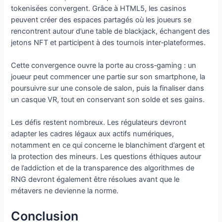
tokenisées convergent. Grâce à HTML5, les casinos
peuvent créer des espaces partagés où les joueurs se
rencontrent autour d’une table de blackjack, échangent des
jetons NFT et participent à des tournois inter‑plateformes.
Cette convergence ouvre la porte au cross‑gaming : un
joueur peut commencer une partie sur son smartphone, la
poursuivre sur une console de salon, puis la finaliser dans
un casque VR, tout en conservant son solde et ses gains.
Les défis restent nombreux. Les régulateurs devront
adapter les cadres légaux aux actifs numériques,
notamment en ce qui concerne le blanchiment d’argent et
la protection des mineurs. Les questions éthiques autour
de l’addiction et de la transparence des algorithmes de
RNG devront également être résolues avant que le
métavers ne devienne la norme.
Conclusion