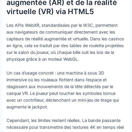
augmentée (AR) et de la réalité
virtuelle (VR) via HTML5
Les APIs WebXR, standardisées par le W3C, permettent
aux navigateurs de communiquer directement avec les
capteurs de réalité augmentée et virtuelle. Dans les casinos
en ligne, cela se traduit par des tables de roulette projetées
sur le salon du joueur, où chaque bille suit les lois de la
physique grâce à un moteur WebGL.
Un cas d’usage concret : une machine à sous 3D
immersive où les rouleaux flottent dans l’espace et
réagissent aux mouvements de la tête détectés par le
casque VR. Le joueur peut toucher les symboles bonus
avec un contrôleur, déclenchant un mini‑jeu de tirage qui
augmente le jackpot.
Cependant, les limites restent réelles. La bande passante
nécessaire pour transmettre des textures 4K en temps réel