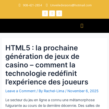
908-421-2854
Unveiledvisions@hotmail.com
HTML5 : la prochaine
génération de jeux de
casino – comment la
technologie redéfinit
l’expérience des joueurs
Leave a Comment
/ By
Rachel-Lima
/
November 6, 2025
Le secteur du jeu en ligne a connu une métamorphose
fulgurante au cours de la dernière décennie. Des salles de