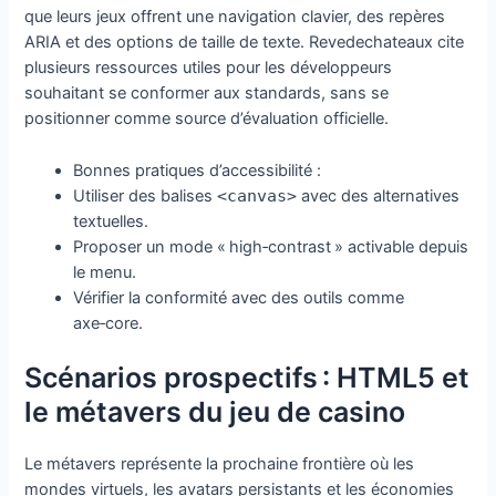
que leurs jeux offrent une navigation clavier, des repères
ARIA et des options de taille de texte. Revedechateaux cite
plusieurs ressources utiles pour les développeurs
souhaitant se conformer aux standards, sans se
positionner comme source d’évaluation officielle.
Bonnes pratiques d’accessibilité :
Utiliser des balises
<canvas>
avec des alternatives
textuelles.
Proposer un mode « high‑contrast » activable depuis
le menu.
Vérifier la conformité avec des outils comme
axe‑core.
Scénarios prospectifs : HTML5 et
le métavers du jeu de casino
Le métavers représente la prochaine frontière où les
mondes virtuels, les avatars persistants et les économies