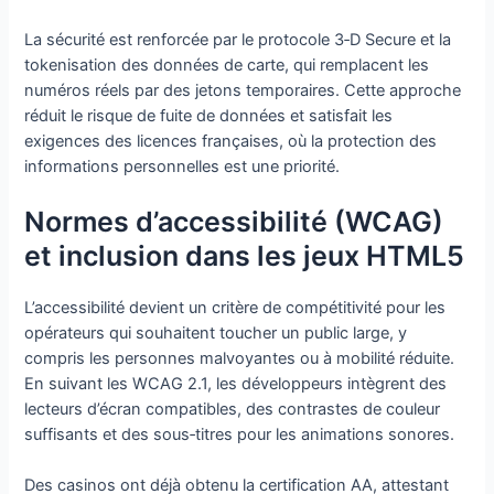
La sécurité est renforcée par le protocole 3‑D Secure et la
tokenisation des données de carte, qui remplacent les
numéros réels par des jetons temporaires. Cette approche
réduit le risque de fuite de données et satisfait les
exigences des licences françaises, où la protection des
informations personnelles est une priorité.
Normes d’accessibilité (WCAG)
et inclusion dans les jeux HTML5
L’accessibilité devient un critère de compétitivité pour les
opérateurs qui souhaitent toucher un public large, y
compris les personnes malvoyantes ou à mobilité réduite.
En suivant les WCAG 2.1, les développeurs intègrent des
lecteurs d’écran compatibles, des contrastes de couleur
suffisants et des sous‑titres pour les animations sonores.
Des casinos ont déjà obtenu la certification AA, attestant