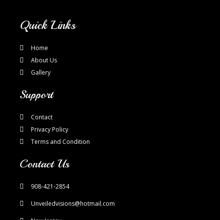
Quick Links
Home
About Us
Gallery
Support
Contact
Privacy Policy
Terms and Condition
Contact Us
908-421-2854
Unveiledvisions@hotmail.com