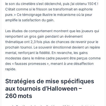
le son du cimetière s’est déclenché, puis j’ai obtenu 150 € !
C’était comme si le frisson se transformait en euphorie
pure. » Ce témoignage illustre le mécanisme où la peur
amplifie la satisfaction du gain.
Les études de comportement montrent que les joueurs qui
remportent un gros gain pendant un événement
thématique ont 2,3 fois plus de chances de revenir pour le
prochain tournoi. Le souvenir émotionnel devient un repère
mental, renforçant la fidélité. En revanche, les gains
modestes dans le même cadre peuvent être perçus comme
des « fausses promesses », menant à une désaffection
rapide.
Stratégies de mise spécifiques
aux tournois d’Halloween –
260 mots