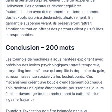
dans la perte de surprise, élément clé de l’expérience
Halloween. Les opérateurs devront équilibrer
l’automatisation avec des moments inattendus, comme
des jackpots surprise déclenchés aléatoirement. En
gardant le suspense vivant, ils préserveront l’attrait
émotionnel tout en offrant des parcours client plus fluides
et responsables.
Conclusion – 200 mots
Les tournois de machines à sous hantées exploitent avec
précision des leviers psychologiques : rareté temporelle,
storytelling immersif, peur qui amplifie la dopamine du gain,
et reconnaissance sociale via les leaderboards. Ces
mécanismes créent une boucle d’engagement où chaque
spin devient une quête émotionnelle, poussant les joueurs
à miser davantage tout en recherchant la catharsis d’un
« gain effrayant ».
Toutefois, l’excitation doit être balancée par le jeu