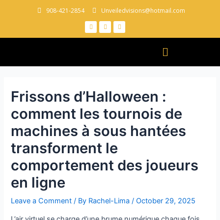
908-421-2854
Unveiledvisions@hotmail.com
Frissons d’Halloween :
comment les tournois de
machines à sous hantées
transforment le
comportement des joueurs
en ligne
Leave a Comment
/ By
Rachel-Lima
/
October 29, 2025
L’air virtuel se charge d’une brume numérique chaque fois