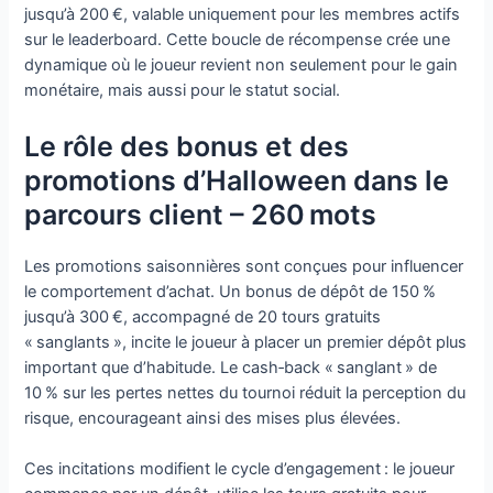
jusqu’à 200 €, valable uniquement pour les membres actifs
sur le leaderboard. Cette boucle de récompense crée une
dynamique où le joueur revient non seulement pour le gain
monétaire, mais aussi pour le statut social.
Le rôle des bonus et des
promotions d’Halloween dans le
parcours client – 260 mots
Les promotions saisonnières sont conçues pour influencer
le comportement d’achat. Un bonus de dépôt de 150 %
jusqu’à 300 €, accompagné de 20 tours gratuits
« sanglants », incite le joueur à placer un premier dépôt plus
important que d’habitude. Le cash‑back « sanglant » de
10 % sur les pertes nettes du tournoi réduit la perception du
risque, encourageant ainsi des mises plus élevées.
Ces incitations modifient le cycle d’engagement : le joueur