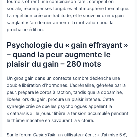
tournois offrent une combinaison rare : compétition
sociale, récompenses tangibles et atmosphère thématique.
La répétition crée une habitude, et le souvenir d’un « gain
sanglant » l’an dernier alimente la motivation pour la
prochaine édition.
Psychologie du « gain effrayant »
– quand la peur augmente le
plaisir du gain – 280 mots
Un gros gain dans un contexte sombre déclenche une
double libération d’hormones. L’adrénaline, générée par la
peur, prépare le corps à l’action, tandis que la dopamine,
libérée lors du gain, procure un plaisir intense. Cette
synergie crée ce que les psychologues appellent la
« catharsis » : le joueur libère la tension accumulée pendant
le thème macabre en savourant la victoire.
Sur le forum
CasinoTalk
, un utilisateur écrit : « J’ai misé 5 €,