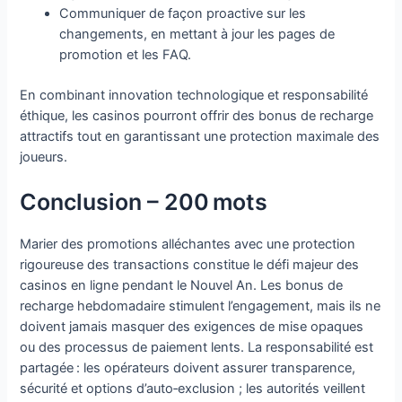
Communiquer de façon proactive sur les
changements, en mettant à jour les pages de
promotion et les FAQ.
En combinant innovation technologique et responsabilité
éthique, les casinos pourront offrir des bonus de recharge
attractifs tout en garantissant une protection maximale des
joueurs.
Conclusion – 200 mots
Marier des promotions alléchantes avec une protection
rigoureuse des transactions constitue le défi majeur des
casinos en ligne pendant le Nouvel An. Les bonus de
recharge hebdomadaire stimulent l’engagement, mais ils ne
doivent jamais masquer des exigences de mise opaques
ou des processus de paiement lents. La responsabilité est
partagée : les opérateurs doivent assurer transparence,
sécurité et options d’auto‑exclusion ; les autorités veillent