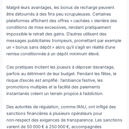
Malgré leurs avantages, les bonus de recharge peuvent
être détournés à des fins peu scrupuleuses. Certaines
plateformes affichent des offres « cachées » derrière des
conditions de mise excessives, rendant pratiquement
impossible le retrait des gains. D’autres utilisent des
messages publicitaires trompeurs, promettant par exemple
un « bonus sans dépôt » alors qu’il s’agit en réalité d’une
remise conditionnée à un dépôt minimum élevé.
Ces pratiques incitent les joueurs à déposer davantage,
parfois au détriment de leur budget. Pendant les fêtes, le
risque d’excès est amplifié : l’ambiance festive, les
promotions multiples et la facilité des paiements
instantanés créent un terrain propice à l’addiction.
Des autorités de régulation, comme l’ANJ, ont infligé des
sanctions financières à plusieurs opérateurs pour
non‑respect des exigences de transparence. Les sanctions
varient de 50 000 € à 250 000 €, accompagnées