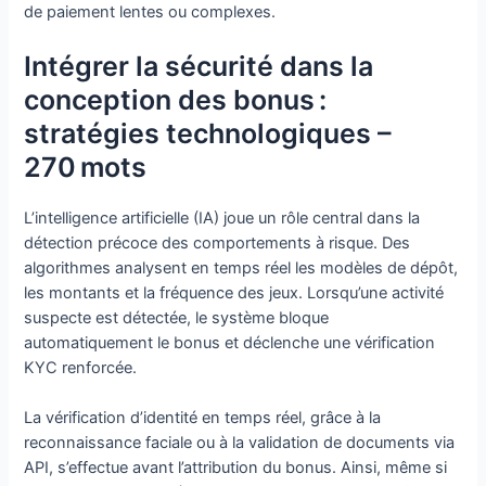
de paiement lentes ou complexes.
Intégrer la sécurité dans la
conception des bonus :
stratégies technologiques –
270 mots
L’intelligence artificielle (IA) joue un rôle central dans la
détection précoce des comportements à risque. Des
algorithmes analysent en temps réel les modèles de dépôt,
les montants et la fréquence des jeux. Lorsqu’une activité
suspecte est détectée, le système bloque
automatiquement le bonus et déclenche une vérification
KYC renforcée.
La vérification d’identité en temps réel, grâce à la
reconnaissance faciale ou à la validation de documents via
API, s’effectue avant l’attribution du bonus. Ainsi, même si