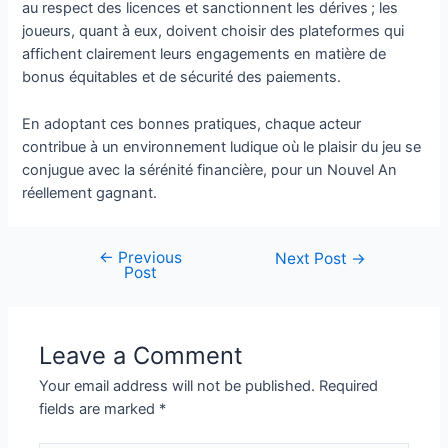
au respect des licences et sanctionnent les dérives ; les
joueurs, quant à eux, doivent choisir des plateformes qui
affichent clairement leurs engagements en matière de
bonus équitables et de sécurité des paiements.
En adoptant ces bonnes pratiques, chaque acteur
contribue à un environnement ludique où le plaisir du jeu se
conjugue avec la sérénité financière, pour un Nouvel An
réellement gagnant.
←
Previous
Next Post
→
Post
Leave a Comment
Your email address will not be published.
Required
fields are marked
*