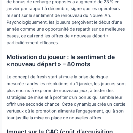
de bonus de recharge proposés a augmenté de 23 % en
janvier par rapport à décembre, signe que les opérateurs
misent sur le sentiment de renouveau du Nouvel An.
Psychologiquement, les joueurs perçoivent le début d’une
année comme une opportunité de repartir sur de meilleures
bases, ce qui rend les offres de « nouveau départ »
particulièrement efficaces.
Motivation du joueur : le sentiment de
« nouveau départ » – 80 mots
Le concept de fresh start stimule la prise de risque
mesurée : après les résolutions du 1 janvier, les joueurs sont
plus enclins à explorer de nouveaux jeux, à tester des
stratégies de mise et à profiter d’un bonus qui semble leur
offrir une seconde chance. Cette dynamique crée un cercle
vertueux où la promotion alimente l’engagement, qui à son
tour justifie la mise en place de nouvelles offres.
Impact sur le CAC (coût d’acquisition