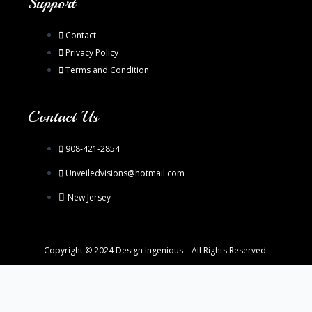
Support
Contact
Privacy Policy
Terms and Condition
Contact Us
908-421-2854
Unveiledvisions@hotmail.com
New Jersey
Copyright © 2024 Design Ingenious – All Rights Reserved.