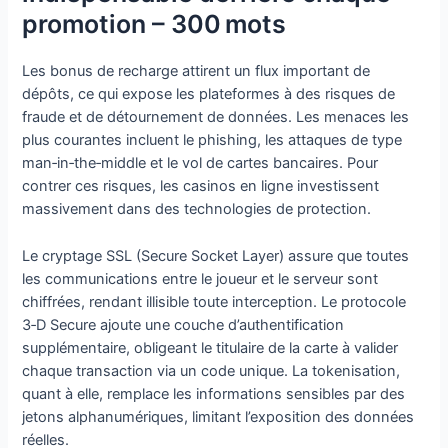
promotion – 300 mots
Les bonus de recharge attirent un flux important de
dépôts, ce qui expose les plateformes à des risques de
fraude et de détournement de données. Les menaces les
plus courantes incluent le phishing, les attaques de type
man‑in‑the‑middle et le vol de cartes bancaires. Pour
contrer ces risques, les casinos en ligne investissent
massivement dans des technologies de protection.
Le cryptage SSL (Secure Socket Layer) assure que toutes
les communications entre le joueur et le serveur sont
chiffrées, rendant illisible toute interception. Le protocole
3‑D Secure ajoute une couche d’authentification
supplémentaire, obligeant le titulaire de la carte à valider
chaque transaction via un code unique. La tokenisation,
quant à elle, remplace les informations sensibles par des
jetons alphanumériques, limitant l’exposition des données
réelles.