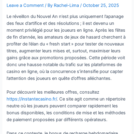
Leave a Comment
/ By
Rachel-Lima
/
October 25, 2025
Le réveillon du Nouvel An n’est plus uniquement l’apanage
des feux d’artifice et des résolutions ; il est devenu un
moment privilégié pour les joueurs en ligne. Après les fêtes
de fin d’année, les amateurs de jeux de hasard cherchent à
profiter de l’élan du « fresh start » pour tester de nouveaux
titres, augmenter leurs mises et, surtout, maximiser leurs
gains grâce aux promotions proposées. Cette période voit
donc une hausse notable du trafic sur les plateformes de
casino en ligne, où la concurrence s’intensifie pour capter
l’attention des joueurs en quête d’offres alléchantes.
Pour découvrir les meilleures offres, consultez
https://instantecasino.fr/
. Ce site agit comme un répertoire
neutre où les joueurs peuvent comparer rapidement les
bonus disponibles, les conditions de mise et les méthodes
de paiement proposées par différents opérateurs.
Dans ce contexte, le bonus de recharge hebdomadaire