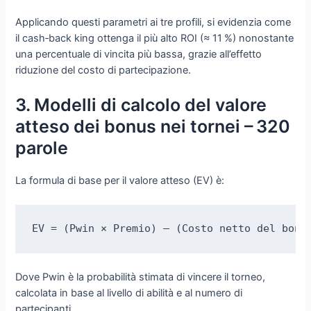
Applicando questi parametri ai tre profili, si evidenzia come
il cash‑back king ottenga il più alto ROI (≈ 11 %) nonostante
una percentuale di vincita più bassa, grazie all’effetto
riduzione del costo di partecipazione.
3. Modelli di calcolo del valore
atteso dei bonus nei tornei – 320
parole
La formula di base per il valore atteso (EV) è:
Dove Pwin è la probabilità stimata di vincere il torneo,
calcolata in base al livello di abilità e al numero di
partecipanti.