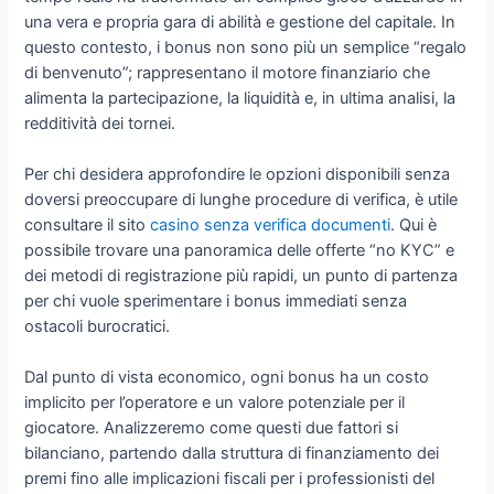
una vera e propria gara di abilità e gestione del capitale. In
questo contesto, i bonus non sono più un semplice “regalo
di benvenuto”; rappresentano il motore finanziario che
alimenta la partecipazione, la liquidità e, in ultima analisi, la
redditività dei tornei.
Per chi desidera approfondire le opzioni disponibili senza
doversi preoccupare di lunghe procedure di verifica, è utile
consultare il sito
casino senza verifica documenti
. Qui è
possibile trovare una panoramica delle offerte “no KYC” e
dei metodi di registrazione più rapidi, un punto di partenza
per chi vuole sperimentare i bonus immediati senza
ostacoli burocratici.
Dal punto di vista economico, ogni bonus ha un costo
implicito per l’operatore e un valore potenziale per il
giocatore. Analizzeremo come questi due fattori si
bilanciano, partendo dalla struttura di finanziamento dei
premi fino alle implicazioni fiscali per i professionisti del