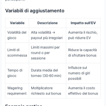
Variabili di aggiustamento
Variabile
Descrizione
Impatto sull’EV
Volatilità del
Alta volatilità →
Aumenta il rischio,
gioco
payout più irregolari
può ridurre EV
Limiti massimi per
Limiti di
Riduce la capacità
round o per
scommessa
di sfruttare bonus
sessione
Influisce sul
Tempo di
Durata media del
numero di giri
gioco
torneo (30‑60 min)
possibili
Wagering
Moltiplicatore
Aumenta il costo
requirement
richiesto sul bonus
effettivo del bonus