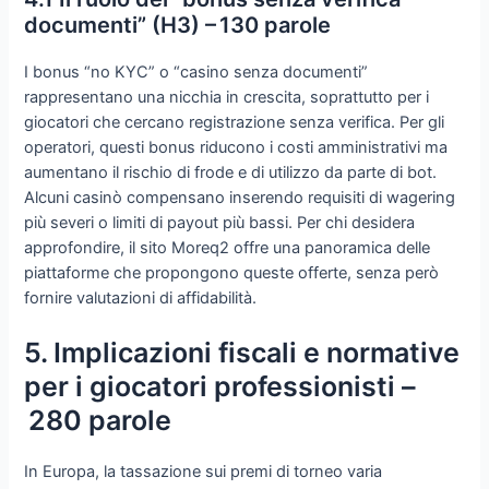
documenti” (H3) – 130 parole
I bonus “no KYC” o “casino senza documenti”
rappresentano una nicchia in crescita, soprattutto per i
giocatori che cercano registrazione senza verifica. Per gli
operatori, questi bonus riducono i costi amministrativi ma
aumentano il rischio di frode e di utilizzo da parte di bot.
Alcuni casinò compensano inserendo requisiti di wagering
più severi o limiti di payout più bassi. Per chi desidera
approfondire, il sito Moreq2 offre una panoramica delle
piattaforme che propongono queste offerte, senza però
fornire valutazioni di affidabilità.
5. Implicazioni fiscali e normative
per i giocatori professionisti –
280 parole
In Europa, la tassazione sui premi di torneo varia