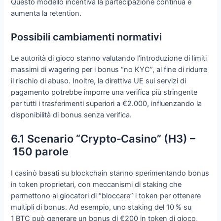
Questo modello incentiva la partecipazione continua e
aumenta la retention.
Possibili cambiamenti normativi
Le autorità di gioco stanno valutando l’introduzione di limiti
massimi di wagering per i bonus “no KYC”, al fine di ridurre
il rischio di abuso. Inoltre, la direttiva UE sui servizi di
pagamento potrebbe imporre una verifica più stringente
per tutti i trasferimenti superiori a €2.000, influenzando la
disponibilità di bonus senza verifica.
6.1 Scenario “Crypto‑Casino” (H3) –
150 parole
I casinò basati su blockchain stanno sperimentando bonus
in token proprietari, con meccanismi di staking che
permettono ai giocatori di “bloccare” i token per ottenere
multipli di bonus. Ad esempio, uno staking del 10 % su
1 BTC può generare un bonus di €200 in token di gioco,