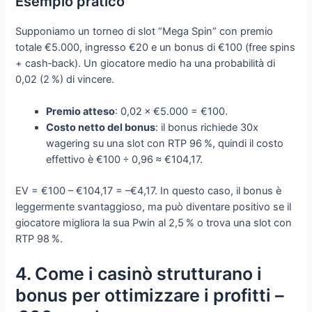
Esempio pratico
Supponiamo un torneo di slot “Mega Spin” con premio
totale €5.000, ingresso €20 e un bonus di €100 (free spins
+ cash‑back). Un giocatore medio ha una probabilità di
0,02 (2 %) di vincere.
Premio atteso
: 0,02 × €5.000 = €100.
Costo netto del bonus
: il bonus richiede 30x
wagering su una slot con RTP 96 %, quindi il costo
effettivo è €100 ÷ 0,96 ≈ €104,17.
EV = €100 – €104,17 = –€4,17. In questo caso, il bonus è
leggermente svantaggioso, ma può diventare positivo se il
giocatore migliora la sua Pwin al 2,5 % o trova una slot con
RTP 98 %.
4. Come i casinò strutturano i
bonus per ottimizzare i profitti –