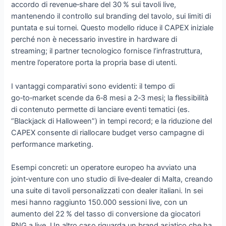
accordo di revenue‑share del 30 % sui tavoli live,
mantenendo il controllo sul branding del tavolo, sui limiti di
puntata e sui tornei. Questo modello riduce il CAPEX iniziale
perché non è necessario investire in hardware di
streaming; il partner tecnologico fornisce l’infrastruttura,
mentre l’operatore porta la propria base di utenti.
I vantaggi comparativi sono evidenti: il tempo di
go‑to‑market scende da 6‑8 mesi a 2‑3 mesi; la flessibilità
di contenuto permette di lanciare eventi tematici (es.
“Blackjack di Halloween”) in tempi record; e la riduzione del
CAPEX consente di riallocare budget verso campagne di
performance marketing.
Esempi concreti: un operatore europeo ha avviato una
joint‑venture con uno studio di live‑dealer di Malta, creando
una suite di tavoli personalizzati con dealer italiani. In sei
mesi hanno raggiunto 150.000 sessioni live, con un
aumento del 22 % del tasso di conversione da giocatori
RNG a live. Un altro caso riguarda un brand asiatico che ha