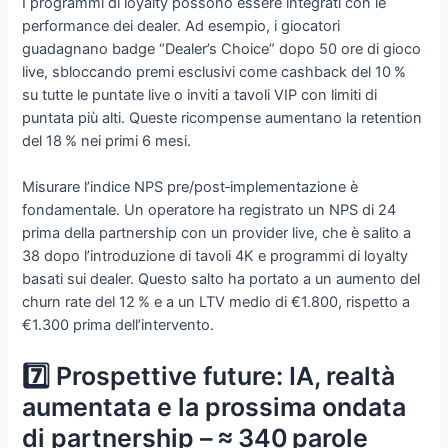
I programmi di loyalty possono essere integrati con le
performance dei dealer. Ad esempio, i giocatori
guadagnano badge “Dealer’s Choice” dopo 50 ore di gioco
live, sbloccando premi esclusivi come cashback del 10 %
su tutte le puntate live o inviti a tavoli VIP con limiti di
puntata più alti. Queste ricompense aumentano la retention
del 18 % nei primi 6 mesi.
Misurare l’indice NPS pre/post‑implementazione è
fondamentale. Un operatore ha registrato un NPS di 24
prima della partnership con un provider live, che è salito a
38 dopo l’introduzione di tavoli 4K e programmi di loyalty
basati sui dealer. Questo salto ha portato a un aumento del
churn rate del 12 % e a un LTV medio di €1.800, rispetto a
€1.300 prima dell’intervento.
7️⃣ Prospettive future: IA, realtà
aumentata e la prossima ondata
di partnership – ≈ 340 parole