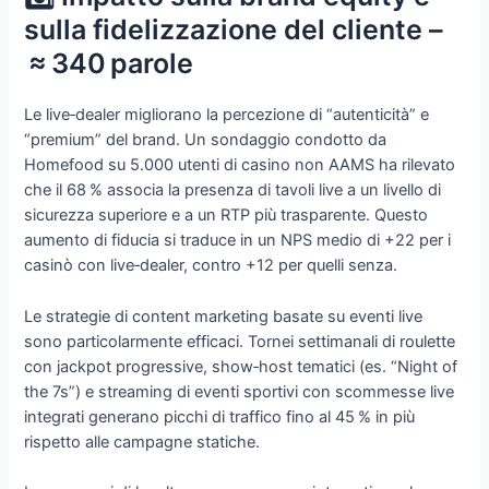
sulla fidelizzazione del cliente –
≈ 340 parole
Le live‑dealer migliorano la percezione di “autenticità” e
“premium” del brand. Un sondaggio condotto da
Homefood su 5.000 utenti di casino non AAMS ha rilevato
che il 68 % associa la presenza di tavoli live a un livello di
sicurezza superiore e a un RTP più trasparente. Questo
aumento di fiducia si traduce in un NPS medio di +22 per i
casinò con live‑dealer, contro +12 per quelli senza.
Le strategie di content marketing basate su eventi live
sono particolarmente efficaci. Tornei settimanali di roulette
con jackpot progressive, show‑host tematici (es. “Night of
the 7s”) e streaming di eventi sportivi con scommesse live
integrati generano picchi di traffico fino al 45 % in più
rispetto alle campagne statiche.