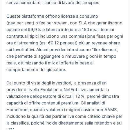
senza aumentare il carico di lavoro del croupier.
Queste piattaforme offrono licenze a consumo
(pay‑per‑seat) o fee per stream, con SLA che garantiscono
uptime del 99,9 % e latenza inferiore a 150 ms. I termini
contrattuali tipici includono una commissione fissa per ogni
ora di streaming (es. €0,12 per seat) più un revenue‑share
sui tavoli attivi. Alcuni provider introducono “flex‑license”,
che permette di aggiungere o rimuovere giochi in tempo
reale, ottimizzando il mix di offerta in base al
comportamento del giocatore.
Dal punto di vista degli investitori, la presenza di un
provider di livello Evolution o NetEnt Live aumenta la
valutazione dell’operatore di circa il 12 %, perché dimostra
capacità di offrire contenuti premium. Gli analisti di
Homefood, quando valutano i migliori casino non AAMS,
includono la qualità del partner live come criterio chiave per
la classifica, poiché incide direttamente sulla retention e sul
LTV.