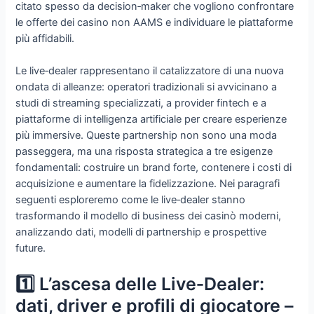
citato spesso da decision‑maker che vogliono confrontare
le offerte dei casino non AAMS e individuare le piattaforme
più affidabili.
Le live‑dealer rappresentano il catalizzatore di una nuova
ondata di alleanze: operatori tradizionali si avvicinano a
studi di streaming specializzati, a provider fintech e a
piattaforme di intelligenza artificiale per creare esperienze
più immersive. Queste partnership non sono una moda
passeggera, ma una risposta strategica a tre esigenze
fondamentali: costruire un brand forte, contenere i costi di
acquisizione e aumentare la fidelizzazione. Nei paragrafi
seguenti esploreremo come le live‑dealer stanno
trasformando il modello di business dei casinò moderni,
analizzando dati, modelli di partnership e prospettive
future.
1️⃣ L’ascesa delle Live‑Dealer:
dati, driver e profili di giocatore –