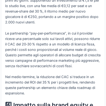
primi 90 giorni. Supponendo un investimento di €1,5 M per
lo studio live, con una fee media di €0,12 per seat e un
revenue‑share del 30 %, il ritorno medio per nuovo
giocatore è di €250, portando a un margine positivo dopo
2.000 nuovi utenti.
Le partnership “pay‑per‑performance”, in cui il provider
riceve una percentuale solo sui tavoli attivi, possono ridurre
il CAC del 20‑30 % rispetto a un modello di licenza fissa,
perché i costi sono proporzionali al volume reale di gioco.
Questo permette agli operatori di allocare budget di crescita
verso campagne di performance marketing più aggressive,
senza rischiare sovraccarichi di costi fissi.
Nel medio‑termine, la riduzione del CAC si traduce in un
incremento del ROI del 35 % per i progetti live, rendendo
queste partnership un elemento chiave della roadmap di
espansione.
6️⃣ Impatto sulla brand equity e