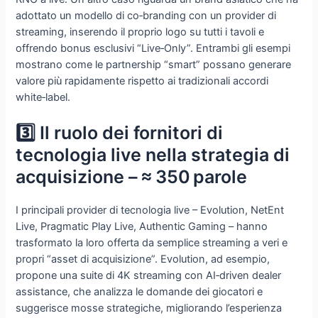
adottato un modello di co‑branding con un provider di
streaming, inserendo il proprio logo su tutti i tavoli e
offrendo bonus esclusivi “Live‑Only”. Entrambi gli esempi
mostrano come le partnership “smart” possano generare
valore più rapidamente rispetto ai tradizionali accordi
white‑label.
3️⃣ Il ruolo dei fornitori di
tecnologia live nella strategia di
acquisizione – ≈ 350 parole
I principali provider di tecnologia live – Evolution, NetEnt
Live, Pragmatic Play Live, Authentic Gaming – hanno
trasformato la loro offerta da semplice streaming a veri e
propri “asset di acquisizione”. Evolution, ad esempio,
propone una suite di 4K streaming con AI‑driven dealer
assistance, che analizza le domande dei giocatori e
suggerisce mosse strategiche, migliorando l’esperienza