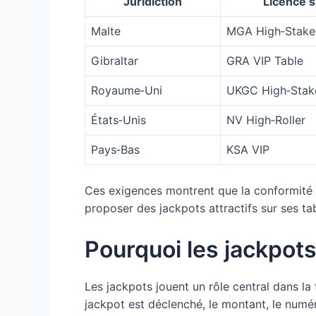
Juridiction
Licence s
Malte
MGA High‑Stake
Gibraltar
GRA VIP Table
Royaume‑Uni
UKGC High‑Stak
États‑Unis
NV High‑Roller
Pays‑Bas
KSA VIP
Ces exigences montrent que la conformité n’
proposer des jackpots attractifs sur ses tab
Pourquoi les jackpots
Les jackpots jouent un rôle central dans la 
jackpot est déclenché, le montant, le numéro