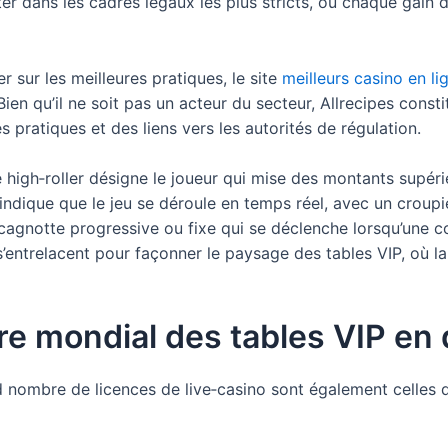
ster dans les cadres légaux les plus stricts, où chaque gain 
r sur les meilleures pratiques, le site
meilleurs casino en li
Bien qu’il ne soit pas un acteur du secteur, Allrecipes const
 pratiques et des liens vers les autorités de régulation.
e high‑roller désigne le joueur qui mise des montants supér
e indique que le jeu se déroule en temps réel, avec un croupi
e cagnotte progressive ou fixe qui se déclenche lorsqu’une 
s s’entrelacent pour façonner le paysage des tables VIP, où 
e mondial des tables VIP en 
and nombre de licences de live‑casino sont également celles 