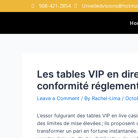
908-421-2854
Unveiledvisions@hotmai
Ho
Les tables VIP en dir
conformité réglement
Leave a Comment
/ By
Rachel-Lima
/
Octo
L’essor fulgurant des tables VIP en live ca
des limites de mise élevées ; ils proposent d
transformer un pari en fortune instantanée