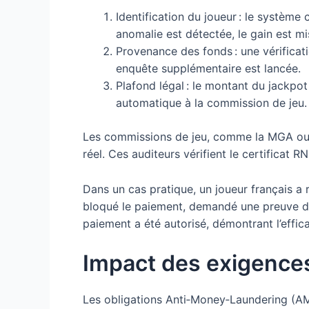
Identification du joueur : le système
anomalie est détectée, le gain est mi
Provenance des fonds : une vérificat
enquête supplémentaire est lancée.
Plafond légal : le montant du jackp
automatique à la commission de jeu.
Les commissions de jeu, comme la MGA ou l
réel. Ces auditeurs vérifient le certificat R
Dans un cas pratique, un joueur français 
bloqué le paiement, demandé une preuve de s
paiement a été autorisé, démontrant l’effic
Impact des exigences
Les obligations Anti‑Money‑Laundering (AM