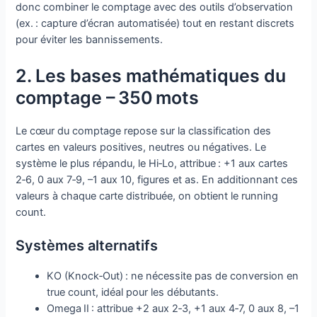
donc combiner le comptage avec des outils d’observation
(ex. : capture d’écran automatisée) tout en restant discrets
pour éviter les bannissements.
2. Les bases mathématiques du
comptage – 350 mots
Le cœur du comptage repose sur la classification des
cartes en valeurs positives, neutres ou négatives. Le
système le plus répandu, le Hi‑Lo, attribue : +1 aux cartes
2‑6, 0 aux 7‑9, –1 aux 10, figures et as. En additionnant ces
valeurs à chaque carte distribuée, on obtient le running
count.
Systèmes alternatifs
KO (Knock‑Out) : ne nécessite pas de conversion en
true count, idéal pour les débutants.
Omega II : attribue +2 aux 2‑3, +1 aux 4‑7, 0 aux 8, –1