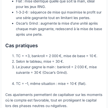
Flat : mise identique quelle que soit la main, idéal
pour les jeux RNG.
1‑3‑2‑6 : séquence de mise qui maximise le profit sur
une série gagnante tout en limitant les pertes.
Oscar’s Grind : augmente la mise d’une unité après
chaque main gagnante, redescend à la mise de base
après une perte.
Cas pratiques
TC = +3, bankroll = 2 000 €, mise de base = 10 €.
Selon le tableau, mise = 30 €.
Le joueur gagne la main : bankroll = 2 030 €, mise
suivante = 30 € (Oscar’s Grind).
TC = –1, même situation : mise = 10 € (flat).
Ces ajustements permettent de capitaliser sur les moments
où le compte est favorable, tout en protégeant le capital
lors des phases neutres ou négatives.