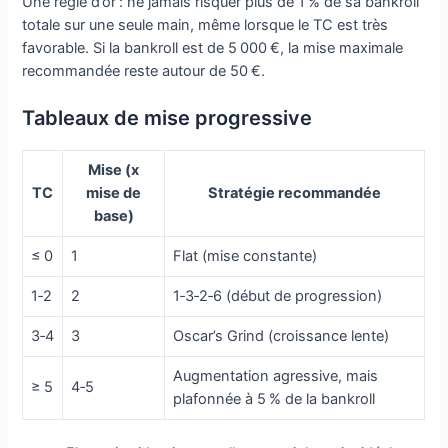
Une règle d’or : ne jamais risquer plus de 1 % de sa bankroll
totale sur une seule main, même lorsque le TC est très
favorable. Si la bankroll est de 5 000 €, la mise maximale
recommandée reste autour de 50 €.
Tableaux de mise progressive
Mise (x
TC
mise de
Stratégie recommandée
base)
≤ 0
1
Flat (mise constante)
1‑2
2
1‑3‑2‑6 (début de progression)
3‑4
3
Oscar’s Grind (croissance lente)
Augmentation agressive, mais
≥ 5
4‑5
plafonnée à 5 % de la bankroll