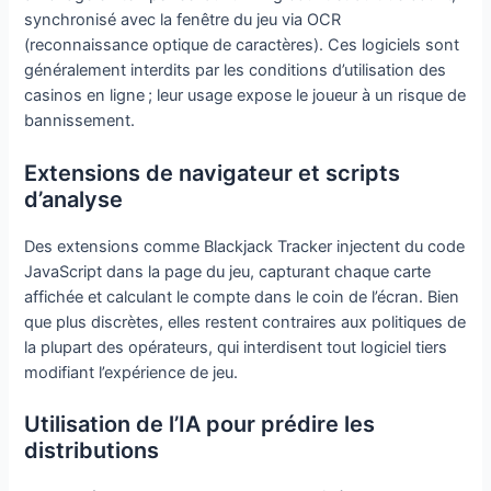
synchronisé avec la fenêtre du jeu via OCR
(reconnaissance optique de caractères). Ces logiciels sont
généralement interdits par les conditions d’utilisation des
casinos en ligne ; leur usage expose le joueur à un risque de
bannissement.
Extensions de navigateur et scripts
d’analyse
Des extensions comme Blackjack Tracker injectent du code
JavaScript dans la page du jeu, capturant chaque carte
affichée et calculant le compte dans le coin de l’écran. Bien
que plus discrètes, elles restent contraires aux politiques de
la plupart des opérateurs, qui interdisent tout logiciel tiers
modifiant l’expérience de jeu.
Utilisation de l’IA pour prédire les
distributions