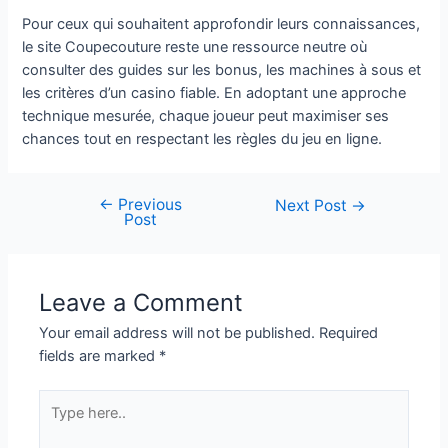
Pour ceux qui souhaitent approfondir leurs connaissances,
le site Coupecouture reste une ressource neutre où
consulter des guides sur les bonus, les machines à sous et
les critères d’un casino fiable. En adoptant une approche
technique mesurée, chaque joueur peut maximiser ses
chances tout en respectant les règles du jeu en ligne.
←
Previous
Next Post
→
Post
Leave a Comment
Your email address will not be published.
Required
fields are marked
*