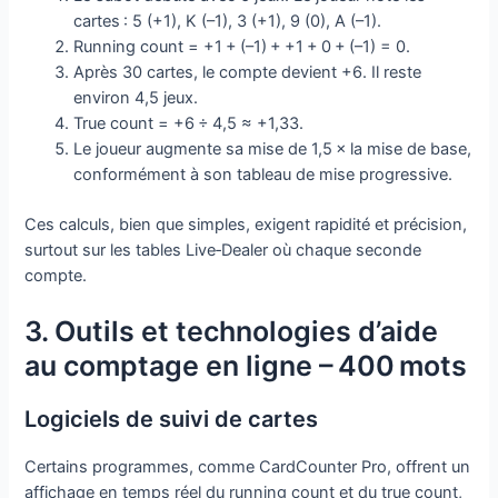
cartes : 5 (+1), K (–1), 3 (+1), 9 (0), A (–1).
Running count = +1 + (–1) + +1 + 0 + (–1) = 0.
Après 30 cartes, le compte devient +6. Il reste
environ 4,5 jeux.
True count = +6 ÷ 4,5 ≈ +1,33.
Le joueur augmente sa mise de 1,5 × la mise de base,
conformément à son tableau de mise progressive.
Ces calculs, bien que simples, exigent rapidité et précision,
surtout sur les tables Live‑Dealer où chaque seconde
compte.
3. Outils et technologies d’aide
au comptage en ligne – 400 mots
Logiciels de suivi de cartes
Certains programmes, comme CardCounter Pro, offrent un
affichage en temps réel du running count et du true count,