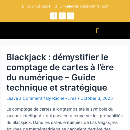
908-421-2854
Unveiledvisions@hotmail.com
Blackjack : démystifier le
comptage de cartes à l’ère
du numérique – Guide
technique et stratégique
Leave a Comment
/ By
Rachel-Lima
/
October 3, 2025
Le comptage de cartes a longtemps été le symbole du
joueur « intelligent » qui parvient à renverser les probabilités
du Blackjack. Dans les salles enfumées de Las Vegas, les
équipes de mathématiciens se cachaient derrière des