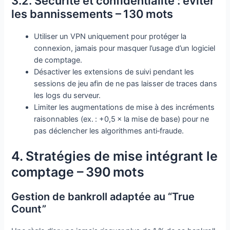
3.2. Sécurité et confidentialité : éviter
les bannissements – 130 mots
Utiliser un VPN uniquement pour protéger la
connexion, jamais pour masquer l’usage d’un logiciel
de comptage.
Désactiver les extensions de suivi pendant les
sessions de jeu afin de ne pas laisser de traces dans
les logs du serveur.
Limiter les augmentations de mise à des incréments
raisonnables (ex. : +0,5 × la mise de base) pour ne
pas déclencher les algorithmes anti‑fraude.
4. Stratégies de mise intégrant le
comptage – 390 mots
Gestion de bankroll adaptée au “True
Count”