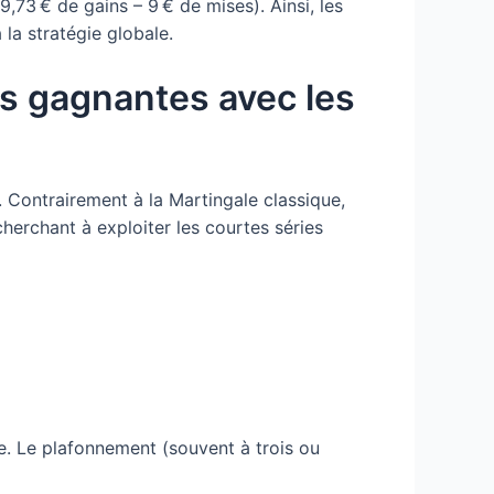
,73 € de gains – 9 € de mises). Ainsi, les
 la stratégie globale.
ies gagnantes avec les
s. Contrairement à la Martingale classique,
herchant à exploiter les courtes séries
ase. Le plafonnement (souvent à trois ou