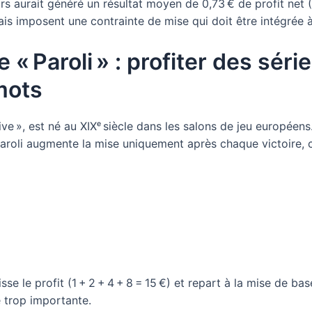
 aurait généré un résultat moyen de 0,73 € de profit net (9
ais imposent une contrainte de mise qui doit être intégrée à
 « Paroli » : profiter des sér
mots
ive », est né au XIXᵉ siècle dans les salons de jeu européen
Paroli augmente la mise uniquement après chaque victoire, c
isse le profit (1 + 2 + 4 + 8 = 15 €) et repart à la mise de b
e trop importante.