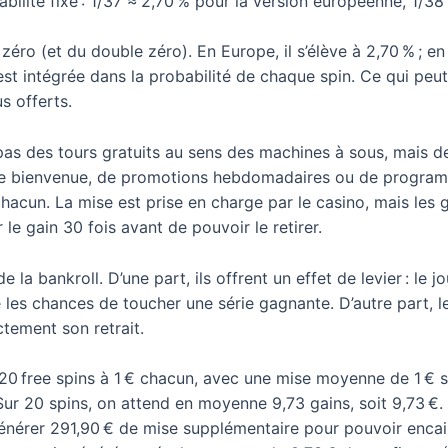
lité fixe : 1/37 ≈ 2,70 % pour la version européenne, 1/38 
zéro (et du double zéro). En Europe, il s’élève à 2,70 % ; 
est intégrée dans la probabilité de chaque spin. Ce qui peut
us offerts.
pas des tours gratuits au sens des machines à sous, mais d
de bienvenue, de promotions hebdomadaires ou de programme
chacun. La mise est prise en charge par le casino, mais les
 le gain 30 fois avant de pouvoir le retirer.
 la bankroll. D’une part, ils offrent un effet de levier : le
 les chances de toucher une série gagnante. D’autre part, l
ectement son retrait.
20 free spins à 1 € chacun, avec une mise moyenne de 1 € su
ur 20 spins, on attend en moyenne 9,73 gains, soit 9,73 €.
énérer 291,90 € de mise supplémentaire pour pouvoir encaiss