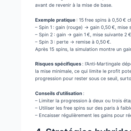
avant de revenir à la mise de base.
Exemple pratique
: 15 free spins à 0,50 € 
– Spin 1 : gain (rouge) → gain 0,50 €, mise s
– Spin 2 : gain → gain 1 €, mise suivante 2 €
– Spin 3 : perte → remise à 0,50 €.
Après 15 spins, la simulation montre un gai
Risques spécifiques
: l’Anti‑Martingale dé
la mise minimale, ce qui limite le profit pot
progression pour rester sous ce seuil, surt
Conseils d’utilisation
:
– Limiter la progression à deux ou trois éta
– Utiliser les free spins sur des paris à faib
– Encaisser régulièrement les gains pour ré