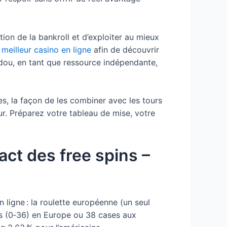
tion de la bankroll et d’exploiter au mieux
e
meilleur casino en ligne
afin de découvrir
edou, en tant que ressource indépendante,
s, la façon de les combiner avec les tours
eur. Préparez votre tableau de mise, votre
act des free spins –
n ligne : la roulette européenne (un seul
ses (0‑36) en Europe ou 38 cases aux