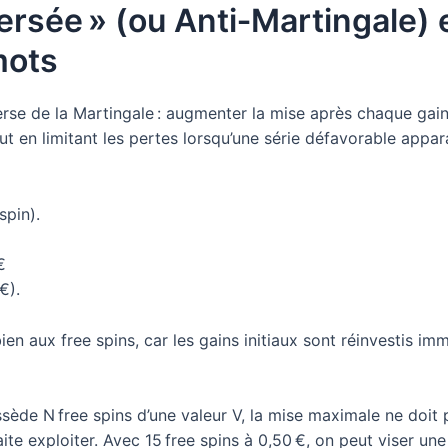
versée » (ou Anti‑Martingale)
mots
verse de la Martingale : augmenter la mise après chaque gain
t en limitant les pertes lorsqu’une série défavorable appara
spin).
€
€).
ien aux free spins, car les gains initiaux sont réinvestis 
ossède N free spins d’une valeur V, la mise maximale ne doit 
te exploiter. Avec 15 free spins à 0,50 €, on peut viser une