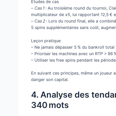
Études de cas
–
Cas 1
: Au troisième round du tournoi, Clai
multiplicateur de x5, lui rapportant 12,5 € 
–
Cas 2
: Lors du round final, elle a combiné
5 spins supplémentaires sans coût, augment
Leçon pratique
– Ne jamais dépasser 5 % du bankroll total 
– Prioriser les machines avec un RTP > 96 %
– Utiliser les free spins pendant les périod
En suivant ces principes, même un joueur a
danger son capital.
4. Analyse des tendan
340 mots