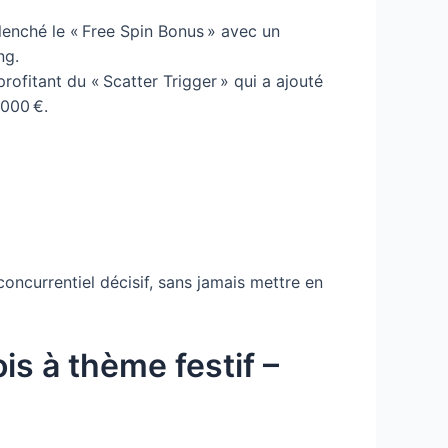
clenché le « Free Spin Bonus » avec un
ng.
rofitant du « Scatter Trigger » qui a ajouté
 000 €.
oncurrentiel décisif, sans jamais mettre en
is à thème festif –