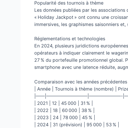
Popularité des tournois à thème
Les données publiées par les associations d
« Holiday Jackpot » ont connu une croissan
immersives, les graphismes saisonniers et,
Réglementations et technologies
En 2024, plusieurs juridictions européennes
opérateurs à indiquer clairement le wagerin
27 % du portefeuille promotionnel global. P
smartphone avec une latence réduite, augme
Comparaison avec les années précédentes
| Année | Tournois à thème (nombre) | Prize
|——|—————————|———————-|
| 2021 | 12 | 45 000 | 31 % |
| 2022 | 18 | 60 000 | 38 % |
| 2023 | 24 | 78 000 | 45 % |
| 2024 | 31 (prévision) | 95 000 | 53 % |