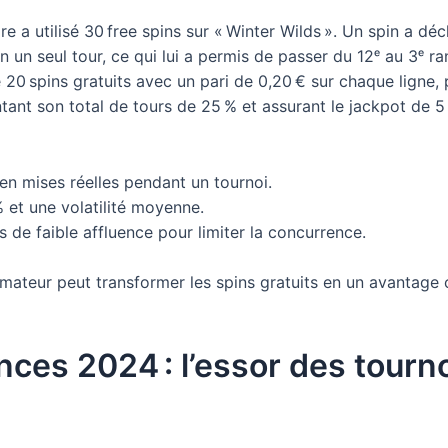
re a utilisé 30 free spins sur « Winter Wilds ». Un spin a dé
en un seul tour, ce qui lui a permis de passer du 12ᵉ au 3ᵉ ra
 20 spins gratuits avec un pari de 0,20 € sur chaque ligne, p
ant son total de tours de 25 % et assurant le jackpot de 5
en mises réelles pendant un tournoi.
 et une volatilité moyenne.
es de faible affluence pour limiter la concurrence.
mateur peut transformer les spins gratuits en un avantage c
ces 2024 : l’essor des tourno