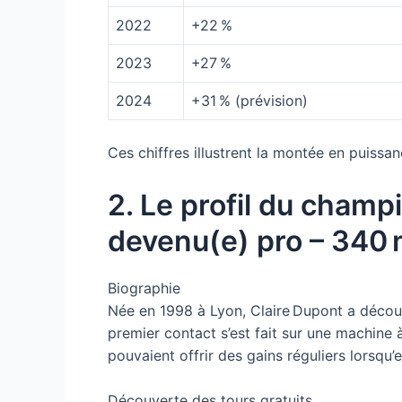
2022
+22 %
2023
+27 %
2024
+31 % (prévision)
Ces chiffres illustrent la montée en puiss
2. Le profil du champ
devenu(e) pro – 340
Biographie
Née en 1998 à Lyon, Claire Dupont a découve
premier contact s’est fait sur une machine 
pouvaient offrir des gains réguliers lorsqu’e
Découverte des tours gratuits