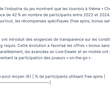
e l’industrie du jeu montrent que les tournois à thème « Chr
ce de 42 % en nombre de participants entre 2022 et 2024. Le
 surtout, les récompenses spécifiques (free spins, bonus sa
 ont introduit des exigences de transparence sur les condi
g requis. Cette évolution a favorisé les offres « bonus sans
arallèlement, les avancées en Live‑Dealer et en mobile ont
ntant la participation des joueurs « on‑the‑go ».
‑pool moyen (€) | % de participants utilisant free spins |
—————————————-|