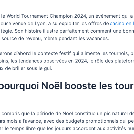
lé le World Tournament Champion 2024, un événement qui a r
ueuse venue de Lyon, a su exploiter les offres de
casino en 
stratégie. Son histoire illustre parfaitement comment une b
ble source de revenu, même pendant les vacances.
uerons d’abord le contexte festif qui alimente les tournois,
pins, les tendances observées en 2024, le rôle des platefor
x de briller sous le gui.
: pourquoi Noël booste les tou
 compris que la période de Noël constitue un pic naturel 
rs mois à l’avance, avec des budgets promotionnels qui peuv
ar le temps libre que les joueurs accordent aux activités 