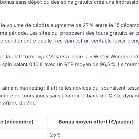
 bonus sans dépôt ou des spins gratuits crée une impression
ue le volume de dépôts augmente de 27 % entre le 15 décemb
me période. Les sites qui proposent des tours gratuits en 
e qui démontre que le free spin est un véritable levier d’e
de la plateforme
SpinMaster
a lancé le « Winter Wonderland S
 spin valant 0,10 € avec un RTP moyen de 96,5 %. Le tourno
aimant marketing : il attire les novices qui souhaitent test
mbre de tours joués sans alourdir le bankroll. Cette dyna
 offres ciblées.
fic (décembre)
Bonus moyen offert (€/joueur)
25 €