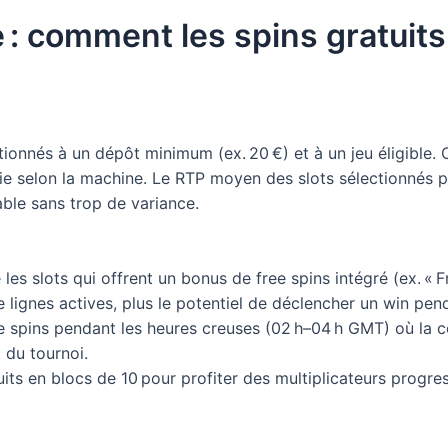
 : comment les spins gratuits 
ionnés à un dépôt minimum (ex. 20 €) et à un jeu éligible. 
rie selon la machine. Le RTP moyen des slots sélectionnés pa
able sans trop de variance.
 les slots qui offrent un bonus de free spins intégré (ex. « Fr
 a de lignes actives, plus le potentiel de déclencher un win p
ree spins pendant les heures creuses (02 h–04 h GMT) où la 
 du tournoi.
uits en blocs de 10 pour profiter des multiplicateurs progress