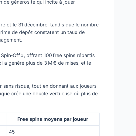
 de générosité qui incite à jouer
re et le 31 décembre, tandis que le nombre
prime de dépôt constatent un taux de
ngagement.
pin‑Off », offrant 100 free spins répartis
i a généré plus de 3 M € de mises, et le
er sans risque, tout en donnant aux joueurs
mique crée une boucle vertueuse où plus de
Free spins moyens par joueur
45