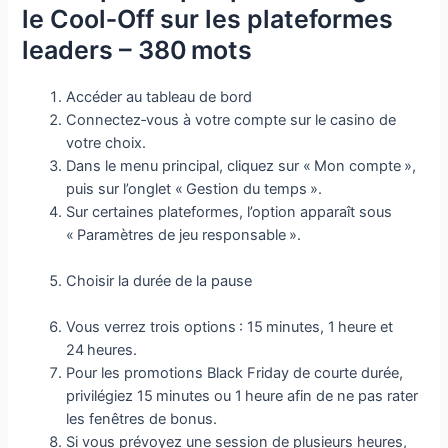
le Cool‑Off sur les plateformes
leaders – 380 mots
Accéder au tableau de bord
Connectez‑vous à votre compte sur le casino de
votre choix.
Dans le menu principal, cliquez sur « Mon compte »,
puis sur l’onglet « Gestion du temps ».
Sur certaines plateformes, l’option apparaît sous
« Paramètres de jeu responsable ».
Choisir la durée de la pause
Vous verrez trois options : 15 minutes, 1 heure et
24 heures.
Pour les promotions Black Friday de courte durée,
privilégiez 15 minutes ou 1 heure afin de ne pas rater
les fenêtres de bonus.
Si vous prévoyez une session de plusieurs heures,