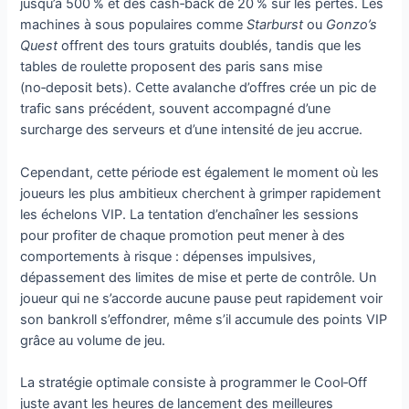
jusqu’à 500 % et des cash‑back de 20 % sur les pertes. Les
machines à sous populaires comme
Starburst
ou
Gonzo’s
Quest
offrent des tours gratuits doublés, tandis que les
tables de roulette proposent des paris sans mise
(no‑deposit bets). Cette avalanche d’offres crée un pic de
trafic sans précédent, souvent accompagné d’une
surcharge des serveurs et d’une intensité de jeu accrue.
Cependant, cette période est également le moment où les
joueurs les plus ambitieux cherchent à grimper rapidement
les échelons VIP. La tentation d’enchaîner les sessions
pour profiter de chaque promotion peut mener à des
comportements à risque : dépenses impulsives,
dépassement des limites de mise et perte de contrôle. Un
joueur qui ne s’accorde aucune pause peut rapidement voir
son bankroll s’effondrer, même s’il accumule des points VIP
grâce au volume de jeu.
La stratégie optimale consiste à programmer le Cool‑Off
juste avant les heures de lancement des meilleures