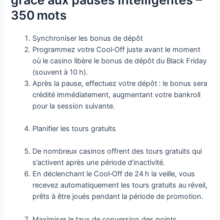
350 mots
Synchroniser les bonus de dépôt
Programmez votre Cool‑Off juste avant le moment
où le casino libère le bonus de dépôt du Black Friday
(souvent à 10 h).
Après la pause, effectuez votre dépôt : le bonus sera
crédité immédiatement, augmentant votre bankroll
pour la session suivante.
Planifier les tours gratuits
De nombreux casinos offrent des tours gratuits qui
s’activent après une période d’inactivité.
En déclenchant le Cool‑Off de 24 h la veille, vous
recevez automatiquement les tours gratuits au réveil,
prêts à être joués pendant la période de promotion.
Maximiser le taux de conversion des points