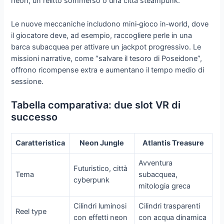
neon, un relitto sommerso o una città steampunk.
Le nuove meccaniche includono mini‑gioco in‑world, dove
il giocatore deve, ad esempio, raccogliere perle in una
barca subacquea per attivare un jackpot progressivo. Le
missioni narrative, come “salvare il tesoro di Poseidone”,
offrono ricompense extra e aumentano il tempo medio di
sessione.
Tabella comparativa: due slot VR di
successo
Caratteristica
Neon Jungle
Atlantis Treasure
Avventura
Futuristico, città
Tema
subacquea,
cyberpunk
mitologia greca
Cilindri luminosi
Cilindri trasparenti
Reel type
con effetti neon
con acqua dinamica