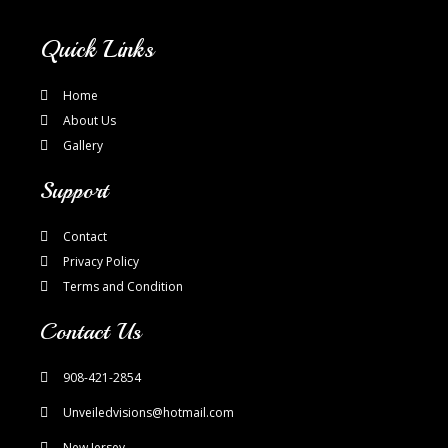
Quick Links
Home
About Us
Gallery
Support
Contact
Privacy Policy
Terms and Condition
Contact Us
908-421-2854
Unveiledvisions@hotmail.com
New Jersey