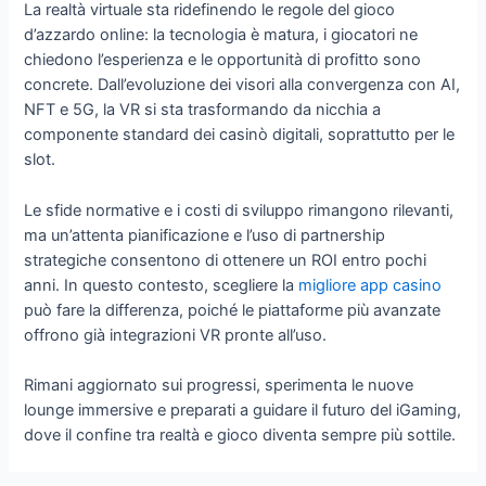
La realtà virtuale sta ridefinendo le regole del gioco
d’azzardo online: la tecnologia è matura, i giocatori ne
chiedono l’esperienza e le opportunità di profitto sono
concrete. Dall’evoluzione dei visori alla convergenza con AI,
NFT e 5G, la VR si sta trasformando da nicchia a
componente standard dei casinò digitali, soprattutto per le
slot.
Le sfide normative e i costi di sviluppo rimangono rilevanti,
ma un’attenta pianificazione e l’uso di partnership
strategiche consentono di ottenere un ROI entro pochi
anni. In questo contesto, scegliere la
migliore app casino
può fare la differenza, poiché le piattaforme più avanzate
offrono già integrazioni VR pronte all’uso.
Rimani aggiornato sui progressi, sperimenta le nuove
lounge immersive e preparati a guidare il futuro del iGaming,
dove il confine tra realtà e gioco diventa sempre più sottile.