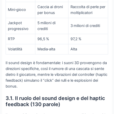
Caccia ai droni
Raccolta di perle per
Mini‑gioco
per bonus
moltiplicatori
Jackpot
5 milioni di
3 milioni di crediti
progressivo
crediti
RTP
96,5 %
97,2 %
Volatilità
Media‑alta
Alta
Il sound design è fondamentale: i suoni 3D provengono da
direzioni specifiche, così il rumore di una cascata si sente
dietro il giocatore, mentre le vibrazioni del controller (haptic
feedback) simulano il “click” dei rulli e le esplosioni dei
bonus.
3.1. Il ruolo del sound design e del haptic
feedback (130 parole)