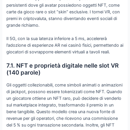
persistenti dove gli avatar possiedono oggetti NFT, come
carte da gioco rare o slot “skin” esclusive. I tornei VR, con
premi in criptovaluta, stanno diventando eventi sociali di
grande richiamo.
Il 5G, con la sua latenza inferiore a 5 ms, accelererà
l’adozione di esperienze AR nei casinò fisici, permettendo ai
giocatori di sovrapporre elementi virtuali a tavoli reali.
7.1. NFT e proprietà digitale nelle slot VR
(140 parole)
Gli oggetti collezionabili, come simboli animati o animazioni
di jackpot, possono essere tokenizzati come NFT. Quando
un giocatore ottiene un NFT raro, può decidere di venderlo
sul marketplace integrato, trasformando il premio in un
bene tangibile. Questo modello crea una nuova fonte di
revenue per gli operatori, che ricevono una commissione
del 5 % su ogni transazione secondaria. Inoltre, gli NFT