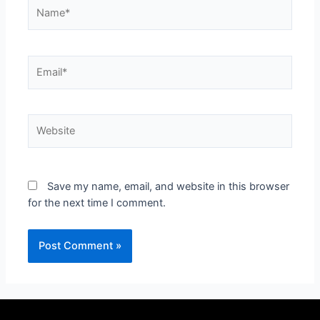
Save my name, email, and website in this browser
for the next time I comment.