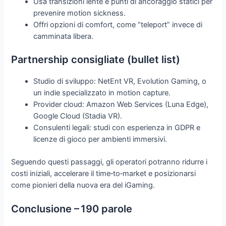
Usa transizioni lente e punti di ancoraggio statici per
prevenire motion sickness.
Offri opzioni di comfort, come “teleport” invece di
camminata libera.
Partnership consigliate (bullet list)
Studio di sviluppo: NetEnt VR, Evolution Gaming, o
un indie specializzato in motion capture.
Provider cloud: Amazon Web Services (Luna Edge),
Google Cloud (Stadia VR).
Consulenti legali: studi con esperienza in GDPR e
licenze di gioco per ambienti immersivi.
Seguendo questi passaggi, gli operatori potranno ridurre i
costi iniziali, accelerare il time‑to‑market e posizionarsi
come pionieri della nuova era del iGaming.
Conclusione – 190 parole