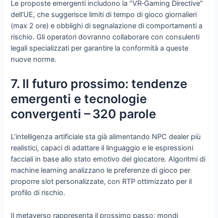
Le proposte emergenti includono la “VR‑Gaming Directive”
dell’UE, che suggerisce limiti di tempo di gioco giornalieri
(max 2 ore) e obblighi di segnalazione di comportamenti a
rischio. Gli operatori dovranno collaborare con consulenti
legali specializzati per garantire la conformità a queste
nuove norme.
7. Il futuro prossimo: tendenze
emergenti e tecnologie
convergenti – 320 parole
L’intelligenza artificiale sta già alimentando NPC dealer più
realistici, capaci di adattare il linguaggio e le espressioni
facciali in base allo stato emotivo del giocatore. Algoritmi di
machine learning analizzano le preferenze di gioco per
proporre slot personalizzate, con RTP ottimizzato per il
profilo di rischio.
Il metaverso rappresenta il prossimo passo: mondi