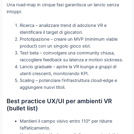
Una road‑map in cinque fasi garantisce un lancio senza
intoppi:
Ricerca – analizzare trend di adozione VR e
identificare il target di giocatori.
Prototipazione – creare un MVP (minimum viable
product) con un singolo gioco slot.
Test beta – coinvolgere una community chiusa,
raccogliere feedback su latenza e motion sickness.
Lancio graduale – aprire la VR lounge a gruppi di
utenti crescenti, monitorando KPI.
Scaling – potenziare l’infrastruttura cloud‑edge e
aggiungere nuovi titoli.
Best practice UX/UI per ambienti VR
(bullet list)
Mantieni il campo visivo entro 110° per ridurre
l’affaticamento.