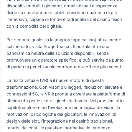
dispositivi mobili. I giocatori, ormai abituati a esperienze
fluide su smartphone e tablet, chiedono qualcosa di più
immersivo, capace di fondere l’adrenalina del casinò fisico
con la comodità del digitale.
Per scoprire quale sia la [migliore app casino] attualmente
sul mercato, visita Progettoasco. Il portale offre una
panoramica neutra delle soluzioni disponibili, senza
promuovere un operatore specifico, e può servire da punto
di partenza per chi vuole confrontare le offerte più recenti.
La realtà virtuale (VR) è il nuovo motore di questa
trasformazione. Con visori più leggeri, risoluzioni elevate e
connessioni 5G, la VR è pronta a diventare la piattaforma di
riferimento per le slot e i giochi da tavolo. Nei prossimi otto
capitoli esploreremo l’evoluzione tecnologica dei visori, le
motivazioni psicologiche dei giocatori, le innovazioni di
design delle slot, l’integrazione nei casinò tradizionali,
l’analisi dei costi, le questioni normative, le tendenze