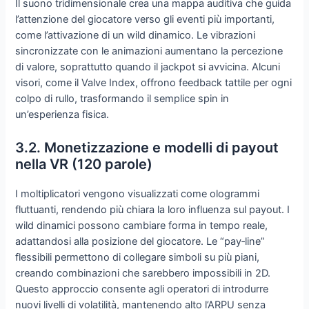
Il suono tridimensionale crea una mappa auditiva che guida
l’attenzione del giocatore verso gli eventi più importanti,
come l’attivazione di un wild dinamico. Le vibrazioni
sincronizzate con le animazioni aumentano la percezione
di valore, soprattutto quando il jackpot si avvicina. Alcuni
visori, come il Valve Index, offrono feedback tattile per ogni
colpo di rullo, trasformando il semplice spin in
un’esperienza fisica.
3.2. Monetizzazione e modelli di payout
nella VR (120 parole)
I moltiplicatori vengono visualizzati come ologrammi
fluttuanti, rendendo più chiara la loro influenza sul payout. I
wild dinamici possono cambiare forma in tempo reale,
adattandosi alla posizione del giocatore. Le “pay‑line”
flessibili permettono di collegare simboli su più piani,
creando combinazioni che sarebbero impossibili in 2D.
Questo approccio consente agli operatori di introdurre
nuovi livelli di volatilità, mantenendo alto l’ARPU senza