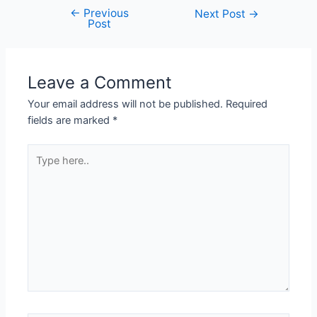
←
Previous
Next Post
→
Post
Leave a Comment
Your email address will not be published.
Required
fields are marked
*