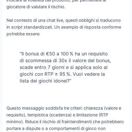
giocatore di valutare il rischio.
Nel contesto di una chat live, questi obblighi si traducono
in script standardizzati. Un esempio di risposta conforme
potrebbe essere:
“Il bonus di €50 a 100 % ha un requisito
di scommessa di 30x il valore del bonus,
scade entro 7 giorni e si applica solo ai
giochi con RTP ≥ 95 %. Vuoi vedere la
lista dei giochi idonei?”
Questo messaggio soddisfa tre criteri: chiarezza (valore e
requisito), tempistica (scadenza) e limitazione (RTP
minimo). Riduce il rischio di fraintendimenti che potrebbero
portare a dispute o a comportamenti di gioco non