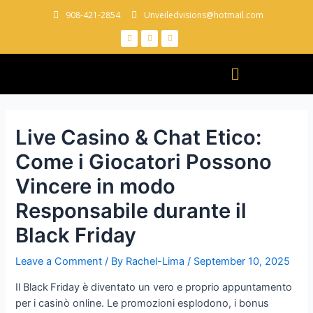
908-421-2854
Unveiledvisions@hotmail.com
Live Casino & Chat Etico:
Come i Giocatori Possono
Vincere in modo
Responsabile durante il
Black Friday
Leave a Comment
/ By
Rachel-Lima
/
September 10, 2025
Il Black Friday è diventato un vero e proprio appuntamento
per i casinò online. Le promozioni esplodono, i bonus