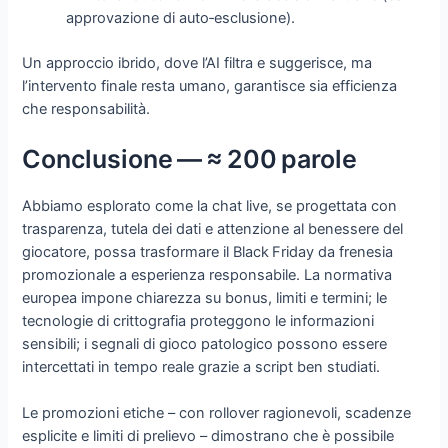
approvazione di auto‑esclusione).
Un approccio ibrido, dove l’AI filtra e suggerisce, ma
l’intervento finale resta umano, garantisce sia efficienza
che responsabilità.
Conclusione — ≈ 200 parole
Abbiamo esplorato come la chat live, se progettata con
trasparenza, tutela dei dati e attenzione al benessere del
giocatore, possa trasformare il Black Friday da frenesia
promozionale a esperienza responsabile. La normativa
europea impone chiarezza su bonus, limiti e termini; le
tecnologie di crittografia proteggono le informazioni
sensibili; i segnali di gioco patologico possono essere
intercettati in tempo reale grazie a script ben studiati.
Le promozioni etiche – con rollover ragionevoli, scadenze
esplicite e limiti di prelievo – dimostrano che è possibile