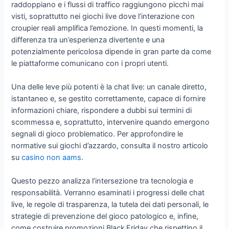
raddoppiano e i flussi di traffico raggiungono picchi mai
visti, soprattutto nei giochi live dove l’interazione con
croupier reali amplifica l’emozione. In questi momenti, la
differenza tra un’esperienza divertente e una
potenzialmente pericolosa dipende in gran parte da come
le piattaforme comunicano con i propri utenti.
Una delle leve più potenti è la chat live: un canale diretto,
istantaneo e, se gestito correttamente, capace di fornire
informazioni chiare, rispondere a dubbi sui termini di
scommessa e, soprattutto, intervenire quando emergono
segnali di gioco problematico. Per approfondire le
normative sui giochi d’azzardo, consulta il nostro articolo
su
casino non aams
.
Questo pezzo analizza l’intersezione tra tecnologia e
responsabilità. Verranno esaminati i progressi delle chat
live, le regole di trasparenza, la tutela dei dati personali, le
strategie di prevenzione del gioco patologico e, infine,
come costruire promozioni Black Friday che rispettino il