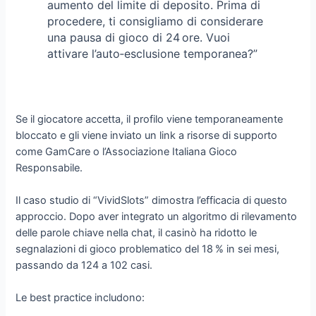
aumento del limite di deposito. Prima di
procedere, ti consigliamo di considerare
una pausa di gioco di 24 ore. Vuoi
attivare l’auto‑esclusione temporanea?”
Se il giocatore accetta, il profilo viene temporaneamente
bloccato e gli viene inviato un link a risorse di supporto
come GamCare o l’Associazione Italiana Gioco
Responsabile.
Il caso studio di “VividSlots” dimostra l’efficacia di questo
approccio. Dopo aver integrato un algoritmo di rilevamento
delle parole chiave nella chat, il casinò ha ridotto le
segnalazioni di gioco problematico del 18 % in sei mesi,
passando da 124 a 102 casi.
Le best practice includono: