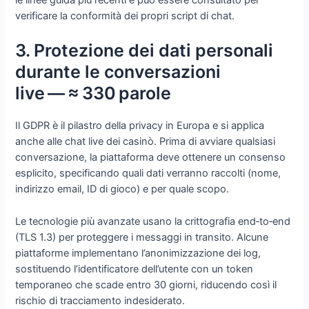
le linee guida più recenti e può essere consultato per
verificare la conformità dei propri script di chat.
3. Protezione dei dati personali
durante le conversazioni
live — ≈ 330 parole
Il GDPR è il pilastro della privacy in Europa e si applica
anche alle chat live dei casinò. Prima di avviare qualsiasi
conversazione, la piattaforma deve ottenere un consenso
esplicito, specificando quali dati verranno raccolti (nome,
indirizzo email, ID di gioco) e per quale scopo.
Le tecnologie più avanzate usano la crittografia end‑to‑end
(TLS 1.3) per proteggere i messaggi in transito. Alcune
piattaforme implementano l’anonimizzazione dei log,
sostituendo l’identificatore dell’utente con un token
temporaneo che scade entro 30 giorni, riducendo così il
rischio di tracciamento indesiderato.