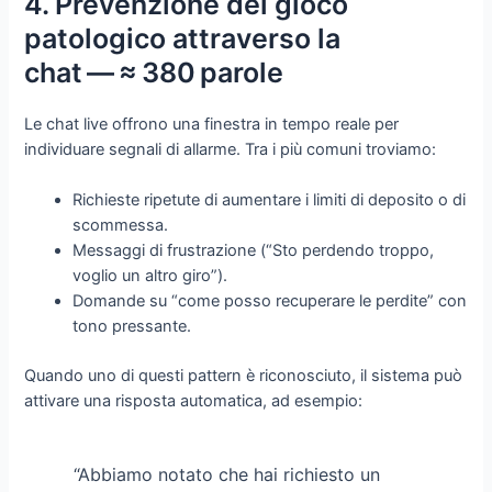
4. Prevenzione del gioco
patologico attraverso la
chat — ≈ 380 parole
Le chat live offrono una finestra in tempo reale per
individuare segnali di allarme. Tra i più comuni troviamo:
Richieste ripetute di aumentare i limiti di deposito o di
scommessa.
Messaggi di frustrazione (“Sto perdendo troppo,
voglio un altro giro”).
Domande su “come posso recuperare le perdite” con
tono pressante.
Quando uno di questi pattern è riconosciuto, il sistema può
attivare una risposta automatica, ad esempio:
“Abbiamo notato che hai richiesto un