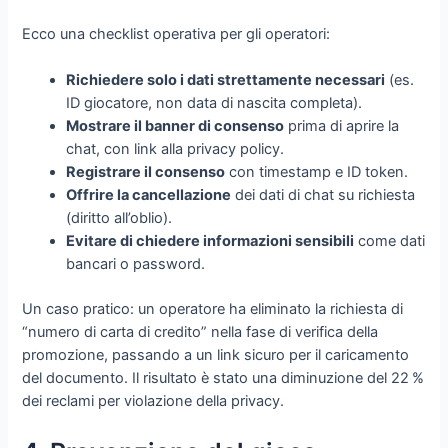
Ecco una checklist operativa per gli operatori:
Richiedere solo i dati strettamente necessari
(es.
ID giocatore, non data di nascita completa).
Mostrare il banner di consenso
prima di aprire la
chat, con link alla privacy policy.
Registrare il consenso
con timestamp e ID token.
Offrire la cancellazione
dei dati di chat su richiesta
(diritto all’oblio).
Evitare di chiedere informazioni sensibili
come dati
bancari o password.
Un caso pratico: un operatore ha eliminato la richiesta di
“numero di carta di credito” nella fase di verifica della
promozione, passando a un link sicuro per il caricamento
del documento. Il risultato è stato una diminuzione del 22 %
dei reclami per violazione della privacy.