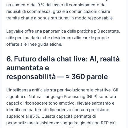
un aumento del 9 % del tasso di completamento dei
requisiti di scommessa, grazie a comunicazioni chiare
tramite chat e a bonus strutturati in modo responsabile.
Legvalue offre una panoramica delle pratiche più accettate,
utile per i marketer che desiderano allineare le proprie
offerte alle linee guida etiche.
6. Futuro della chat live: AI, realtà
aumentata e
responsabilità — ≈ 360 parole
L’intelligenza artificiale sta per rivoluzionare la chat live. Gli
algoritmi di Natural Language Processing (NLP) sono ora
capaci di riconoscere tono emotivo, rilevare sarcasmo e
identificare pattern di dipendenza con una precisione
superiore al 85 %. Questa capacità permette di
personalizzare l’assistenza: suggerire giochi con RTP più