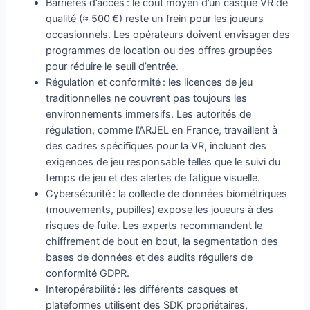
Barrières d’accès : le coût moyen d’un casque VR de
qualité (≈ 500 €) reste un frein pour les joueurs
occasionnels. Les opérateurs doivent envisager des
programmes de location ou des offres groupées
pour réduire le seuil d’entrée.
Régulation et conformité : les licences de jeu
traditionnelles ne couvrent pas toujours les
environnements immersifs. Les autorités de
régulation, comme l’ARJEL en France, travaillent à
des cadres spécifiques pour la VR, incluant des
exigences de jeu responsable telles que le suivi du
temps de jeu et des alertes de fatigue visuelle.
Cybersécurité : la collecte de données biométriques
(mouvements, pupilles) expose les joueurs à des
risques de fuite. Les experts recommandent le
chiffrement de bout en bout, la segmentation des
bases de données et des audits réguliers de
conformité GDPR.
Interopérabilité : les différents casques et
plateformes utilisent des SDK propriétaires,