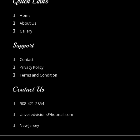
Quick Links
Home
About Us
Gallery
Support
Contact
Privacy Policy
Terms and Condition
Contact Us
908-421-2854
Unveiledvisions@hotmail.com
New Jersey