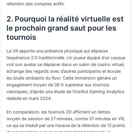
rétention des comptes actifs.
2. Pourquoi la réalité virtuelle est
le prochain grand saut pour les
tournois
La VR apporte une présence physique qui dépasse
l’expérience 2 D traditionnelle. Un joueur équipé d’un casque
voit son avatar se déplacer dans un salon de casino virtuel,
échange des regards avec d’autres participants et écoute
les bruits ambiants du floor. Cette immersion génère un
engagement moyen de 38 % supérieur aux tournois
classiques, d’après une étude de l’Institut Gaming Analytics
réalisée en mars 2024.
En comparaison, les tournois 2D affichent un temps
moyen de session de 27 minutes, contre 37 minutes en VR,
ce qui se traduit par une hausse de la rétention de 12 points