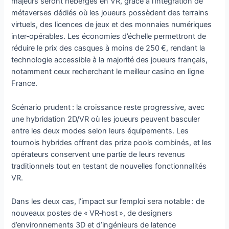
majeurs seront hébergés en VR, grâce à l’intégration de
métaverses dédiés où les joueurs possèdent des terrains
virtuels, des licences de jeux et des monnaies numériques
inter‑opérables. Les économies d’échelle permettront de
réduire le prix des casques à moins de 250 €, rendant la
technologie accessible à la majorité des joueurs français,
notamment ceux recherchant le meilleur casino en ligne
France.
Scénario prudent : la croissance reste progressive, avec
une hybridation 2D/VR où les joueurs peuvent basculer
entre les deux modes selon leurs équipements. Les
tournois hybrides offrent des prize pools combinés, et les
opérateurs conservent une partie de leurs revenus
traditionnels tout en testant de nouvelles fonctionnalités
VR.
Dans les deux cas, l’impact sur l’emploi sera notable : de
nouveaux postes de « VR‑host », de designers
d’environnements 3D et d’ingénieurs de latence