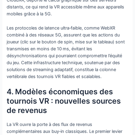
CloudXR, déporte le calcul graphique sur des serveurs
distants, ce qui rend la VR accessible même aux appareils
mobiles grâce à la 5G.
Les protocoles de latence ultra‑faible, comme WebXR
combiné à des réseaux 5G, assurent que les actions du
joueur (clic sur le bouton de spin, mise sur le tableau) sont
transmises en moins de 10 ms, évitant les
désynchronisations qui pourraient compromettre l’équité
du jeu. Cette infrastructure technique, soutenue par des
solutions de streaming adaptatif, constitue la colonne
vertébrale des tournois VR fiables et scalables.
4. Modèles économiques des
tournois VR : nouvelles sources
de revenus
La VR ouvre la porte à des flux de revenus
complémentaires aux buy‑in classiques. Le premier levier