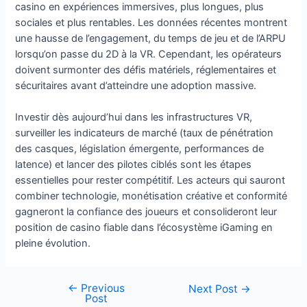
casino en expériences immersives, plus longues, plus
sociales et plus rentables. Les données récentes montrent
une hausse de l’engagement, du temps de jeu et de l’ARPU
lorsqu’on passe du 2D à la VR. Cependant, les opérateurs
doivent surmonter des défis matériels, réglementaires et
sécuritaires avant d’atteindre une adoption massive.
Investir dès aujourd’hui dans les infrastructures VR,
surveiller les indicateurs de marché (taux de pénétration
des casques, législation émergente, performances de
latence) et lancer des pilotes ciblés sont les étapes
essentielles pour rester compétitif. Les acteurs qui sauront
combiner technologie, monétisation créative et conformité
gagneront la confiance des joueurs et consolideront leur
position de casino fiable dans l’écosystème iGaming en
pleine évolution.
←
Previous
Next Post
→
Post