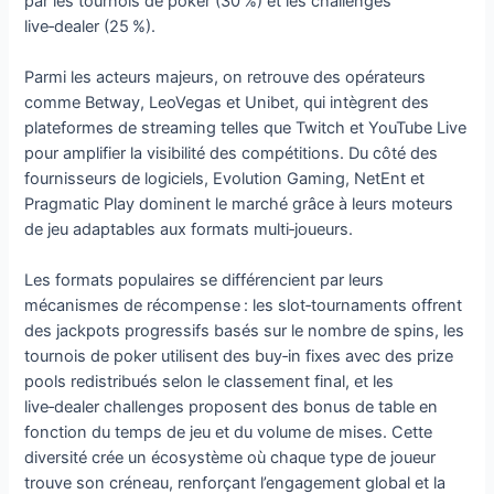
par les tournois de poker (30 %) et les challenges
live‑dealer (25 %).
Parmi les acteurs majeurs, on retrouve des opérateurs
comme Betway, LeoVegas et Unibet, qui intègrent des
plateformes de streaming telles que Twitch et YouTube Live
pour amplifier la visibilité des compétitions. Du côté des
fournisseurs de logiciels, Evolution Gaming, NetEnt et
Pragmatic Play dominent le marché grâce à leurs moteurs
de jeu adaptables aux formats multi‑joueurs.
Les formats populaires se différencient par leurs
mécanismes de récompense : les slot‑tournaments offrent
des jackpots progressifs basés sur le nombre de spins, les
tournois de poker utilisent des buy‑in fixes avec des prize
pools redistribués selon le classement final, et les
live‑dealer challenges proposent des bonus de table en
fonction du temps de jeu et du volume de mises. Cette
diversité crée un écosystème où chaque type de joueur
trouve son créneau, renforçant l’engagement global et la