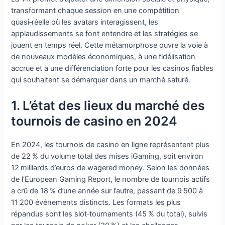
transformant chaque session en une compétition
quasi‑réelle où les avatars interagissent, les
applaudissements se font entendre et les stratégies se
jouent en temps réel. Cette métamorphose ouvre la voie à
de nouveaux modèles économiques, à une fidélisation
accrue et à une différenciation forte pour les casinos fiables
qui souhaitent se démarquer dans un marché saturé.
1. L’état des lieux du marché des
tournois de casino en 2024
En 2024, les tournois de casino en ligne représentent plus
de 22 % du volume total des mises iGaming, soit environ
12 milliards d’euros de wagered money. Selon les données
de l’European Gaming Report, le nombre de tournois actifs
a crû de 18 % d’une année sur l’autre, passant de 9 500 à
11 200 événements distincts. Les formats les plus
répandus sont les slot‑tournaments (45 % du total), suivis