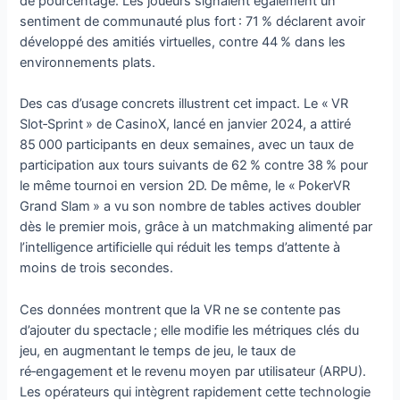
de pourcentage. Les joueurs signalent également un
sentiment de communauté plus fort : 71 % déclarent avoir
développé des amitiés virtuelles, contre 44 % dans les
environnements plats.
Des cas d’usage concrets illustrent cet impact. Le « VR
Slot‑Sprint » de CasinoX, lancé en janvier 2024, a attiré
85 000 participants en deux semaines, avec un taux de
participation aux tours suivants de 62 % contre 38 % pour
le même tournoi en version 2D. De même, le « PokerVR
Grand Slam » a vu son nombre de tables actives doubler
dès le premier mois, grâce à un matchmaking alimenté par
l’intelligence artificielle qui réduit les temps d’attente à
moins de trois secondes.
Ces données montrent que la VR ne se contente pas
d’ajouter du spectacle ; elle modifie les métriques clés du
jeu, en augmentant le temps de jeu, le taux de
ré‑engagement et le revenu moyen par utilisateur (ARPU).
Les opérateurs qui intègrent rapidement cette technologie