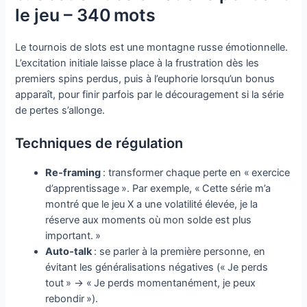
le jeu – 340 mots
Le tournois de slots est une montagne russe émotionnelle.
L’excitation initiale laisse place à la frustration dès les
premiers spins perdus, puis à l’euphorie lorsqu’un bonus
apparaît, pour finir parfois par le découragement si la série
de pertes s’allonge.
Techniques de régulation
Re‑framing
: transformer chaque perte en « exercice
d’apprentissage ». Par exemple, « Cette série m’a
montré que le jeu X a une volatilité élevée, je la
réserve aux moments où mon solde est plus
important. »
Auto‑talk
: se parler à la première personne, en
évitant les généralisations négatives (« Je perds
tout » → « Je perds momentanément, je peux
rebondir »).