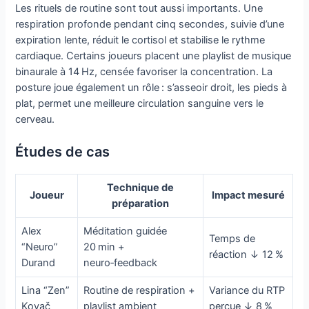
Les rituels de routine sont tout aussi importants. Une
respiration profonde pendant cinq secondes, suivie d’une
expiration lente, réduit le cortisol et stabilise le rythme
cardiaque. Certains joueurs placent une playlist de musique
binaurale à 14 Hz, censée favoriser la concentration. La
posture joue également un rôle : s’asseoir droit, les pieds à
plat, permet une meilleure circulation sanguine vers le
cerveau.
Études de cas
Technique de
Joueur
Impact mesuré
préparation
Alex
Méditation guidée
Temps de
“Neuro”
20 min +
réaction ↓ 12 %
Durand
neuro‑feedback
Lina “Zen”
Routine de respiration +
Variance du RTP
Kovač
playlist ambient
perçue ↓ 8 %