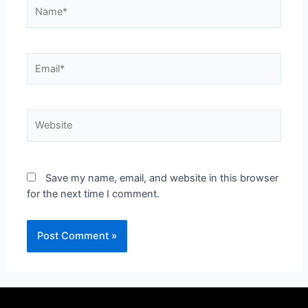
Save my name, email, and website in this browser
for the next time I comment.