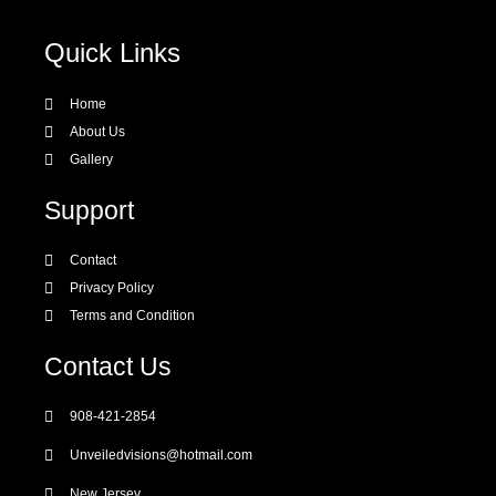
Quick Links
Home
About Us
Gallery
Support
Contact
Privacy Policy
Terms and Condition
Contact Us
908-421-2854
Unveiledvisions@hotmail.com
New Jersey