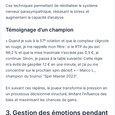
Ces techniques permettent de réinitialiser le système
nerveux parasympathique, réduisant le stress et
augmentant la capacité d’analyse.
Témoignage d’un champion
« Quand je suis à la 57ᵉ rotation et que le compteur clignote
en rouge, je me rappelle mon filtre : si le RTP du jeu est
96,2 % et que la mise maximale n’excède pas 0,5 €, je
continue. Sinon, je passe à la table suivante. Cette règle
m’a évité de gaspiller 12 € en une minute, et j’ai pu me
concentrer sur le prochain spin décisif. » – Marco L.,
champion du tournoi “Spin Master 2023”.
En suivant ces repères, le joueur transforme la pression en
un processus décisionnel structuré, limitant l’influence des
biais et maximisant les chances de gains.
3. Gestion des émotions pendant