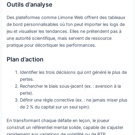
Outils d’analyse
Des plateformes comme Limone Web offrent des tableaux
de bord personnalisables où l’on peut importer les logs de
jeu et visualiser les tendances. Elles ne prétendent pas à
une autorité scientifique, mais servent de ressource
pratique pour décortiquer les performances.
Plan d’action
Identifier les trois décisions qui ont généré le plus de
pertes.
Rechercher le biais sous‑jacent (ex. : aversion à la
perte).
Définir une règle corrective (ex. : ne jamais miser plus
de 2 % du capital sur un seul spin).
En transformant chaque défaite en leçon, le joueur
construit un référentiel mental solide, capable de s’ajuster
rapidement aux variations de volatilité ou de RTP.