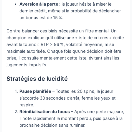
Aversion à la perte
: le joueur hésite à miser le
dernier crédit, même si la probabilité de déclencher
un bonus est de 15 %.
Contre‑balancer ces biais nécessite un filtre mental. Un
champion explique qu’il utilise une « liste de critères » écrite
avant le tournoi : RTP > 96 %, volatilité moyenne, mise
maximale autorisée. Chaque fois qu’une décision doit être
prise, il consulte mentalement cette liste, évitant ainsi les
jugements impulsifs.
Stratégies de lucidité
Pause planifiée
– Toutes les 20 spins, le joueur
s’accorde 30 secondes d’arrêt, ferme les yeux et
respire.
Réinitialisation du focus
– Après une perte majeure,
il note rapidement le montant perdu, puis passe à la
prochaine décision sans ruminer.