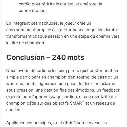
cardio pour réduire le cortisol et améliorer la
concentration.
En intégrant ces habitudes, le joueur crée un
environnement propice à la performance cognitive durable,
transformant chaque session en une étape du chemin vers
le titre de champion.
Conclusion – 240 mots
Nous avons décortiqué les cinq piliers qui transforment un
simple participant en champion d’un tournoi de casino : un
warm‑up mental rigoureux, une prise de décision éclairée
sous pression, une gestion fine des émotions, un feedback
exploité pour l’apprentissage continu, et une mentalité de
champion bâtie sur des objectifs SMART et un réseau de
soutien.
Appliquer ces principes, c’est offrir à son cerveau les