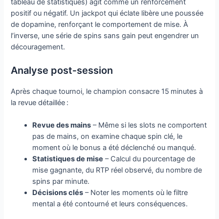
tableau de statistiques) agit comme un renforcement
positif ou négatif. Un jackpot qui éclate libère une poussée
de dopamine, renforçant le comportement de mise. À
l’inverse, une série de spins sans gain peut engendrer un
découragement.
Analyse post‑session
Après chaque tournoi, le champion consacre 15 minutes à
la revue détaillée :
Revue des mains
– Même si les slots ne comportent
pas de mains, on examine chaque spin clé, le
moment où le bonus a été déclenché ou manqué.
Statistiques de mise
– Calcul du pourcentage de
mise gagnante, du RTP réel observé, du nombre de
spins par minute.
Décisions clés
– Noter les moments où le filtre
mental a été contourné et leurs conséquences.