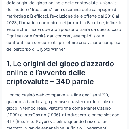
delle origini del gioco online e delle criptovalute, un’analisi
del modello “free spins”, una disamina delle campagne di
marketing più efficaci, l’evoluzione delle offerte dal 2018 al
2023, l’impatto economico dei jackpot in Bitcoin e, infine, le
lezioni che i nuovi operatori possono trarre da questo caso.
Ogni sezione fornirà dati concreti, esempi di slot e
confronti con concorrenti, per offrire una visione completa
del percorso di Crypto Winner.
1. Le origini del gioco d’azzardo
online e l’avvento delle
criptovalute – 340 parole
Il primo casinò web comparve alla fine degli anni ‘90,
quando la banda larga permise il trasferimento di file di
gioco in tempo reale. Piattaforme come Planet Casino
(1999) e InterCasino (1996) introdussero le prime slot con
RTP (Return to Player) visibili, segnando l’inizio di un
mercato in rapida espansione. All’inizio, i pagamenti