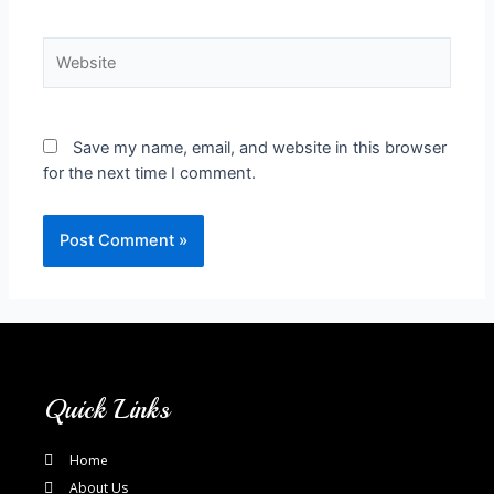
Save my name, email, and website in this browser
for the next time I comment.
Quick Links
Home
About Us