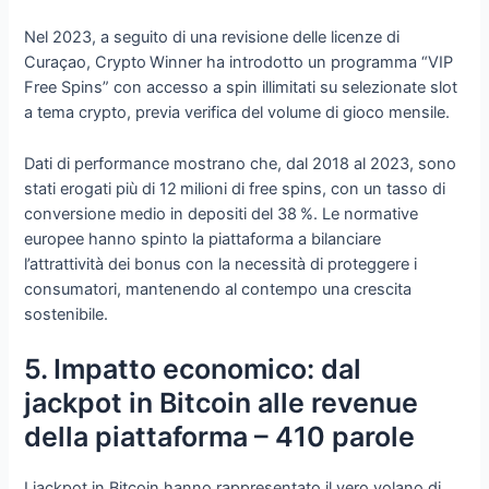
Nel 2023, a seguito di una revisione delle licenze di
Curaçao, Crypto Winner ha introdotto un programma “VIP
Free Spins” con accesso a spin illimitati su selezionate slot
a tema crypto, previa verifica del volume di gioco mensile.
Dati di performance mostrano che, dal 2018 al 2023, sono
stati erogati più di 12 milioni di free spins, con un tasso di
conversione medio in depositi del 38 %. Le normative
europee hanno spinto la piattaforma a bilanciare
l’attrattività dei bonus con la necessità di proteggere i
consumatori, mantenendo al contempo una crescita
sostenibile.
5. Impatto economico: dal
jackpot in Bitcoin alle revenue
della piattaforma – 410 parole
I jackpot in Bitcoin hanno rappresentato il vero volano di