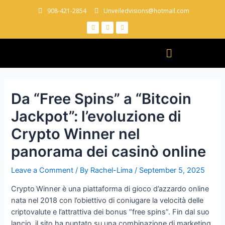
908-421-2854
Unveiledvisions@hotmail.com
Da “Free Spins” a “Bitcoin
Jackpot”: l’evoluzione di
Crypto Winner nel
panorama dei casinò online
Leave a Comment
/ By
Rachel-Lima
/
September 5, 2025
Crypto Winner è una piattaforma di gioco d’azzardo online
nata nel 2018 con l’obiettivo di coniugare la velocità delle
criptovalute e l’attrattiva dei bonus “free spins”. Fin dal suo
lancio, il sito ha puntato su una combinazione di marketing