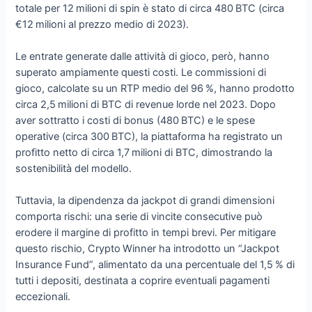
totale per 12 milioni di spin è stato di circa 480 BTC (circa
€12 milioni al prezzo medio di 2023).
Le entrate generate dalle attività di gioco, però, hanno
superato ampiamente questi costi. Le commissioni di
gioco, calcolate su un RTP medio del 96 %, hanno prodotto
circa 2,5 milioni di BTC di revenue lorde nel 2023. Dopo
aver sottratto i costi di bonus (480 BTC) e le spese
operative (circa 300 BTC), la piattaforma ha registrato un
profitto netto di circa 1,7 milioni di BTC, dimostrando la
sostenibilità del modello.
Tuttavia, la dipendenza da jackpot di grandi dimensioni
comporta rischi: una serie di vincite consecutive può
erodere il margine di profitto in tempi brevi. Per mitigare
questo rischio, Crypto Winner ha introdotto un “Jackpot
Insurance Fund”, alimentato da una percentuale del 1,5 % di
tutti i depositi, destinata a coprire eventuali pagamenti
eccezionali.