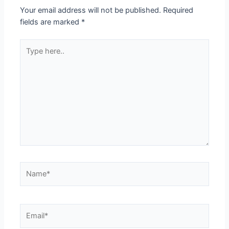
Your email address will not be published.
Required
fields are marked
*