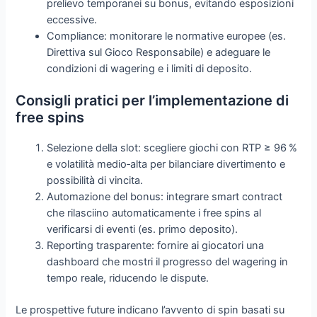
prelievo temporanei su bonus, evitando esposizioni
eccessive.
Compliance: monitorare le normative europee (es.
Direttiva sul Gioco Responsabile) e adeguare le
condizioni di wagering e i limiti di deposito.
Consigli pratici per l’implementazione di
free spins
Selezione della slot: scegliere giochi con RTP ≥ 96 %
e volatilità medio‑alta per bilanciare divertimento e
possibilità di vincita.
Automazione del bonus: integrare smart contract
che rilasciino automaticamente i free spins al
verificarsi di eventi (es. primo deposito).
Reporting trasparente: fornire ai giocatori una
dashboard che mostri il progresso del wagering in
tempo reale, riducendo le dispute.
Le prospettive future indicano l’avvento di spin basati su