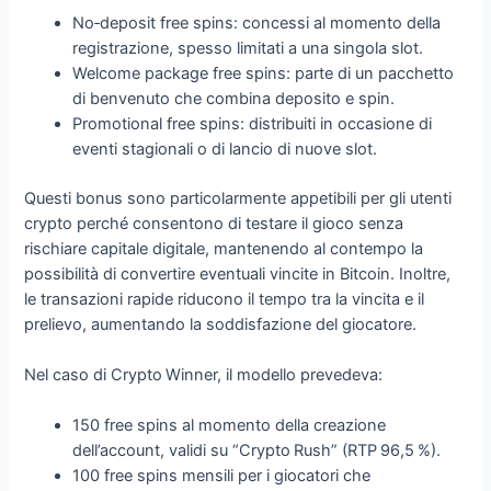
No‑deposit free spins: concessi al momento della
registrazione, spesso limitati a una singola slot.
Welcome package free spins: parte di un pacchetto
di benvenuto che combina deposito e spin.
Promotional free spins: distribuiti in occasione di
eventi stagionali o di lancio di nuove slot.
Questi bonus sono particolarmente appetibili per gli utenti
crypto perché consentono di testare il gioco senza
rischiare capitale digitale, mantenendo al contempo la
possibilità di convertire eventuali vincite in Bitcoin. Inoltre,
le transazioni rapide riducono il tempo tra la vincita e il
prelievo, aumentando la soddisfazione del giocatore.
Nel caso di Crypto Winner, il modello prevedeva:
150 free spins al momento della creazione
dell’account, validi su “Crypto Rush” (RTP 96,5 %).
100 free spins mensili per i giocatori che