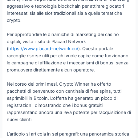
aggressivo e tecnologia blockchain per attirare giocatori
interessati sia alle slot tradizionali sia a quelle tematiche
crypto.
Per approfondire le dinamiche di marketing dei casinò
digitali, visita il sito di Placard Network
(
https://www.placard-network.eu/
). Questo portale
raccoglie risorse utili per chi vuole capire come funzionano
le campagne di affiliazione e i meccanismi di bonus, senza
promuovere direttamente alcun operatore.
Nel corso dei primi mesi, Crypto Winner ha offerto
pacchetti di benvenuto con centinaia di free spins, tutti
esprimibili in Bitcoin. L’offerta ha generato un picco di
registrazioni, dimostrando che i bonus gratuiti
rappresentano ancora una leva potente per l’acquisizione di
nuovi clienti.
L’articolo si articola in sei paragrafi: una panoramica storica