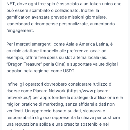
NFT, dove ogni free spin è associato a un token unico che
può essere scambiato o collezionato. Inoltre, la
gamification avanzata prevede missioni giornaliere,
leaderboard e ricompense personalizzate, aumentando
l’engagement.
Per i mercati emergenti, come Asia e America Latina, è
cruciale adattare il modello alle preferenze locali: ad
esempio, offrire free spins su slot a tema locale (es.
“Dragon Treasure” per la Cina) e supportare valute digitali
popolari nella regione, come USDT.
Infine, gli operatori dovrebbero considerare l’utilizzo di
risorse come Placard Network (https://www.placard-
network.eu/) per approfondire le strategie di affiliazione e le
migliori pratiche di marketing, senza affidarsi a dati non
verificati. Un approccio basato su dati, sicurezza e
responsabilità di gioco rappresenta la chiave per costruire
una reputazione solida e una crescita sostenibile nel