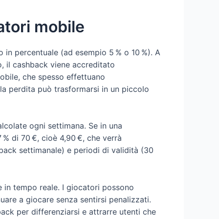
atori mobile
so in percentuale (ad esempio 5 % o 10 %). A
, il cashback viene accreditato
mobile, che spesso effettuano
 perdita può trasformarsi in un piccolo
lcolate ogni settimana. Se in una
7 % di 70 €, cioè 4,90 €, che verrà
back settimanale) e periodi di validità (30
e in tempo reale. I giocatori possono
uare a giocare senza sentirsi penalizzati.
ck per differenziarsi e attrarre utenti che