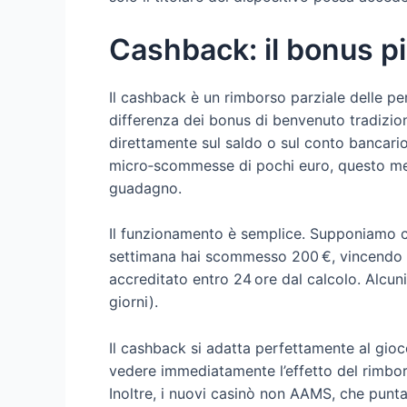
Cashback: il bonus pi
Il cashback è un rimborso parziale delle pe
differenza dei bonus di benvenuto tradizion
direttamente sul saldo o sul conto bancario
micro‑scommesse di pochi euro, questo mec
guadagno.
Il funzionamento è semplice. Supponiamo che
settimana hai scommesso 200 €, vincendo 130 €
accreditato entro 24 ore dal calcolo. Alcun
giorni).
Il cashback si adatta perfettamente al gioc
vedere immediatamente l’effetto del rimbors
Inoltre, i nuovi casinò non AAMS, che puntan