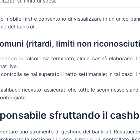
lizzati su limiti di spesa
nò mobile‑first e consentono di visualizzare in un unico panne
ne del bankroll.
muni (ritardi, limiti non riconosciut
l periodo di calcolo sia terminato; alcuni casinò elaborano il
at live.
ontrolla se hai superato il tetto settimanale; in tal caso i
 cashback ricevuto: assicurati che tutte le scommesse siano 
onteggiate.
sponsabile sfruttando il cash
ventare uno strumento di gestione del bankroll. Restituendo
 prolungare la sessione di gioco in modo più controllato. Ec