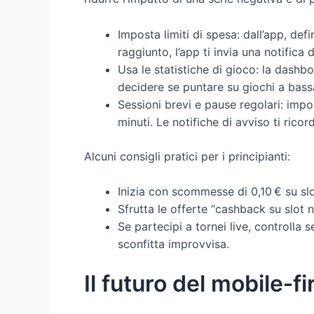
Imposta limiti di spesa: dall’app, def
raggiunto, l’app ti invia una notifi
Usa le statistiche di gioco: la dashb
decidere se puntare su giochi a bassa 
Sessioni brevi e pause regolari: impo
minuti. Le notifiche di avviso ti rico
Alcuni consigli pratici per i principianti:
Inizia con scommesse di 0,10 € su slo
Sfrutta le offerte “cashback su slot
Se partecipi a tornei live, controlla 
sconfitta improvvisa.
Il futuro del mobile‑fi