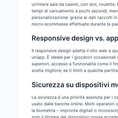
un’intera sala da casinò, con slot, roulette
tempi di caricamento a pochi secondi, mentre
personalizzazione: grazie ai dati raccolti 
micro‑scommesse effettuate durante la pa
Responsive design vs. app
Il responsive design adatta il sito web a q
un’app. È ideale per i giocatori occasional
superiori, accesso a funzionalità come il fin
scelta migliore; se ti limiti a qualche parti
Sicurezza su dispositivi mo
La sicurezza è una priorità assoluta per i ca
usato dalle banche online. Molti operatori 
la biometria – impronte digitali o riconosci
solo il titolare del dispositivo possa acced