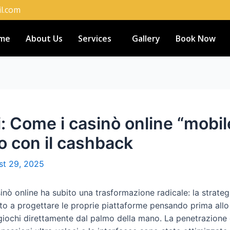
l.com
me
About Us
Services
Gallery
Book Now
i: Come i casinò online “mobil
co con il cashback
st 29, 2025
inò online ha subito una trasformazione radicale: la strateg
iato a progettare le proprie piattaforme pensando prima all
giochi direttamente dal palmo della mano. La penetrazione 