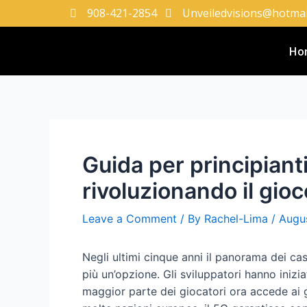
908-421-2854
Unveiledvisions@hotmai
Ho
Guida per principiant
rivoluzionando il gio
Leave a Comment
/ By
Rachel-Lima
/
Augu
Negli ultimi cinque anni il panorama dei cas
più un’opzione. Gli sviluppatori hanno iniz
maggior parte dei giocatori ora accede ai 