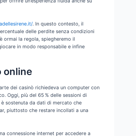
per offrire un’esperienza fluida anche su
dellesirene.it/
. In questo contesto, il
ercentuale delle perdite senza condizioni
 è ormai la regola, spiegheremo il
iocare in modo responsabile e infine
ò online
 parte dei casinò richiedeva un computer con
o. Oggi, più del 65 % delle sessioni di
a è sostenuta da dati di mercato che
r, piuttosto che restare incollati a una
e una connessione internet per accedere a