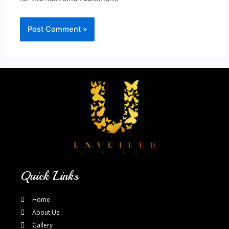
Quick Links
Home
About Us
Gallery