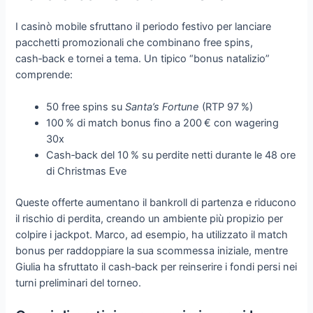
I casinò mobile sfruttano il periodo festivo per lanciare
pacchetti promozionali che combinano free spins,
cash‑back e tornei a tema. Un tipico “bonus natalizio”
comprende:
50 free spins su
Santa’s Fortune
(RTP 97 %)
100 % di match bonus fino a 200 € con wagering
30x
Cash‑back del 10 % su perdite netti durante le 48 ore
di Christmas Eve
Queste offerte aumentano il bankroll di partenza e riducono
il rischio di perdita, creando un ambiente più propizio per
colpire i jackpot. Marco, ad esempio, ha utilizzato il match
bonus per raddoppiare la sua scommessa iniziale, mentre
Giulia ha sfruttato il cash‑back per reinserire i fondi persi nei
turni preliminari del torneo.