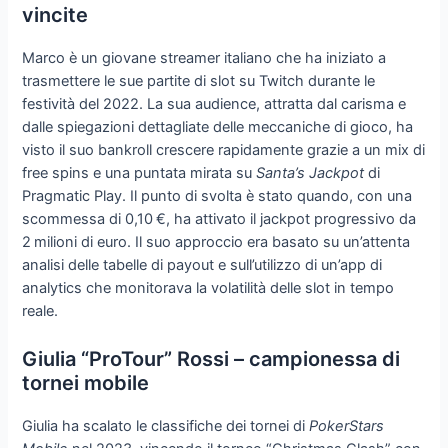
vincite
Marco è un giovane streamer italiano che ha iniziato a
trasmettere le sue partite di slot su Twitch durante le
festività del 2022. La sua audience, attratta dal carisma e
dalle spiegazioni dettagliate delle meccaniche di gioco, ha
visto il suo bankroll crescere rapidamente grazie a un mix di
free spins e una puntata mirata su
Santa’s Jackpot
di
Pragmatic Play. Il punto di svolta è stato quando, con una
scommessa di 0,10 €, ha attivato il jackpot progressivo da
2 milioni di euro. Il suo approccio era basato su un’attenta
analisi delle tabelle di payout e sull’utilizzo di un’app di
analytics che monitorava la volatilità delle slot in tempo
reale.
Giulia “ProTour” Rossi – campionessa di
tornei mobile
Giulia ha scalato le classifiche dei tornei di
PokerStars