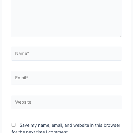
Save my name, email, and website in this browser
for the next time I comment.