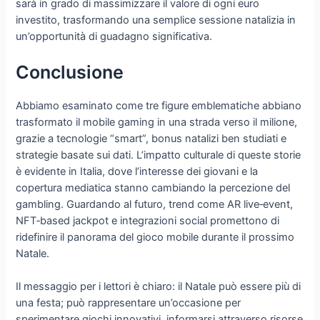
sarà in grado di massimizzare il valore di ogni euro
investito, trasformando una semplice sessione natalizia in
un’opportunità di guadagno significativa.
Conclusione
Abbiamo esaminato come tre figure emblematiche abbiano
trasformato il mobile gaming in una strada verso il milione,
grazie a tecnologie “smart”, bonus natalizi ben studiati e
strategie basate sui dati. L’impatto culturale di queste storie
è evidente in Italia, dove l’interesse dei giovani e la
copertura mediatica stanno cambiando la percezione del
gambling. Guardando al futuro, trend come AR live‑event,
NFT‑based jackpot e integrazioni social promettono di
ridefinire il panorama del gioco mobile durante il prossimo
Natale.
Il messaggio per i lettori è chiaro: il Natale può essere più di
una festa; può rappresentare un’occasione per
sperimentare giochi innovativi, informarsi attraverso risorse