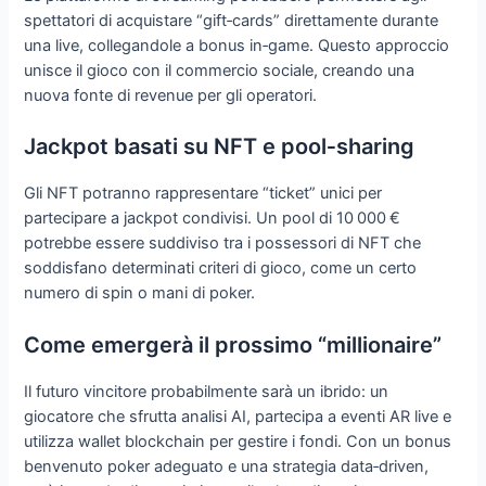
spettatori di acquistare “gift‑cards” direttamente durante
una live, collegandole a bonus in‑game. Questo approccio
unisce il gioco con il commercio sociale, creando una
nuova fonte di revenue per gli operatori.
Jackpot basati su NFT e pool‑sharing
Gli NFT potranno rappresentare “ticket” unici per
partecipare a jackpot condivisi. Un pool di 10 000 €
potrebbe essere suddiviso tra i possessori di NFT che
soddisfano determinati criteri di gioco, come un certo
numero di spin o mani di poker.
Come emergerà il prossimo “millionaire”
Il futuro vincitore probabilmente sarà un ibrido: un
giocatore che sfrutta analisi AI, partecipa a eventi AR live e
utilizza wallet blockchain per gestire i fondi. Con un bonus
benvenuto poker adeguato e una strategia data‑driven,