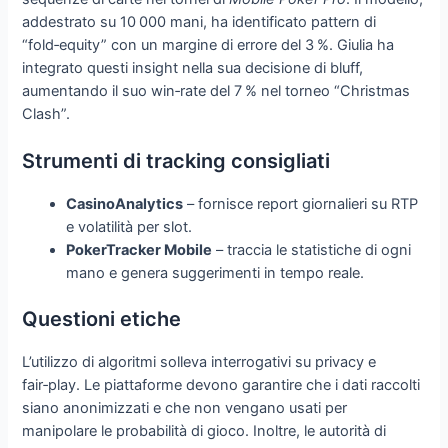
addestrato su 10 000 mani, ha identificato pattern di
“fold‑equity” con un margine di errore del 3 %. Giulia ha
integrato questi insight nella sua decisione di bluff,
aumentando il suo win‑rate del 7 % nel torneo “Christmas
Clash”.
Strumenti di tracking consigliati
CasinoAnalytics
– fornisce report giornalieri su RTP
e volatilità per slot.
PokerTracker Mobile
– traccia le statistiche di ogni
mano e genera suggerimenti in tempo reale.
Questioni etiche
L’utilizzo di algoritmi solleva interrogativi su privacy e
fair‑play. Le piattaforme devono garantire che i dati raccolti
siano anonimizzati e che non vengano usati per
manipolare le probabilità di gioco. Inoltre, le autorità di