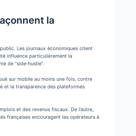
façonnent la
d public. Les journaux économiques citent
té influence particulièrement la
e de “side‑hustle”.
oué sur mobile au moins une fois, contre
té et la transparence des plateformes
mplois et des revenus fiscaux. De l’autre,
tés françaises encouragent les opérateurs à