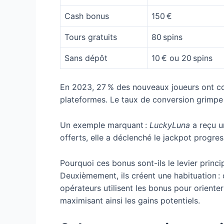
Cash bonus
150 €
Tours gratuits
80 spins
Sans dépôt
10 € ou 20 spins
En 2023, 27 % des nouveaux joueurs ont con
plateformes. Le taux de conversion grimpe
Un exemple marquant :
LuckyLuna
a reçu u
offerts, elle a déclenché le jackpot progre
Pourquoi ces bonus sont-ils le levier principa
Deuxièmement, ils créent une habituation : 
opérateurs utilisent les bonus pour orienter 
maximisant ainsi les gains potentiels.