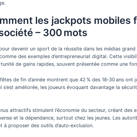
ge.
comment les jackpots mobiles 
 société – 300 mots
n pour devenir un sport de la réussite dans les médias gran
 comme des exemples d’entrepreneuriat digital. Cette visibili
ortunité de gains rapides, souvent présentée comme une form
êtes de fin d’année montrent que 42 % des 18‑30 ans ont j
l s’est améliorée, les joueurs évoquant davantage la sécuri
onus attractifs stimulent l’économie du secteur, créant des e
pense et la dépendance, surtout chez les jeunes. Les autori
et à proposer des outils d’auto‑exclusion.