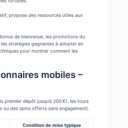
les fortunes.
matif, propose des ressources utiles aux
s bonus de bienvenue, les promotions du
n, les stratégies gagnantes à adopter en
techniques pour montrer comment les
ionnaires mobiles –
u premier dépôt jusqu’à 200 €), les tours
ixe ou des spins offerts sans engagement).
Condition de mise typique