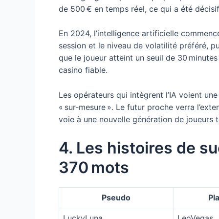
de 500 € en temps réel, ce qui a été décisi
En 2024, l’intelligence artificielle commen
session et le niveau de volatilité préféré,
que le joueur atteint un seuil de 30 minut
casino fiable.
Les opérateurs qui intègrent l’IA voient u
« sur‑mesure ». Le futur proche verra l’ext
voie à une nouvelle génération de joueurs 
4. Les histoires de 
370 mots
Pseudo
Pl
LuckyLuna
LeoVegas