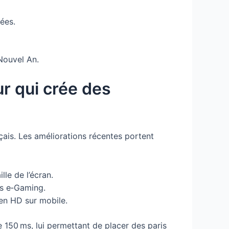
ées.
Nouvel An.
eur qui crée des
çais. Les améliorations récentes portent
lle de l’écran.
es e‑Gaming.
 en HD sur mobile.
e 150 ms, lui permettant de placer des paris