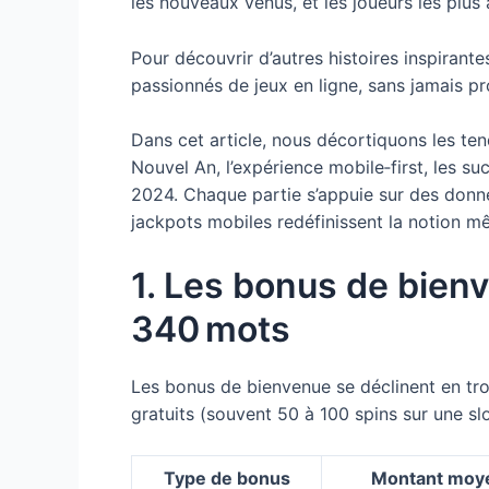
les nouveaux venus, et les joueurs les plus
Pour découvrir d’autres histoires inspirante
passionnés de jeux en ligne, sans jamais pr
Dans cet article, nous décortiquons les te
Nouvel An, l’expérience mobile‑first, les su
2024. Chaque partie s’appuie sur des donn
jackpots mobiles redéfinissent la notion mê
1. Les bonus de bienv
340 mots
Les bonus de bienvenue se déclinent en tro
gratuits (souvent 50 à 100 spins sur une sl
Type de bonus
Montant moy