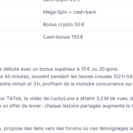
Mega‑Spin + cash‑back
Bonus crypto 50 €
Cash‑bonus 150 €
 débuté avec un bonus supérieur à 15 € ou 30 spins.
de 45 minutes, souvent pendant les heures creuses (02 h‑04 
entre minuit et 3 h, profitant de la moindre concurrence sur 
Sur TikTok, la vidéo de
LuckyLuna
a atteint 3,2 M de vues,
ée un effet de levier : chaque histoire partagée augmente le
o, propose des liens vers des forums où ces témoignages so