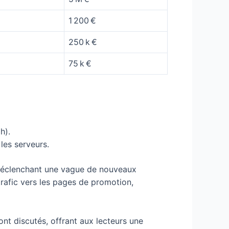
1 200 €
250 k €
75 k €
h).
les serveurs.
 déclenchant une vague de nouveaux
 trafic vers les pages de promotion,
nt discutés, offrant aux lecteurs une