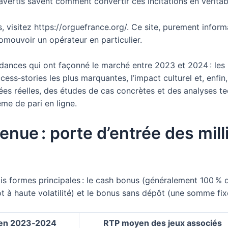
 avertis savent comment convertir ces incitations en véritab
s, visitez https://orguefrance.org/. Ce site, purement infor
omouvoir un opérateur en particulier.
ndances qui ont façonné le marché entre 2023 et 2024 : le
ccess‑stories les plus marquantes, l’impact culturel et, enfi
ées réelles, des études de cas concrètes et des analyses 
me de pari en ligne.
enue : porte d’entrée des mill
is formes principales : le cash bonus (généralement 100 % d
ot à haute volatilité) et le bonus sans dépôt (une somme f
en 2023‑2024
RTP moyen des jeux associés