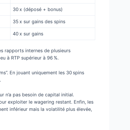
30 x (déposé + bonus)
35 x sur gains des spins
40 x sur gains
s rapports internes de plusieurs
eu à RTP supérieur à 96 %.
ms”. En jouant uniquement les 30 spins
.
r n’a pas besoin de capital initial.
ur exploiter le wagering restant. Enfin, les
nt inférieur mais la volatilité plus élevée,