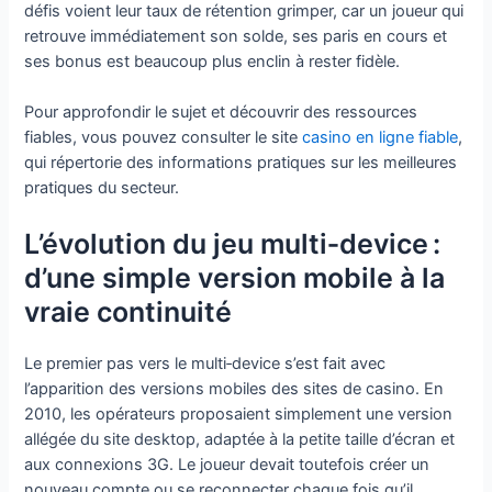
défis voient leur taux de rétention grimper, car un joueur qui
retrouve immédiatement son solde, ses paris en cours et
ses bonus est beaucoup plus enclin à rester fidèle.
Pour approfondir le sujet et découvrir des ressources
fiables, vous pouvez consulter le site
casino en ligne fiable
,
qui répertorie des informations pratiques sur les meilleures
pratiques du secteur.
L’évolution du jeu multi‑device :
d’une simple version mobile à la
vraie continuité
Le premier pas vers le multi‑device s’est fait avec
l’apparition des versions mobiles des sites de casino. En
2010, les opérateurs proposaient simplement une version
allégée du site desktop, adaptée à la petite taille d’écran et
aux connexions 3G. Le joueur devait toutefois créer un
nouveau compte ou se reconnecter chaque fois qu’il