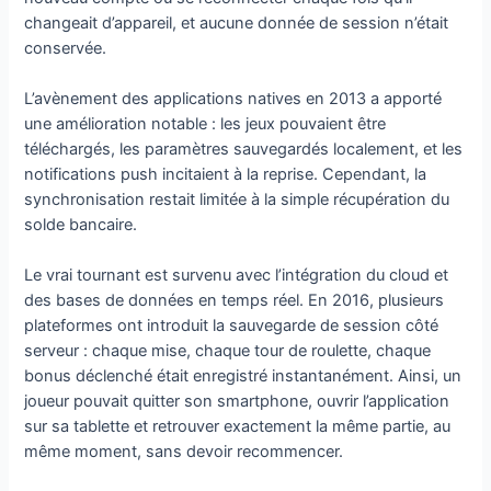
changeait d’appareil, et aucune donnée de session n’était
conservée.
L’avènement des applications natives en 2013 a apporté
une amélioration notable : les jeux pouvaient être
téléchargés, les paramètres sauvegardés localement, et les
notifications push incitaient à la reprise. Cependant, la
synchronisation restait limitée à la simple récupération du
solde bancaire.
Le vrai tournant est survenu avec l’intégration du cloud et
des bases de données en temps réel. En 2016, plusieurs
plateformes ont introduit la sauvegarde de session côté
serveur : chaque mise, chaque tour de roulette, chaque
bonus déclenché était enregistré instantanément. Ainsi, un
joueur pouvait quitter son smartphone, ouvrir l’application
sur sa tablette et retrouver exactement la même partie, au
même moment, sans devoir recommencer.