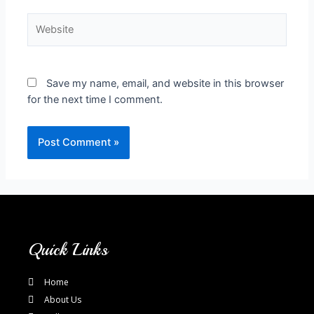
Save my name, email, and website in this browser
for the next time I comment.
Quick Links
Home
About Us