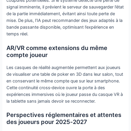
coupures potentielles. Si le système détecte une perte de
signal imminente, il prévient le serveur de sauvegarder l’état
de la partie immédiatement, évitant ainsi toute perte de
mise. De plus, l’IA peut recommander des jeux adaptés à la
bande passante disponible, optimisant l’expérience en
temps réel.
AR/VR comme extensions du même
compte joueur
Les casques de réalité augmentée permettent aux joueurs
de visualiser une table de poker en 3D dans leur salon, tout
en conservant le même compte que sur leur smartphone.
Cette continuité cross‑device ouvre la porte à des
expériences immersives où le joueur passe du casque VR à
la tablette sans jamais devoir se reconnecter.
Perspectives réglementaires et attentes
des joueurs pour 2025‑2027