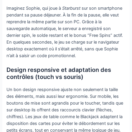
Imaginez Sophie, qui joue à
Starburst
sur son smartphone
pendant sa pause déjeuner. À la fin de la pause, elle veut
reprendre la même partie sur son PC. Grâce à la
sauvegarde automatique, le serveur a enregistré son
dernier spin, le solde restant et le bonus “Free Spins” actif.
En quelques secondes, le jeu se charge sur le navigateur
desktop exactement où il s’était arrêté, sans que Sophie
n’ait à saisir un code promotionnel.
Design responsive et adaptation des
contrôles (touch vs souris)
Un bon design responsive ajuste non seulement la taille
des éléments, mais aussi leur ergonomie. Sur mobile, les
boutons de mise sont agrandis pour le toucher, tandis que
sur desktop ils offrent des raccourcis clavier (flèches,
chiffres). Les jeux de table comme le Blackjack adaptent la
disposition des cartes pour éviter le débordement sur les
petits écrans, tout en conservant la même logique de jeu.