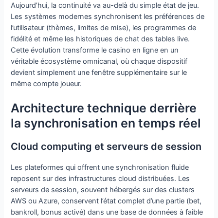
Aujourd’hui, la continuité va au-delà du simple état de jeu.
Les systèmes modernes synchronisent les préférences de
l’utilisateur (thèmes, limites de mise), les programmes de
fidélité et même les historiques de chat des tables live.
Cette évolution transforme le casino en ligne en un
véritable écosystème omnicanal, où chaque dispositif
devient simplement une fenêtre supplémentaire sur le
même compte joueur.
Architecture technique derrière
la synchronisation en temps réel
Cloud computing et serveurs de session
Les plateformes qui offrent une synchronisation fluide
reposent sur des infrastructures cloud distribuées. Les
serveurs de session, souvent hébergés sur des clusters
AWS ou Azure, conservent l’état complet d’une partie (bet,
bankroll, bonus activé) dans une base de données à faible