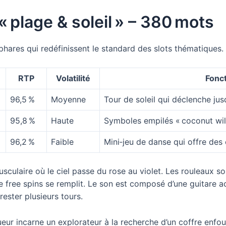
« plage & soleil » – 380 mots
 phares qui redéfinissent le standard des slots thématiques.
RTP
Volatilité
Fonct
96,5 %
Moyenne
Tour de soleil qui déclenche jus
95,8 %
Haute
Symboles empilés « coconut wil
96,2 %
Faible
Mini‑jeu de danse qui offre des
sculaire où le ciel passe du rose au violet. Les rouleaux 
de free spins se remplit. Le son est composé d’une guitare 
rester plusieurs tours.
oueur incarne un explorateur à la recherche d’un coffre enfo