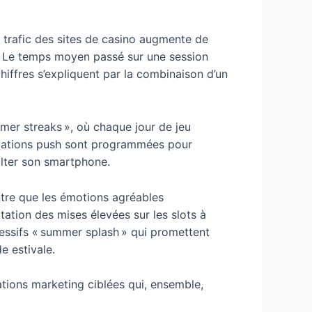
e trafic des sites de casino augmente de
t. Le temps moyen passé sur une session
hiffres s’expliquent par la combinaison d’un
mer streaks », où chaque jour de jeu
fications push sont programmées pour
ulter son smartphone.
montre que les émotions agréables
ation des mises élevées sur les slots à
essifs « summer splash » qui promettent
e estivale.
tations marketing ciblées qui, ensemble,