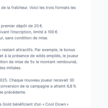
e la fraîcheur. Voici les trois formats les
e premier dépôt de 20 €.
nt l’inscription, limité à 100 €.
ur, sans condition de mise.
 restant attractifs. Par exemple, le bonus
 à la présence de wilds empilés, le joueur
dition de mise de 5x le montant remboursé,
s initiales.
 2025. Chaque nouveau joueur recevait 30
conversion de la campagne a atteint 6,8 %
ée précédente.
s Gold bénéficient d’un « Cool Down »