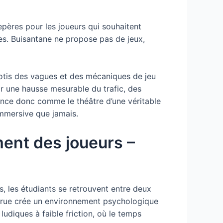
pères pour les joueurs qui souhaitent
res. Buisantane ne propose pas de jeux,
otis des vagues et des mécaniques de jeu
ar une hausse mesurable du trafic, des
once donc comme le théâtre d’une véritable
immersive que jamais.
ement des joueurs –
s, les étudiants se retrouvent entre deux
accrue crée un environnement psychologique
ludiques à faible friction, où le temps