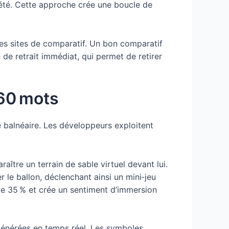
’été. Cette approche crée une boucle de
 des sites de comparatif. Un bon comparatif
 de retrait immédiat, qui permet de retirer
360 mots
me balnéaire. Les développeurs exploitent
ître un terrain de sable virtuel devant lui.
 le ballon, déclenchant ainsi un mini‑jeu
de 35 % et crée un sentiment d’immersion
 générées en temps réel. Les symboles