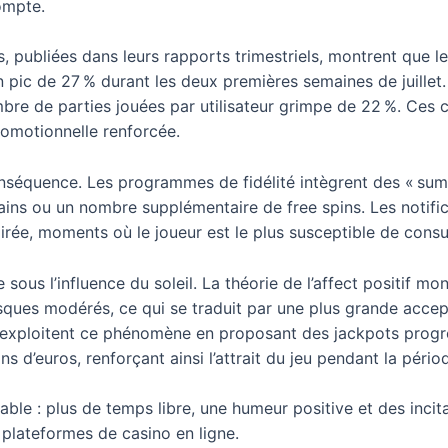
ompte.
, publiées dans leurs rapports trimestriels, montrent que l
n pic de 27 % durant les deux premières semaines de juille
bre de parties jouées par utilisateur grimpe de 22 %. Ces c
romotionnelle renforcée.
conséquence. Les programmes de fidélité intègrent des « sum
gains ou un nombre supplémentaire de free spins. Les noti
irée, moments où le joueur est le plus susceptible de cons
e sous l’influence du soleil. La théorie de l’affect positif 
ques modérés, ce qui se traduit par une plus grande accept
s exploitent ce phénomène en proposant des jackpots progr
s d’euros, renforçant ainsi l’attrait du jeu pendant la périod
rable : plus de temps libre, une humeur positive et des inci
s plateformes de casino en ligne.