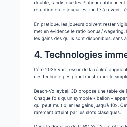
doublé, tandis que les Platinum obtiennen
rétention où le joueur est incité à revenir 
En pratique, les joueurs doivent rester vig
met en évidence le ratio bonus / wagering, 
les gains dès qu’ils sont disponibles, sans a
4. Technologies imme
L’été 2025 voit l’essor de la réalité augmen
ces technologies pour transformer le simpl
Beach‑Volleyball 3D propose une table de je
Chaque fois qu’un symbole « ballon » appara
qui peut multiplier les gains jusqu’à 10x.
rarement atteint par les slots classiques.
Dans le domaine de la RV, Surf’s Up place l