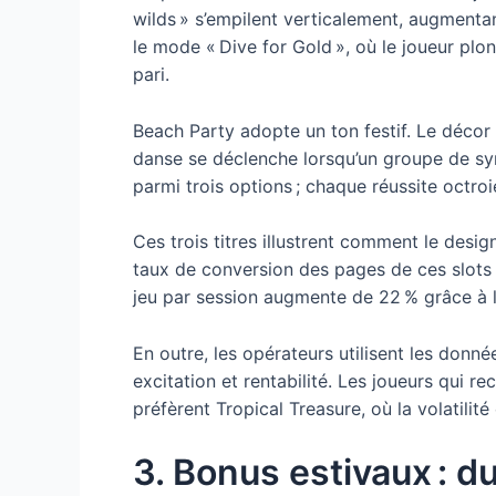
wilds » s’empilent verticalement, augment
le mode « Dive for Gold », où le joueur plo
pari.
Beach Party adopte un ton festif. Le décor 
danse se déclenche lorsqu’un groupe de sym
parmi trois options ; chaque réussite octroi
Ces trois titres illustrent comment le desi
taux de conversion des pages de ces slots
jeu par session augmente de 22 % grâce à l
En outre, les opérateurs utilisent les donnée
excitation et rentabilité. Les joueurs qui 
préfèrent Tropical Treasure, où la volatilit
3. Bonus estivaux : d