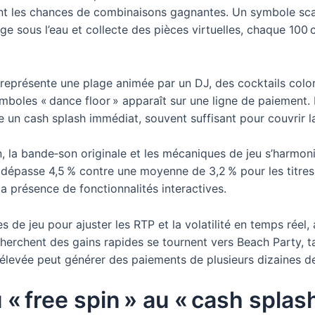
ant les chances de combinaisons gagnantes. Un symbole sca
nge sous l’eau et collecte des pièces virtuelles, chaque 10
représente une plage animée par un DJ, des cocktails coloré
boles « dance floor » apparaît sur une ligne de paiement. 
e un cash splash immédiat, souvent suffisant pour couvrir la 
gn, la bande‑son originale et les mécaniques de jeu s’harmoni
 dépasse 4,5 % contre une moyenne de 3,2 % pour les titres
a présence de fonctionnalités interactives.
s de jeu pour ajuster les RTP et la volatilité en temps réel, 
recherchent des gains rapides se tournent vers Beach Party, 
é élevée peut générer des paiements de plusieurs dizaines de 
u « free spin » au « cash spla