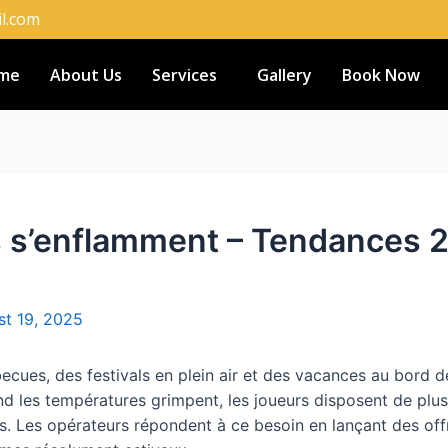
l.com
me
About Us
Services
Gallery
Book Now
ots s’enflamment – Tendances 
st 19, 2025
ecues, des festivals en plein air et des vacances au bord de 
nd les températures grimpent, les joueurs disposent de plus
s. Les opérateurs répondent à ce besoin en lançant des off