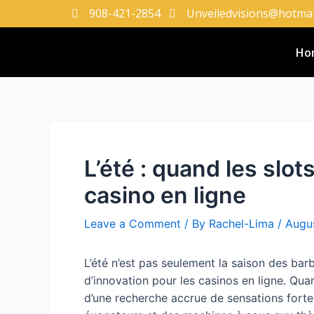
908-421-2854
Unveiledvisions@hotmai
Ho
L’été : quand les sl
casino en ligne
Leave a Comment
/ By
Rachel-Lima
/
Augu
L’été n’est pas seulement la saison des barb
d’innovation pour les casinos en ligne. Qua
d’une recherche accrue de sensations forte