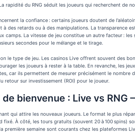
 La rapidité du RNG séduit les joueurs qui recherchent de
ncernent la confiance : certains joueurs doutent de l’aléatoi
t à des retards ou à des manipulations. La transparence est 
ux camps. La vitesse de jeu constitue un autre facteur : les
usieurs secondes pour le mélange et le tirage.
lon le type de jeu. Les casinos Live offrent souvent des b
courager les joueurs à rester à la table. En revanche, les 
rtes, car ils permettent de mesurer précisément le nombre d
du retour sur investissement (ROI) pour le joueur.
 de bienvenue : Live vs RNG 
nt qui attire les nouveaux joueurs. Le format le plus répa
d fixé. À côté, les tours gratuits (souvent 20 à 100 spins) s
la première semaine sont courants chez les plateformes Liv