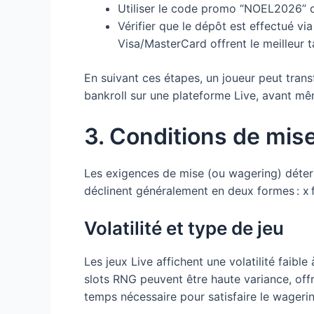
Utiliser le code promo “NOEL2026” q
Vérifier que le dépôt est effectué v
Visa/MasterCard offrent le meilleur t
En suivant ces étapes, un joueur peut tran
bankroll sur une plateforme Live, avant m
3. Conditions de mise
Les exigences de mise (ou wagering) détermi
déclinent généralement en deux formes : x fo
Volatilité et type de jeu
Les jeux Live affichent une volatilité faible
slots RNG peuvent être haute variance, off
temps nécessaire pour satisfaire le wagerin