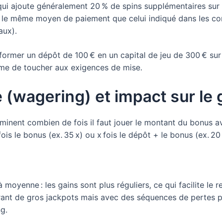
ui ajoute généralement 20 % de spins supplémentaires sur 
ia le même moyen de paiement que celui indiqué dans les co
aux).
sformer un dépôt de 100 € en un capital de jeu de 300 € sur
ême de toucher aux exigences de mise.
 (wagering) et impact sur le 
nent combien de fois il faut jouer le montant du bonus avan
is le bonus (ex. 35 x) ou x fois le dépôt + le bonus (ex. 20 
 à moyenne : les gains sont plus réguliers, ce qui facilite l
rant de gros jackpots mais avec des séquences de pertes pl
g.