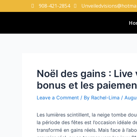
908-421-2854
Unveiledvisions@hotmai
Ho
Noël des gains : Live
bonus et les paiemen
Leave a Comment
/ By
Rachel-Lima
/
Augus
Les lumières scintillent, la neige tombe do
la période des fêtes est l’occasion idéale d
transformé en gains réels. Mais face à l’abo