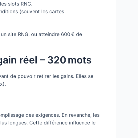
les slots RNG.
nditions (souvent les cartes
 un site RNG, ou atteindre 600 € de
gain réel – 320 mots
t de pouvoir retirer les gains. Elles se
x).
e remplissage des exigences. En revanche, les
us longues. Cette différence influence le