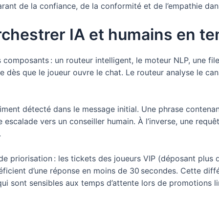
ant de la confiance, de la conformité et de l’empathie dan
rchestrer IA et humains en t
omposants : un routeur intelligent, le moteur NLP, une file 
 dès que le joueur ouvre le chat. Le routeur analyse le cana
ntiment détecté dans le message initial. Une phrase contena
escalade vers un conseiller humain. À l’inverse, une requêt
.
 priorisation : les tickets des joueurs VIP (déposant plus 
éficient d’une réponse en moins de 30 secondes. Cette diffé
 qui sont sensibles aux temps d’attente lors de promotions l