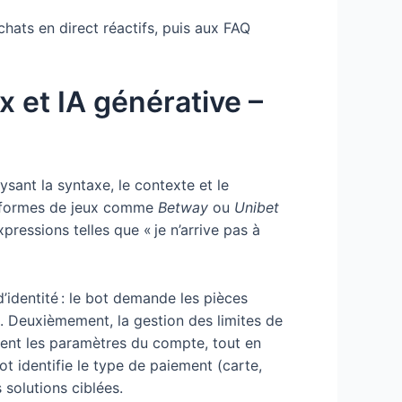
chats en direct réactifs, puis aux FAQ
x et IA générative –
sant la syntaxe, le contexte et le
ateformes de jeux comme
Betway
ou
Unibet
ressions telles que « je n’arrive pas à
’identité : le bot demande les pièces
el. Deuxièmement, la gestion des limites de
ément les paramètres du compte, tout en
t identifie le type de paiement (carte,
 solutions ciblées.