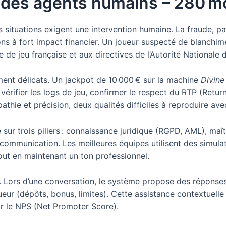
e des agents humains – 280 m
s situations exigent une intervention humaine. La fraude, p
 à fort impact financier. Un joueur suspecté de blanchime
 de jeu française et aux directives de l’Autorité Nationale 
ement délicats. Un jackpot de 10 000 € sur la machine
Divine
vérifier les logs de jeu, confirmer le respect du RTP (Return
hie et précision, deux qualités difficiles à reproduire ave
ur trois piliers : connaissance juridique (RGPD, AML), maîtr
 communication. Les meilleures équipes utilisent des simula
tout en maintenant un ton professionnel.
ne. Lors d’une conversation, le système propose des réponse
oueur (dépôts, bonus, limites). Cette assistance contextuell
ar le NPS (Net Promoter Score).