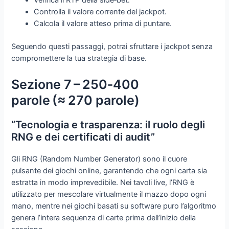
Verifica il RTP della side‑bet.
Controlla il valore corrente del jackpot.
Calcola il valore atteso prima di puntare.
Seguendo questi passaggi, potrai sfruttare i jackpot senza
compromettere la tua strategia di base.
Sezione 7 – 250‑400
parole (≈ 270 parole)
“Tecnologia e trasparenza: il ruolo degli
RNG e dei certificati di audit”
Gli RNG (Random Number Generator) sono il cuore
pulsante dei giochi online, garantendo che ogni carta sia
estratta in modo imprevedibile. Nei tavoli live, l’RNG è
utilizzato per mescolare virtualmente il mazzo dopo ogni
mano, mentre nei giochi basati su software puro l’algoritmo
genera l’intera sequenza di carte prima dell’inizio della