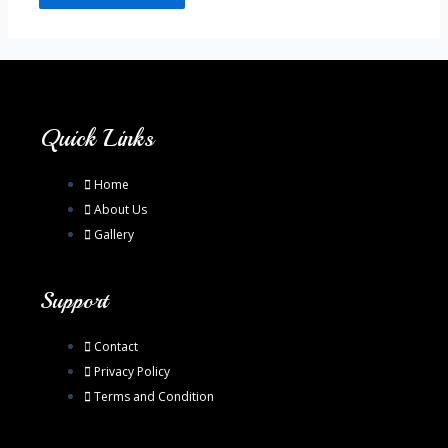
Quick Links
Home
About Us
Gallery
Support
Contact
Privacy Policy
Terms and Condition