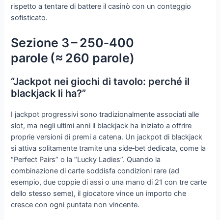
rispetto a tentare di battere il casinò con un conteggio
sofisticato.
Sezione 3 – 250‑400
parole (≈ 260 parole)
“Jackpot nei giochi di tavolo: perché il
blackjack li ha?”
I jackpot progressivi sono tradizionalmente associati alle
slot, ma negli ultimi anni il blackjack ha iniziato a offrire
proprie versioni di premi a catena. Un jackpot di blackjack
si attiva solitamente tramite una side‑bet dedicata, come la
“Perfect Pairs” o la “Lucky Ladies”. Quando la
combinazione di carte soddisfa condizioni rare (ad
esempio, due coppie di assi o una mano di 21 con tre carte
dello stesso seme), il giocatore vince un importo che
cresce con ogni puntata non vincente.