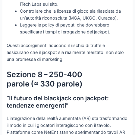
iTech Labs sul sito.
Controllare che la licenza di gioco sia rilasciata da
un’autorità riconosciuta (MGA, UKGC, Curacao).
Leggere le policy di payout, che dovrebbero
specificare i tempi di erogazione del jackpot.
Questi accorgimenti riducono il rischio di truffe e
assicurano che il jackpot sia realmente meritato, non solo
una promessa di marketing.
Sezione 8 – 250‑400
parole (≈ 330 parole)
“Il futuro del blackjack con jackpot:
tendenze emergenti”
L’integrazione della realtà aumentata (AR) sta trasformando
il modo in cui i giocatori interagiscono con il tavolo.
Piattaforme come NetEnt stanno sperimentando tavoli AR