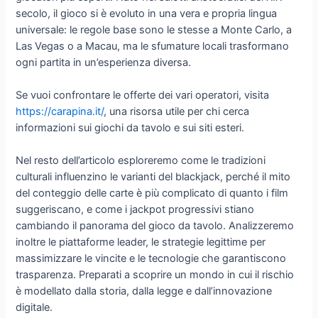
secolo, il gioco si è evoluto in una vera e propria lingua
universale: le regole base sono le stesse a Monte Carlo, a
Las Vegas o a Macau, ma le sfumature locali trasformano
ogni partita in un’esperienza diversa.
Se vuoi confrontare le offerte dei vari operatori, visita
https://carapina.it/
, una risorsa utile per chi cerca
informazioni sui giochi da tavolo e sui siti esteri.
Nel resto dell’articolo esploreremo come le tradizioni
culturali influenzino le varianti del blackjack, perché il mito
del conteggio delle carte è più complicato di quanto i film
suggeriscano, e come i jackpot progressivi stiano
cambiando il panorama del gioco da tavolo. Analizzeremo
inoltre le piattaforme leader, le strategie legittime per
massimizzare le vincite e le tecnologie che garantiscono
trasparenza. Preparati a scoprire un mondo in cui il rischio
è modellato dalla storia, dalla legge e dall’innovazione
digitale.