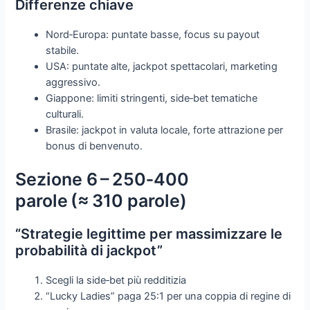
Differenze chiave
Nord‑Europa: puntate basse, focus su payout
stabile.
USA: puntate alte, jackpot spettacolari, marketing
aggressivo.
Giappone: limiti stringenti, side‑bet tematiche
culturali.
Brasile: jackpot in valuta locale, forte attrazione per
bonus di benvenuto.
Sezione 6 – 250‑400
parole (≈ 310 parole)
“Strategie legittime per massimizzare le
probabilità di jackpot”
Scegli la side‑bet più redditizia
“Lucky Ladies” paga 25:1 per una coppia di regine di