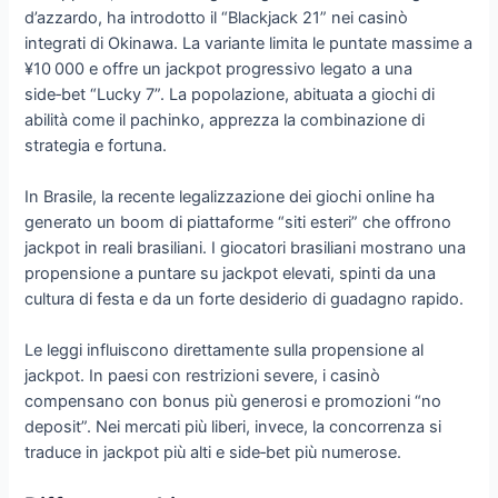
d’azzardo, ha introdotto il “Blackjack 21” nei casinò
integrati di Okinawa. La variante limita le puntate massime a
¥10 000 e offre un jackpot progressivo legato a una
side‑bet “Lucky 7”. La popolazione, abituata a giochi di
abilità come il pachinko, apprezza la combinazione di
strategia e fortuna.
In Brasile, la recente legalizzazione dei giochi online ha
generato un boom di piattaforme “siti esteri” che offrono
jackpot in reali brasiliani. I giocatori brasiliani mostrano una
propensione a puntare su jackpot elevati, spinti da una
cultura di festa e da un forte desiderio di guadagno rapido.
Le leggi influiscono direttamente sulla propensione al
jackpot. In paesi con restrizioni severe, i casinò
compensano con bonus più generosi e promozioni “no
deposit”. Nei mercati più liberi, invece, la concorrenza si
traduce in jackpot più alti e side‑bet più numerose.