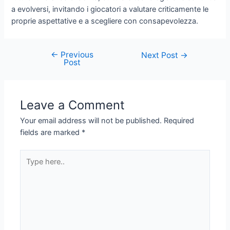
a evolversi, invitando i giocatori a valutare criticamente le
proprie aspettative e a scegliere con consapevolezza.
←
Previous
Next Post
→
Post
Leave a Comment
Your email address will not be published.
Required
fields are marked
*