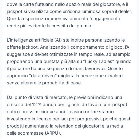
dove le carte fluttuano nello spazio reale del giocatore, e il
jackpot si visualizza come un’icona luminosa sopra il dealer.
Questa esperienza immersiva aumenta l’engagement e
rende più evidente la crescita del premio.
L’intelligenza artificiale (AI) sta inoltre personalizzando le
offerte jackpot. Analizzando il comportamento di gioco, l’AI
suggerisce side‑bet ottimizzate in tempo reale, ad esempio
proponendo una puntata più alta su “Lucky Ladies” quando
il giocatore ha una sequenza di mani favorevoli. Questo
approccio “data‑driven” migliora la percezione di valore
senza alterare le probabilità di base.
Dal punto di vista di mercato, le previsioni indicano una
crescita del 12 % annuo per i giochi da tavolo con jackpot
entro i prossimi cinque anni. I casinò online stanno
investendo in licenze per jackpot progressivi, poiché questi
prodotti aumentano la retention dei giocatori e la media
delle scommesse (ARPU).