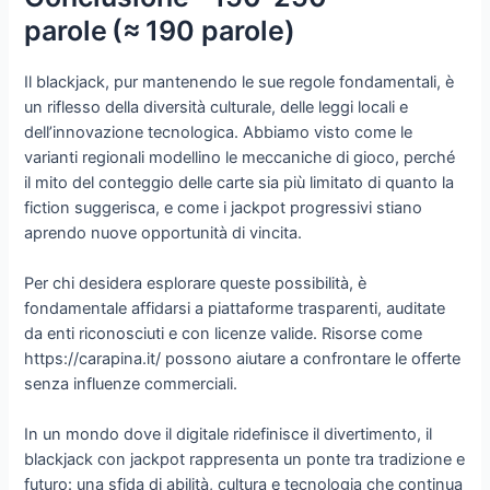
parole (≈ 190 parole)
Il blackjack, pur mantenendo le sue regole fondamentali, è
un riflesso della diversità culturale, delle leggi locali e
dell’innovazione tecnologica. Abbiamo visto come le
varianti regionali modellino le meccaniche di gioco, perché
il mito del conteggio delle carte sia più limitato di quanto la
fiction suggerisca, e come i jackpot progressivi stiano
aprendo nuove opportunità di vincita.
Per chi desidera esplorare queste possibilità, è
fondamentale affidarsi a piattaforme trasparenti, auditate
da enti riconosciuti e con licenze valide. Risorse come
https://carapina.it/ possono aiutare a confrontare le offerte
senza influenze commerciali.
In un mondo dove il digitale ridefinisce il divertimento, il
blackjack con jackpot rappresenta un ponte tra tradizione e
futuro: una sfida di abilità, cultura e tecnologia che continua