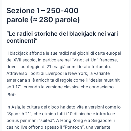
Sezione 1 – 250‑400
parole (≈ 280 parole)
“Le radici storiche del blackjack nei vari
continenti”
Il blackjack affonda le sue radici nei giochi di carte europei
del XVII secolo, in particolare nel “Vingt‑et‑Un” francese,
dove il punteggio di 21 era già considerato fortunato.
Attraverso i porti di Liverpool e New York, la variante
americana si è arricchita di regole come il “dealer must hit
soft 17”, creando la versione classica che conosciamo
oggi.
In Asia, la cultura del gioco ha dato vita a versioni come lo
“Spanish 21”, che elimina tutti i 10 di picche e introduce
bonus per mani “suited”. A Hong Kong e a Singapore, i
casinò live offrono spesso il “Pontoon”, una variante