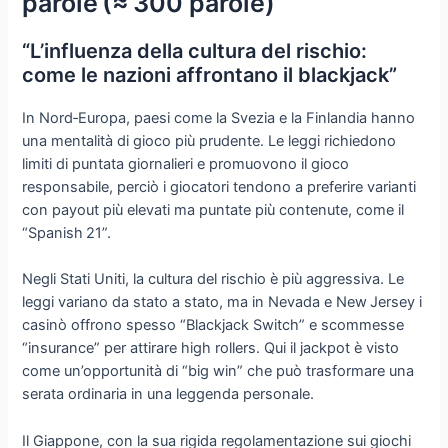
parole (≈ 300 parole)
“L’influenza della cultura del rischio:
come le nazioni affrontano il blackjack”
In Nord‑Europa, paesi come la Svezia e la Finlandia hanno
una mentalità di gioco più prudente. Le leggi richiedono
limiti di puntata giornalieri e promuovono il gioco
responsabile, perciò i giocatori tendono a preferire varianti
con payout più elevati ma puntate più contenute, come il
“Spanish 21”.
Negli Stati Uniti, la cultura del rischio è più aggressiva. Le
leggi variano da stato a stato, ma in Nevada e New Jersey i
casinò offrono spesso “Blackjack Switch” e scommesse
“insurance” per attirare high rollers. Qui il jackpot è visto
come un’opportunità di “big win” che può trasformare una
serata ordinaria in una leggenda personale.
Il Giappone, con la sua rigida regolamentazione sui giochi