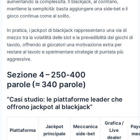
aumentando la complessità. Il blackjack, al contrario,
mantiene la semplicità: basta aggiungere una side‑bet e il
gioco continua come al solito.
In pratica, i jackpot di blackjack rappresentano una via di
mezzo tra la volatilità delle slot e la prevedibilità dei giochi di
tavolo, offrendo ai giocatori una motivazione extra per
restare al tavolo e sperimentare strategie di puntata più
aggressive.
Sezione 4 – 250‑400
parole (≈ 340 parole)
“Casi studio: le piattaforme leader che
offrono jackpot al blackjack”
Grafica /
Jackpot
Meccanica
Pay
Piattaforma
Live
principale
side‑bet
med
dealer