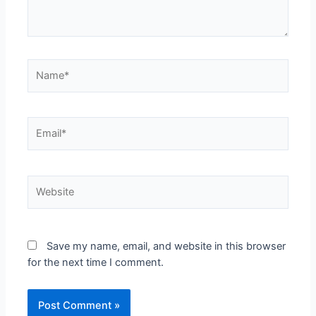
Save my name, email, and website in this browser
for the next time I comment.