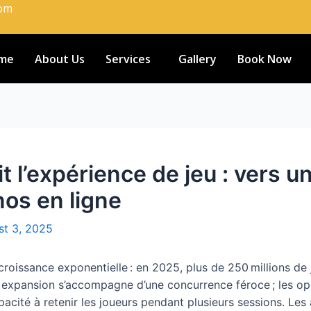
com
me
About Us
Services
Gallery
Book Now
t l’expérience de jeu : vers u
nos en ligne
st 3, 2025
roissance exponentielle : en 2025, plus de 250 millions de
e expansion s’accompagne d’une concurrence féroce ; les opé
cité à retenir les joueurs pendant plusieurs sessions. Les a