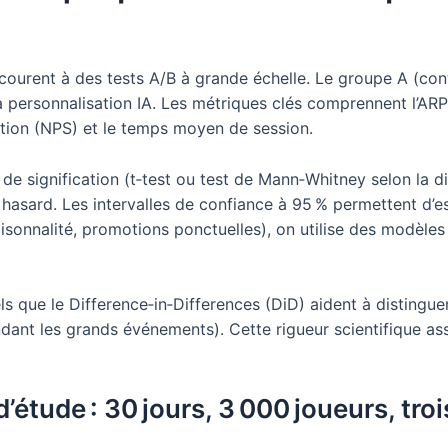
 recourent à des tests A/B à grande échelle. Le groupe A (con
a personnalisation IA. Les métriques clés comprennent l’ARP
action (NPS) et le temps moyen de session.
e signification (t‑test ou test de Mann‑Whitney selon la dis
hasard. Les intervalles de confiance à 95 % permettent d’es
isonnalité, promotions ponctuelles), on utilise des modèles 
s que le Difference‑in‑Differences (DiD) aident à distinguer
ndant les grands événements). Cette rigueur scientifique as
’étude : 30 jours, 3 000 joueurs, tro