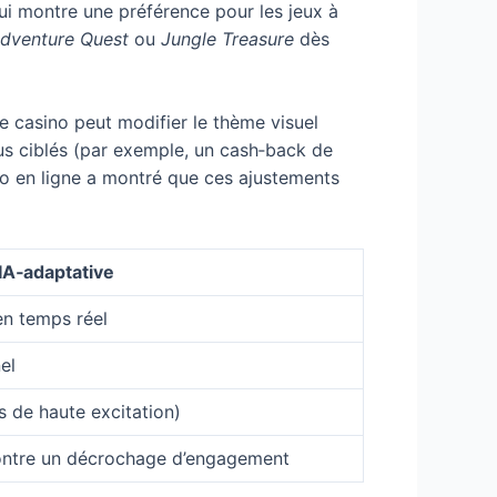
ui montre une préférence pour les jeux à
dventure Quest
ou
Jungle Treasure
dès
le casino peut modifier le thème visuel
nus ciblés (par exemple, un cash‑back de
no en ligne a montré que ces ajustements
IA‑adaptative
en temps réel
el
s de haute excitation)
montre un décrochage d’engagement