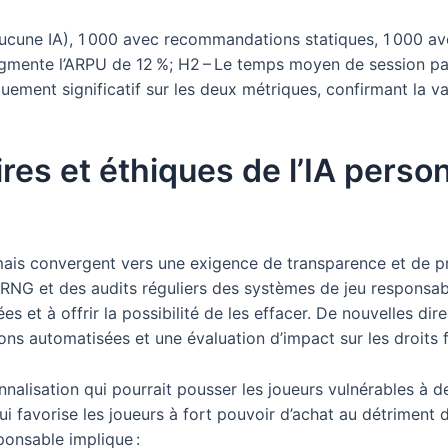
(aucune IA), 1 000 avec recommandations statiques, 1 000 a
ugmente l’ARPU de 12 %; H2 – Le temps moyen de session pa
iquement significatif sur les deux métriques, confirmant la v
res et éthiques de l’IA perso
re mais convergent vers une exigence de transparence et de 
RNG et des audits réguliers des systèmes de jeu responsab
es et à offrir la possibilité de les effacer. De nouvelles d
ions automatisées et une évaluation d’impact sur les droit
onnalisation qui pourrait pousser les joueurs vulnérables à 
 favorise les joueurs à fort pouvoir d’achat au détriment de
onsable implique :