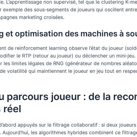
ble. L’apprentissage non supervisé, tel que le clustering K
par exemple des sous‑segments de joueurs qui oscillent ent
mpagnes marketing croisées.
ng et optimisation des machines à 
t de reinforcement learning observe l’état du joueur (solde,
é, modifier le RTP (retour au joueur) ou déclencher un mini‑j
es limites légales de RNG (générateur de nombres aléatoires
e volatilité qui maintiennent le joueur en jeu tout en resp
du parcours joueur : de la re
 réel
bord appuyés sur le filtrage collaboratif : si deux joueurs
e. Aujourd’hui, les algorithmes hybrides combinent ce filtra