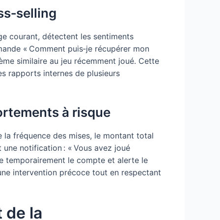
ss‑selling
ge courant, détectent les sentiments
demande « Comment puis‑je récupérer mon
hème similaire au jeu récemment joué. Cette
s rapports internes de plusieurs
ortements à risque
la fréquence des mises, le montant total
une notification : « Vous avez joué
que temporairement le compte et alerte le
 une intervention précoce tout en respectant
 de la