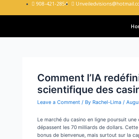
908-421-2854
Unveiledvisions@hotmail.
Ho
Comment l’IA redéfini
scientifique des casi
Leave a Comment
/ By
Rachel-Lima
/
Augu
Le marché du casino en ligne poursuit une c
dépassent les 70 milliards de dollars. Cett
bonus de bienvenue, mais surtout sur la capa