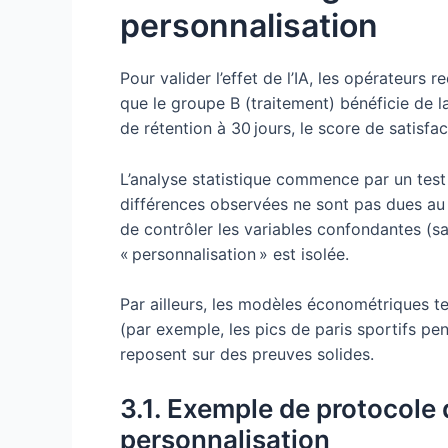
personnalisation
Pour valider l’effet de l’IA, les opérateurs
que le groupe B (traitement) bénéficie de l
de rétention à 30 jours, le score de satisf
L’analyse statistique commence par un test d
différences observées ne sont pas dues au 
de contrôler les variables confondantes (sa
« personnalisation » est isolée.
Par ailleurs, les modèles économétriques tel
(par exemple, les pics de paris sportifs pe
reposent sur des preuves solides.
3.1. Exemple de protocole d
personnalisation