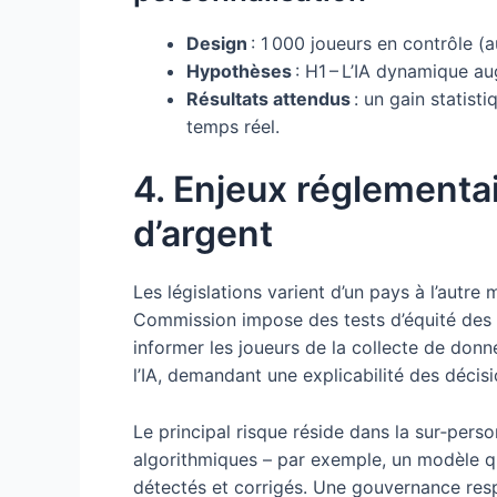
Design
: 1 000 joueurs en contrôle 
Hypothèses
: H1 – L’IA dynamique a
Résultats attendus
: un gain statist
temps réel.
4. Enjeux réglementai
d’argent
Les législations varient d’un pays à l’aut
Commission impose des tests d’équité des 
informer les joueurs de la collecte de donné
l’IA, demandant une explicabilité des décis
Le principal risque réside dans la sur‑pers
algorithmiques – par exemple, un modèle qui
détectés et corrigés. Une gouvernance resp