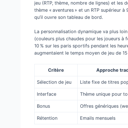
jeu (RTP, thème, nombre de lignes) et les 
thème « aventures » et un RTP supérieur à
qu’il ouvre son tableau de bord.
La personnalisation dynamique va plus loin 
(couleurs plus chaudes pour les joueurs à f
10 % sur les paris sportifs pendant les he
augmentaient le temps moyen de jeu de 15 %
Critère
Approche trad
Sélection de jeu
Liste fixe de titres po
Interface
Thème unique pour to
Bonus
Offres génériques (w
Rétention
Emails mensuels