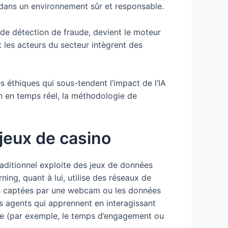
 dans un environnement sûr et responsable.
 de détection de fraude, devient le moteur
 les acteurs du secteur intègrent des
 éthiques qui sous-tendent l’impact de l’IA
ion en temps réel, la méthodologie de
 jeux de casino
traditionnel exploite des jeux de données
ing, quant à lui, utilise des réseaux de
es captées par une webcam ou les données
s agents qui apprennent en interagissant
nie (par exemple, le temps d’engagement ou