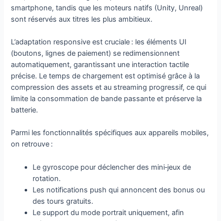
smartphone, tandis que les moteurs natifs (Unity, Unreal)
sont réservés aux titres les plus ambitieux.
L’adaptation responsive est cruciale : les éléments UI
(boutons, lignes de paiement) se redimensionnent
automatiquement, garantissant une interaction tactile
précise. Le temps de chargement est optimisé grâce à la
compression des assets et au streaming progressif, ce qui
limite la consommation de bande passante et préserve la
batterie.
Parmi les fonctionnalités spécifiques aux appareils mobiles,
on retrouve :
Le gyroscope pour déclencher des mini‑jeux de
rotation.
Les notifications push qui annoncent des bonus ou
des tours gratuits.
Le support du mode portrait uniquement, afin