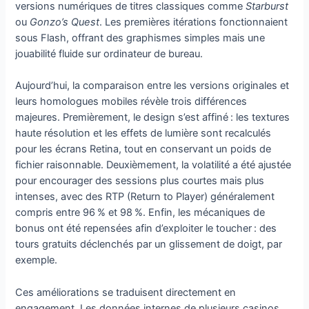
versions numériques de titres classiques comme
Starburst
ou
Gonzo’s Quest
. Les premières itérations fonctionnaient
sous Flash, offrant des graphismes simples mais une
jouabilité fluide sur ordinateur de bureau.
Aujourd’hui, la comparaison entre les versions originales et
leurs homologues mobiles révèle trois différences
majeures. Premièrement, le design s’est affiné : les textures
haute résolution et les effets de lumière sont recalculés
pour les écrans Retina, tout en conservant un poids de
fichier raisonnable. Deuxièmement, la volatilité a été ajustée
pour encourager des sessions plus courtes mais plus
intenses, avec des RTP (Return to Player) généralement
compris entre 96 % et 98 %. Enfin, les mécaniques de
bonus ont été repensées afin d’exploiter le toucher : des
tours gratuits déclenchés par un glissement de doigt, par
exemple.
Ces améliorations se traduisent directement en
engagement. Les données internes de plusieurs casinos