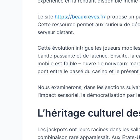
expérience en la rendant disponible même 
Le site
https://beauxreves.fr/
propose un pan
Cette ressource permet aux curieux de déc
serveur distant.
Cette évolution intrigue les joueurs mobiles
bande passante et de latence. Ensuite, la 
mobile est faible – ouvre de nouveaux march
pont entre le passé du casino et le présen
Nous examinerons, dans les sections suivante
l’impact sensoriel, la démocratisation par le
L’héritage culturel d
Les jackpots ont leurs racines dans les sal
combinaison rare apparaissait. Aux États-Un