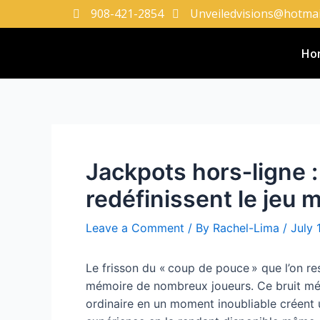
908-421-2854
Unveiledvisions@hotmai
Ho
Jackpots hors‑ligne :
redéfinissent le jeu 
Leave a Comment
/ By
Rachel-Lima
/
July 
Le frisson du « coup de pouce » que l’on re
mémoire de nombreux joueurs. Ce bruit méca
ordinaire en un moment inoubliable créent un