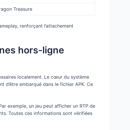
ragon Treasure
meplay, renforçant l’attachement
nes hors‑ligne
cessaires localement. Le cœur du système
nt d’être embarqué dans le fichier APK. Ce
 Par exemple, un jeu peut afficher un RTP de
ants. Toutes ces informations sont vérifiées