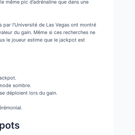
 le même pic d’adrénaline que dans une
s par l’Université de Las Vegas ont montré
valeur du gain. Même si ces recherches ne
lus le joueur estime que le jackpot est
ackpot.
n mode sombre.
e déploient lors du gain.
érémonial.
kpots