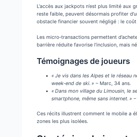
L’accès aux jackpots n’est plus limité aux 
reste faible, peuvent désormais profiter d
obstacle financier souvent négligé : le coû
Les micro‑transactions permettent d’acheter 
barrière réduite favorise l’inclusion, mais 
Témoignages de joueurs
« Je vis dans les Alpes et le réseau 
week‑end de ski. »
– Marc, 34 ans.
« Dans mon village du Limousin, le se
smartphone, même sans internet. »
– 
Ces récits illustrent comment le mobile a é
zones les plus isolées.