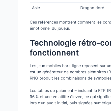
Asie
Dragon doré
Ces références montrent comment les conce
émotionnel du joueur.
Technologie rétro‑co
fonctionnent
Les jeux mobiles hors‑ligne reposent sur u
est un générateur de nombres aléatoires (R
RNG produit les combinaisons de symboles e
Les tables de paiement – incluant le RTP (R
96 % et une volatilité élevée, ce qui signif
lors d’un audit initial, puis signées numériq