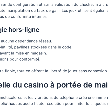
chier de configuration et sur la validation du checksum à ch
te manipulation du taux de gain. Les jeux utilisent égalem
les de conformité internes.
gie hors‑ligne
é, aucune dépendance réseau.
latilité, paylines stockées dans le code.
 avant la mise en magasin.
sions pour conformité.
 fiable, tout en offrant la liberté de jouer sans connexion.
lle du casino à portée de ma
s multicolores et les vibrations du téléphone crée une imme
bliothèques audio haute résolution pour imiter le cliquetis