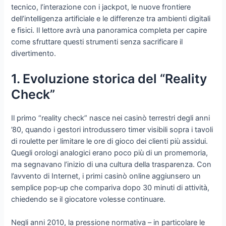
tecnico, l’interazione con i jackpot, le nuove frontiere
dell’intelligenza artificiale e le differenze tra ambienti digitali
e fisici. Il lettore avrà una panoramica completa per capire
come sfruttare questi strumenti senza sacrificare il
divertimento.
1. Evoluzione storica del “Reality
Check”
Il primo “reality check” nasce nei casinò terrestri degli anni
’80, quando i gestori introdussero timer visibili sopra i tavoli
di roulette per limitare le ore di gioco dei clienti più assidui.
Quegli orologi analogici erano poco più di un promemoria,
ma segnavano l’inizio di una cultura della trasparenza. Con
l’avvento di Internet, i primi casinò online aggiunsero un
semplice pop‑up che compariva dopo 30 minuti di attività,
chiedendo se il giocatore volesse continuare.
Negli anni 2010, la pressione normativa – in particolare le