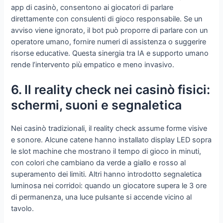
app di casinò, consentono ai giocatori di parlare
direttamente con consulenti di gioco responsabile. Se un
avviso viene ignorato, il bot può proporre di parlare con un
operatore umano, fornire numeri di assistenza o suggerire
risorse educative. Questa sinergia tra IA e supporto umano
rende l’intervento più empatico e meno invasivo.
6. Il reality check nei casinò fisici:
schermi, suoni e segnaletica
Nei casinò tradizionali, il reality check assume forme visive
e sonore. Alcune catene hanno installato display LED sopra
le slot machine che mostrano il tempo di gioco in minuti,
con colori che cambiano da verde a giallo e rosso al
superamento dei limiti. Altri hanno introdotto segnaletica
luminosa nei corridoi: quando un giocatore supera le 3 ore
di permanenza, una luce pulsante si accende vicino al
tavolo.