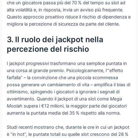
che un giocatore passa più del 70 % del tempo su slot ad
alta volatilità e, in risposta, invia un avviso più frequente.
Questo approccio proattivo riduce il rischio di dipendenza e
migliora la percezione di sicurezza da parte del cliente.
3. Il ruolo dei jackpot nella
percezione del rischio
I jackpot progressivi trasformano una semplice puntata in
una corsa al grande premio. Psicologicamente, l’“effetto
farfalla” – la convinzione che una piccola scommessa
possa generare un cambiamento di vita – amplifica il bias di
ottimismo, spingendo i giocatori a ignorare i segnali di
avvertimento. Quando il jackpot di una slot come
Mega
Moolah
supera i €12 milioni, la maggior parte dei giocatori
aumenta la puntata media del 35 % rispetto alla norma.
Studi recenti mostrano che, durante le ore in cui un jackpot
è “in hot”, le puntate totali su quelle slot crescono del 28 %