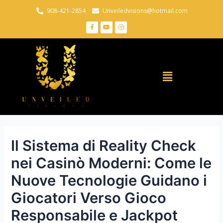
908-421-2854
Unveiledvisions@hotmail.com
Il Sistema di Reality Check
nei Casinò Moderni: Come le
Nuove Tecnologie Guidano i
Giocatori Verso Gioco
Responsabile e Jackpot