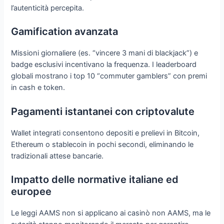
l’autenticità percepita.
Gamification avanzata
Missioni giornaliere (es. “vincere 3 mani di blackjack”) e
badge esclusivi incentivano la frequenza. I leaderboard
globali mostrano i top 10 “commuter gamblers” con premi
in cash e token.
Pagamenti istantanei con criptovalute
Wallet integrati consentono depositi e prelievi in Bitcoin,
Ethereum o stablecoin in pochi secondi, eliminando le
tradizionali attese bancarie.
Impatto delle normative italiane ed
europee
Le leggi AAMS non si applicano ai casinò non AAMS, ma le