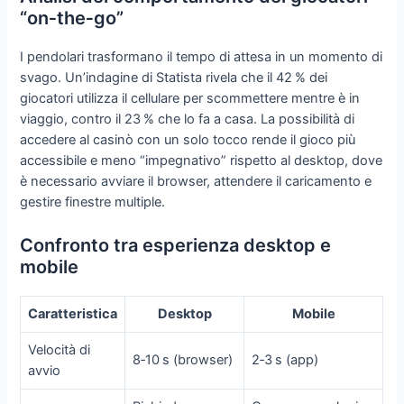
“on‑the‑go”
I pendolari trasformano il tempo di attesa in un momento di
svago. Un’indagine di Statista rivela che il 42 % dei
giocatori utilizza il cellulare per scommettere mentre è in
viaggio, contro il 23 % che lo fa a casa. La possibilità di
accedere al casinò con un solo tocco rende il gioco più
accessibile e meno “impegnativo” rispetto al desktop, dove
è necessario avviare il browser, attendere il caricamento e
gestire finestre multiple.
Confronto tra esperienza desktop e
mobile
Caratteristica
Desktop
Mobile
Velocità di
8‑10 s (browser)
2‑3 s (app)
avvio