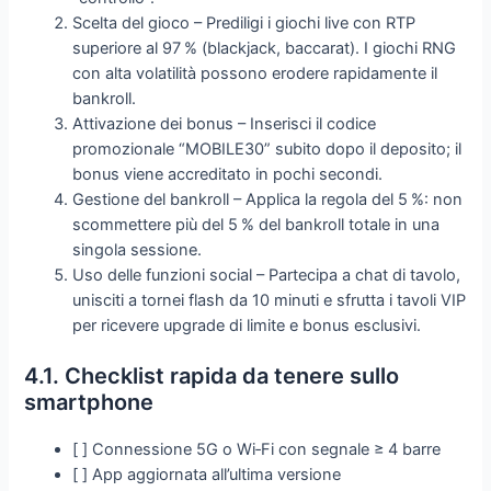
Scelta del gioco – Prediligi i giochi live con RTP
superiore al 97 % (blackjack, baccarat). I giochi RNG
con alta volatilità possono erodere rapidamente il
bankroll.
Attivazione dei bonus – Inserisci il codice
promozionale “MOBILE30” subito dopo il deposito; il
bonus viene accreditato in pochi secondi.
Gestione del bankroll – Applica la regola del 5 %: non
scommettere più del 5 % del bankroll totale in una
singola sessione.
Uso delle funzioni social – Partecipa a chat di tavolo,
unisciti a tornei flash da 10 minuti e sfrutta i tavoli VIP
per ricevere upgrade di limite e bonus esclusivi.
4.1. Checklist rapida da tenere sullo
smartphone
[ ] Connessione 5G o Wi‑Fi con segnale ≥ 4 barre
[ ] App aggiornata all’ultima versione