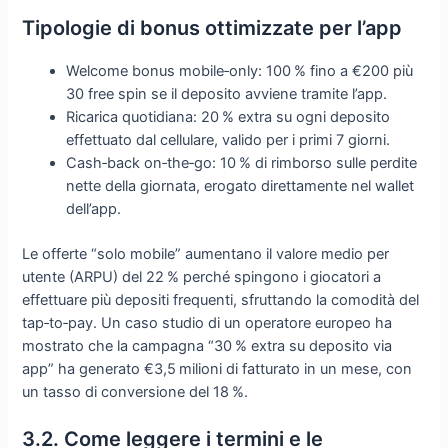
Tipologie di bonus ottimizzate per l’app
Welcome bonus mobile‑only: 100 % fino a €200 più
30 free spin se il deposito avviene tramite l’app.
Ricarica quotidiana: 20 % extra su ogni deposito
effettuato dal cellulare, valido per i primi 7 giorni.
Cash‑back on‑the‑go: 10 % di rimborso sulle perdite
nette della giornata, erogato direttamente nel wallet
dell’app.
Le offerte “solo mobile” aumentano il valore medio per
utente (ARPU) del 22 % perché spingono i giocatori a
effettuare più depositi frequenti, sfruttando la comodità del
tap‑to‑pay. Un caso studio di un operatore europeo ha
mostrato che la campagna “30 % extra su deposito via
app” ha generato €3,5 milioni di fatturato in un mese, con
un tasso di conversione del 18 %.
3.2. Come leggere i termini e le