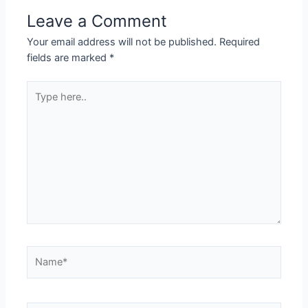
Leave a Comment
Your email address will not be published.
Required
fields are marked
*