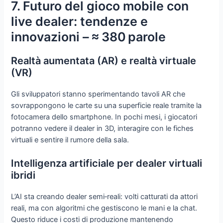
7. Futuro del gioco mobile con
live dealer: tendenze e
innovazioni – ≈ 380 parole
Realtà aumentata (AR) e realtà virtuale
(VR)
Gli sviluppatori stanno sperimentando tavoli AR che
sovrappongono le carte su una superficie reale tramite la
fotocamera dello smartphone. In pochi mesi, i giocatori
potranno vedere il dealer in 3D, interagire con le fiches
virtuali e sentire il rumore della sala.
Intelligenza artificiale per dealer virtuali
ibridi
L’AI sta creando dealer semi‑reali: volti catturati da attori
reali, ma con algoritmi che gestiscono le mani e la chat.
Questo riduce i costi di produzione mantenendo