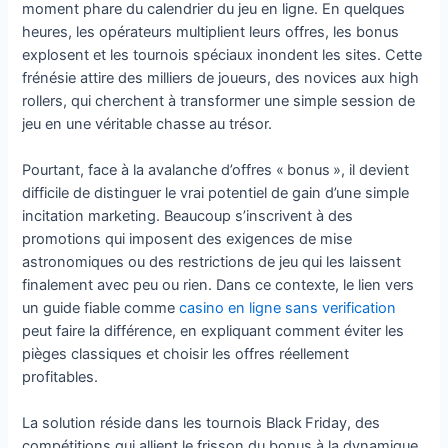
moment phare du calendrier du jeu en ligne. En quelques
heures, les opérateurs multiplient leurs offres, les bonus
explosent et les tournois spéciaux inondent les sites. Cette
frénésie attire des milliers de joueurs, des novices aux high
rollers, qui cherchent à transformer une simple session de
jeu en une véritable chasse au trésor.
Pourtant, face à la avalanche d’offres « bonus », il devient
difficile de distinguer le vrai potentiel de gain d’une simple
incitation marketing. Beaucoup s’inscrivent à des
promotions qui imposent des exigences de mise
astronomiques ou des restrictions de jeu qui les laissent
finalement avec peu ou rien. Dans ce contexte, le lien vers
un guide fiable comme
casino en ligne sans verification
peut faire la différence, en expliquant comment éviter les
pièges classiques et choisir les offres réellement
profitables.
La solution réside dans les tournois Black Friday, des
compétitions qui allient le frisson du bonus à la dynamique