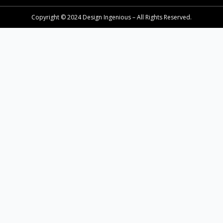
Copyright © 2024 Design Ingenious – All Rights Reserved.