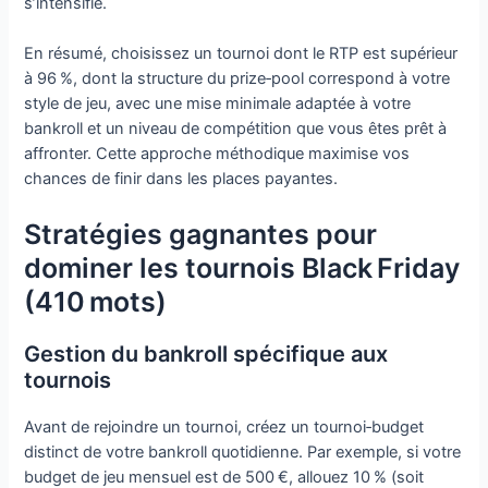
s’intensifie.
En résumé, choisissez un tournoi dont le RTP est supérieur
à 96 %, dont la structure du prize‑pool correspond à votre
style de jeu, avec une mise minimale adaptée à votre
bankroll et un niveau de compétition que vous êtes prêt à
affronter. Cette approche méthodique maximise vos
chances de finir dans les places payantes.
Stratégies gagnantes pour
dominer les tournois Black Friday
(410 mots)
Gestion du bankroll spécifique aux
tournois
Avant de rejoindre un tournoi, créez un tournoi‑budget
distinct de votre bankroll quotidienne. Par exemple, si votre
budget de jeu mensuel est de 500 €, allouez 10 % (soit