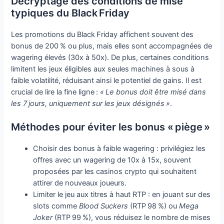
Décryptage des conditions de mise
typiques du Black Friday
Les promotions du Black Friday affichent souvent des
bonus de 200 % ou plus, mais elles sont accompagnées de
wagering élevés (30x à 50x). De plus, certaines conditions
limitent les jeux éligibles aux seules machines à sous à
faible volatilité, réduisant ainsi le potentiel de gains. Il est
crucial de lire la fine ligne :
« Le bonus doit être misé dans
les 7 jours, uniquement sur les jeux désignés »
.
Méthodes pour éviter les bonus « piège »
Choisir des bonus à faible wagering : privilégiez les
offres avec un wagering de 10x à 15x, souvent
proposées par les casinos crypto qui souhaitent
attirer de nouveaux joueurs.
Limiter le jeu aux titres à haut RTP : en jouant sur des
slots comme
Blood Suckers
(RTP 98 %) ou
Mega
Joker
(RTP 99 %), vous réduisez le nombre de mises