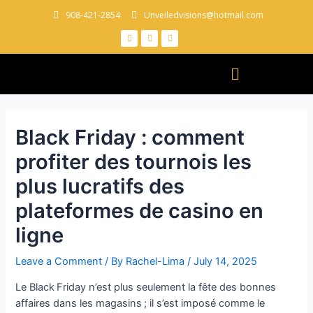
908-421-2854
Unveiledvisions@hotmail.com
Black Friday : comment
profiter des tournois les
plus lucratifs des
plateformes de casino en
ligne
Leave a Comment
/ By
Rachel-Lima
/
July 14, 2025
Le Black Friday n’est plus seulement la fête des bonnes
affaires dans les magasins ; il s’est imposé comme le