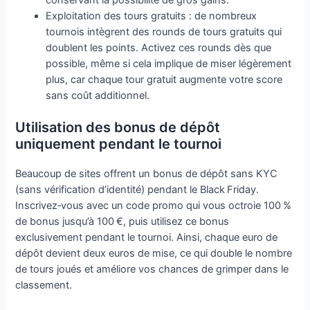
Exploitation des tours gratuits : de nombreux
tournois intègrent des rounds de tours gratuits qui
doublent les points. Activez ces rounds dès que
possible, même si cela implique de miser légèrement
plus, car chaque tour gratuit augmente votre score
sans coût additionnel.
Utilisation des bonus de dépôt
uniquement pendant le tournoi
Beaucoup de sites offrent un bonus de dépôt sans KYC
(sans vérification d’identité) pendant le Black Friday.
Inscrivez‑vous avec un code promo qui vous octroie 100 %
de bonus jusqu’à 100 €, puis utilisez ce bonus
exclusivement pendant le tournoi. Ainsi, chaque euro de
dépôt devient deux euros de mise, ce qui double le nombre
de tours joués et améliore vos chances de grimper dans le
classement.