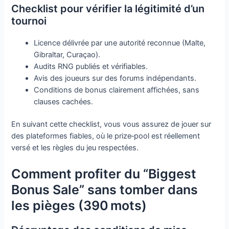
Checklist pour vérifier la légitimité d’un
tournoi
Licence délivrée par une autorité reconnue (Malte,
Gibraltar, Curaçao).
Audits RNG publiés et vérifiables.
Avis des joueurs sur des forums indépendants.
Conditions de bonus clairement affichées, sans
clauses cachées.
En suivant cette checklist, vous vous assurez de jouer sur
des plateformes fiables, où le prize‑pool est réellement
versé et les règles du jeu respectées.
Comment profiter du “Biggest
Bonus Sale” sans tomber dans
les pièges (390 mots)