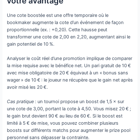
votre avantage
Une cote boostée est une offre temporaire où le
bookmaker augmente la cote d’un événement de façon
proportionnelle (ex. : +0,20). Cette hausse peut
transformer une cote de 2,00 en 2,20, augmentant ainsi le
gain potentiel de 10 %.
Analyser le coût réel d’une promotion implique de comparer
la mise requise avec le bénéfice net. Un pari gratuit de 10 €
avec mise obligatoire de 20 € équivaut à un « bonus sans
wager » de 10 € : le joueur ne récupère que le gain net après
avoir misé les 20 €.
Cas pratique
: un tournoi propose un boost de 1,5 × sur
une cote de 3,00, portant la cote à 4,50. Vous misez 20 € ;
le gain brut devient 90 € au lieu de 60 €. Si le boost est
limité à 5 € de mise, vous pouvez combiner plusieurs
boosts sur différents matchs pour augmenter le prize pool
personnel sans dépasser la contrainte.