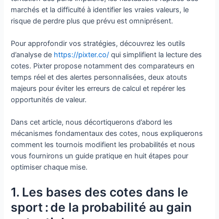
marchés et la difficulté à identifier les vraies valeurs, le
risque de perdre plus que prévu est omniprésent.
Pour approfondir vos stratégies, découvrez les outils
d’analyse de
https://pixter.co/
qui simplifient la lecture des
cotes. Pixter propose notamment des comparateurs en
temps réel et des alertes personnalisées, deux atouts
majeurs pour éviter les erreurs de calcul et repérer les
opportunités de valeur.
Dans cet article, nous décortiquerons d’abord les
mécanismes fondamentaux des cotes, nous expliquerons
comment les tournois modifient les probabilités et nous
vous fournirons un guide pratique en huit étapes pour
optimiser chaque mise.
1. Les bases des cotes dans le
sport : de la probabilité au gain