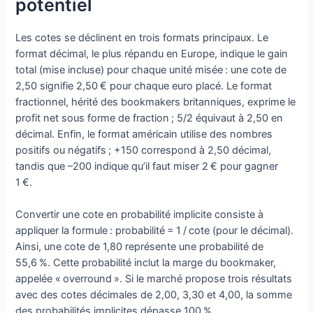
potentiel
Les cotes se déclinent en trois formats principaux. Le
format décimal, le plus répandu en Europe, indique le gain
total (mise incluse) pour chaque unité misée : une cote de
2,50 signifie 2,50 € pour chaque euro placé. Le format
fractionnel, hérité des bookmakers britanniques, exprime le
profit net sous forme de fraction ; 5/2 équivaut à 2,50 en
décimal. Enfin, le format américain utilise des nombres
positifs ou négatifs ; +150 correspond à 2,50 décimal,
tandis que –200 indique qu’il faut miser 2 € pour gagner
1 €.
Convertir une cote en probabilité implicite consiste à
appliquer la formule : probabilité = 1 / cote (pour le décimal).
Ainsi, une cote de 1,80 représente une probabilité de
55,6 %. Cette probabilité inclut la marge du bookmaker,
appelée « overround ». Si le marché propose trois résultats
avec des cotes décimales de 2,00, 3,30 et 4,00, la somme
des probabilités implicites dépasse 100 %