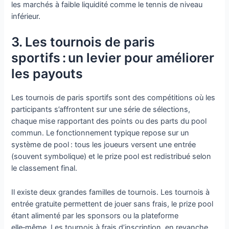
les marchés à faible liquidité comme le tennis de niveau
inférieur.
3. Les tournois de paris
sportifs : un levier pour améliorer
les payouts
Les tournois de paris sportifs sont des compétitions où les
participants s’affrontent sur une série de sélections,
chaque mise rapportant des points ou des parts du pool
commun. Le fonctionnement typique repose sur un
système de pool : tous les joueurs versent une entrée
(souvent symbolique) et le prize pool est redistribué selon
le classement final.
Il existe deux grandes familles de tournois. Les tournois à
entrée gratuite permettent de jouer sans frais, le prize pool
étant alimenté par les sponsors ou la plateforme
elle‑même. Les tournois à frais d’inscription, en revanche,