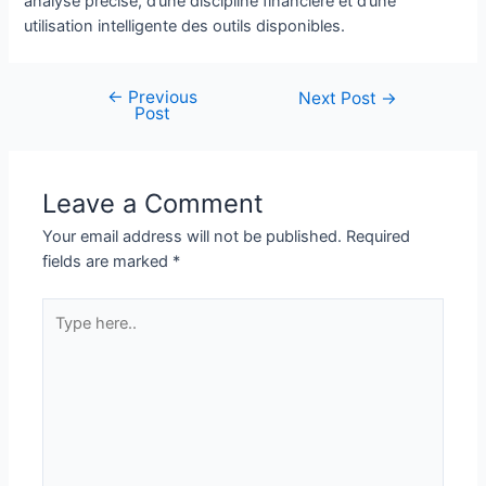
analyse précise, d’une discipline financière et d’une
utilisation intelligente des outils disponibles.
←
Previous
Next Post
→
Post
Leave a Comment
Your email address will not be published.
Required
fields are marked
*