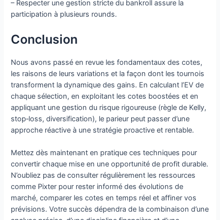
– Respecter une gestion stricte du bankroll assure la
participation à plusieurs rounds.
Conclusion
Nous avons passé en revue les fondamentaux des cotes,
les raisons de leurs variations et la façon dont les tournois
transforment la dynamique des gains. En calculant l’EV de
chaque sélection, en exploitant les cotes boostées et en
appliquant une gestion du risque rigoureuse (règle de Kelly,
stop‑loss, diversification), le parieur peut passer d’une
approche réactive à une stratégie proactive et rentable.
Mettez dès maintenant en pratique ces techniques pour
convertir chaque mise en une opportunité de profit durable.
N’oubliez pas de consulter régulièrement les ressources
comme Pixter pour rester informé des évolutions de
marché, comparer les cotes en temps réel et affiner vos
prévisions. Votre succès dépendra de la combinaison d’une