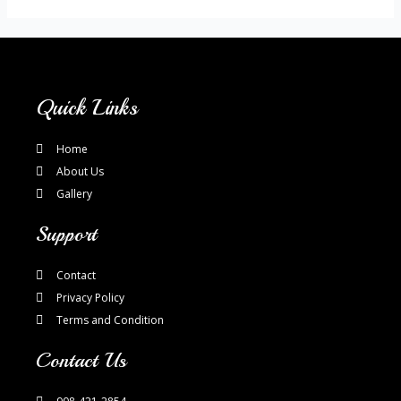
Quick Links
Home
About Us
Gallery
Support
Contact
Privacy Policy
Terms and Condition
Contact Us