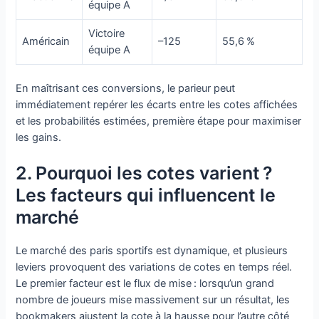
équipe A
Victoire
Américain
–125
55,6 %
équipe A
En maîtrisant ces conversions, le parieur peut
immédiatement repérer les écarts entre les cotes affichées
et les probabilités estimées, première étape pour maximiser
les gains.
2. Pourquoi les cotes varient ?
Les facteurs qui influencent le
marché
Le marché des paris sportifs est dynamique, et plusieurs
leviers provoquent des variations de cotes en temps réel.
Le premier facteur est le flux de mise : lorsqu’un grand
nombre de joueurs mise massivement sur un résultat, les
bookmakers ajustent la cote à la hausse pour l’autre côté