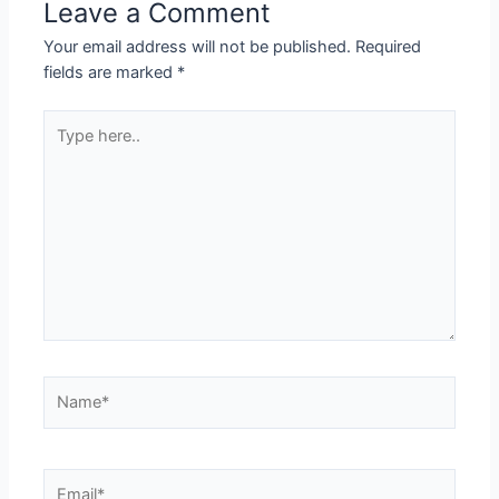
Leave a Comment
Your email address will not be published.
Required
fields are marked
*