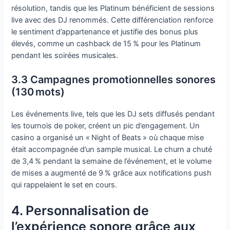
résolution, tandis que les Platinum bénéficient de sessions
live avec des DJ renommés. Cette différenciation renforce
le sentiment d’appartenance et justifie des bonus plus
élevés, comme un cashback de 15 % pour les Platinum
pendant les soirées musicales.
3.3 Campagnes promotionnelles sonores
(130 mots)
Les événements live, tels que les DJ sets diffusés pendant
les tournois de poker, créent un pic d’engagement. Un
casino a organisé un « Night of Beats » où chaque mise
était accompagnée d’un sample musical. Le churn a chuté
de 3,4 % pendant la semaine de l’événement, et le volume
de mises a augmenté de 9 % grâce aux notifications push
qui rappelaient le set en cours.
4. Personnalisation de
l’expérience sonore grâce aux