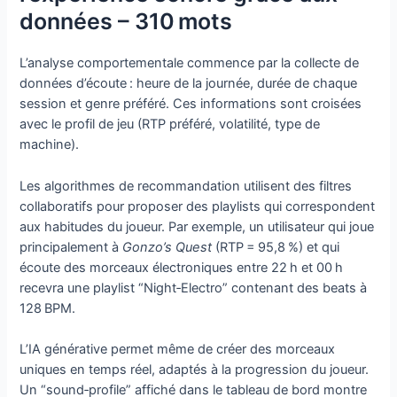
données – 310 mots
L’analyse comportementale commence par la collecte de
données d’écoute : heure de la journée, durée de chaque
session et genre préféré. Ces informations sont croisées
avec le profil de jeu (RTP préféré, volatilité, type de
machine).
Les algorithmes de recommandation utilisent des filtres
collaboratifs pour proposer des playlists qui correspondent
aux habitudes du joueur. Par exemple, un utilisateur qui joue
principalement à
Gonzo’s Quest
(RTP = 95,8 %) et qui
écoute des morceaux électroniques entre 22 h et 00 h
recevra une playlist “Night‑Electro” contenant des beats à
128 BPM.
L’IA générative permet même de créer des morceaux
uniques en temps réel, adaptés à la progression du joueur.
Un “sound‑profile” affiché dans le tableau de bord montre