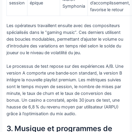
session
épique
d’accomplissement,
Symphonia
favorise le retour
Les opérateurs travaillent ensuite avec des compositeurs
spécialisés dans le “gaming music”. Ces derniers utilisent
des boucles modulables, permettant d’ajuster le volume ou
d’introduire des variations en temps réel selon le solde du
joueur ou le niveau de volatilité du jeu.
Le processus de test repose sur des expériences A/B. Une
version A comporte une bande‑son standard, la version B
intègre la nouvelle playlist premium. Les métriques suivies
sont le temps moyen de session, le nombre de mises par
minute, le taux de churn et le taux de conversion des
bonus. Un casino a constaté, après 30 jours de test, une
hausse de 6,8 % du revenu moyen par utilisateur (ARPU)
grâce à l’optimisation du mix audio.
3. Musique et programmes de