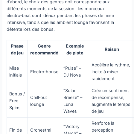
d’abord, le choix des genres doit correspondre aux
différents moments de la session : les morceaux
électro‑beat sont idéaux pendant les phases de mise
intensive, tandis que les ambient lounge favorisent la
détente lors des bonus.
Phase
Genre
Exemple
Raison
de jeu
recommandé
de piste
Accélère le rythme,
Mise
“Pulse” –
Electro‑house
incite à miser
initiale
DJ Nova
rapidement
“Solar
Crée un sentiment
Bonus /
Chill‑out
Breeze” –
de récompense,
Free
lounge
Luna
augmente le temps
Spins
Waves
de jeu
Renforce la
“Victory
Fin de
Orchestral
perception
March” –