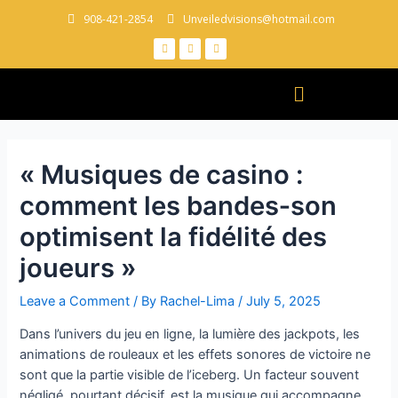
908-421-2854
Unveiledvisions@hotmail.com
« Musiques de casino :
comment les bandes‑son
optimisent la fidélité des
joueurs »
Leave a Comment
/ By
Rachel-Lima
/
July 5, 2025
Dans l’univers du jeu en ligne, la lumière des jackpots, les
animations de rouleaux et les effets sonores de victoire ne
sont que la partie visible de l’iceberg. Un facteur souvent
négligé, pourtant décisif, est la musique qui accompagne