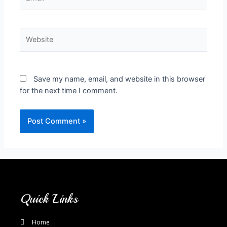
Save my name, email, and website in this browser
for the next time I comment.
Quick Links
Home